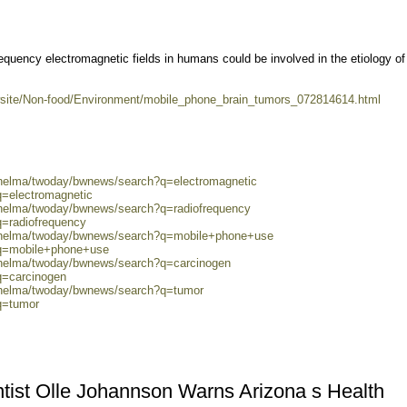
requency electromagnetic fields in humans could be involved in the etiology o
wsite/Non-food/Environment/mobile_phone_brain_tumors_072814614.html
0/helma/twoday/bwnews/search?q=electromagnetic
q=electromagnetic
0/helma/twoday/bwnews/search?q=radiofrequency
q=radiofrequency
0/helma/twoday/bwnews/search?q=mobile+phone+use
?q=mobile+phone+use
0/helma/twoday/bwnews/search?q=carcinogen
q=carcinogen
0/helma/twoday/bwnews/search?q=tumor
q=tumor
tist Olle Johannson Warns Arizona s Health