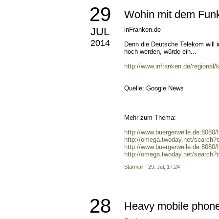
29
Wohin mit dem Fun
JUL
inFranken.de
2014
Denn die Deutsche Telekom will 
hoch werden, würde ein...
http://www.infranken.de/regiona
Quelle: Google News
Mehr zum Thema:
http://www.buergerwelle.de:808
http://omega.twoday.net/search
http://www.buergerwelle.de:808
http://omega.twoday.net/search
Starmail
- 29. Jul, 17:24
28
Heavy mobile phone 