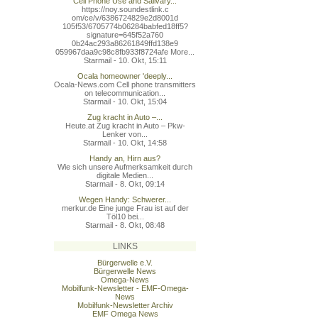
Cell Phone Use and Salivary...
https://noy.soundestlink.c
om/ce/v/6386724829e2d8001d
105f53/6705774b06284babfed
18ff5?
signature=645f52a760
0b24ac293a86261849ffd138e9
059967daa9c98c8fb933f8724a
fe More...
Starmail - 10. Okt, 15:11
Ocala homeowner 'deeply...
Ocala-News.com Cell phone transmitters
on telecommunication...
Starmail - 10. Okt, 15:04
Zug kracht in Auto –...
Heute.at Zug kracht in Auto – Pkw-
Lenker von...
Starmail - 10. Okt, 14:58
Handy an, Hirn aus?
Wie sich unsere Aufmerksamkeit durch
digitale Medien...
Starmail - 8. Okt, 09:14
Wegen Handy: Schwerer...
merkur.de Eine junge Frau ist auf der
Töl10 bei...
Starmail - 8. Okt, 08:48
LINKS
Bürgerwelle e.V.
Bürgerwelle News
Omega-News
Mobilfunk-Newsletter - EMF-Omega-
News
Mobilfunk-Newsletter Archiv
EMF Omega News