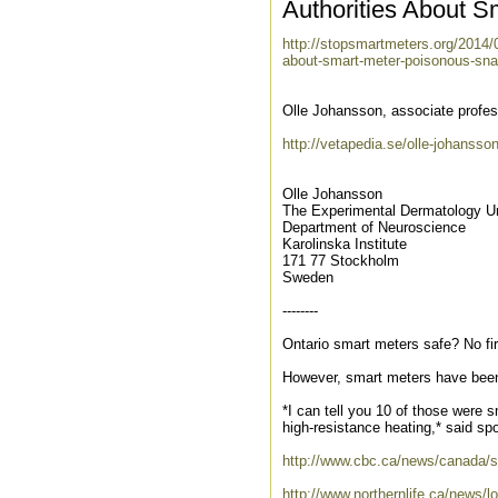
Authorities About 
http://stopsmartmeters.org/2014/0
about-smart-meter-poisonous-sna
Olle Johansson, associate profes
http://vetapedia.se/olle-johansso
Olle Johansson
The Experimental Dermatology Un
Department of Neuroscience
Karolinska Institute
171 77 Stockholm
Sweden
--------
Ontario smart meters safe? No fi
However, smart meters have been 
*I can tell you 10 of those were sm
high-resistance heating,* said s
http://www.cbc.ca/news/canada/s
http://www.northernlife.ca/news/