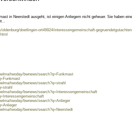
ast in Neerstedt ausgeht, ist einigen Anliegern nicht geheuer. Sie haben ein
...
es/oldenburg/doetlingen-ort49924/interessengemeinschaft-gegruendetgutachten-
.html
0/helma/twoday/bwnews/search?q=Funkmast
?q=Funkmast
/helma/twoday/bwnews/search?q=strahl
=strahl
0/helma/twoday/bwnews/search?q=Interessengemeinschaft
q=Interessengemeinschaft
0/helma/twoday/bwnews/search?q=Anlieger
q=Anlieger
0/helma/twoday/bwnews/search?q=Neerstedt