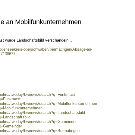
ge an Mobilfunkunternehmen
ast würde Landschaftsbild verschandeln...
/bodenseekreis-oberschwaben/bermatingen/Absage-an-
,7138677
0/helma/twoday/bwnews/search?q=Funkmast
?q=Funkmast
0/helma/twoday/bwnews/search?q=Mobilfunkunternehmen
?q=Mobilfunkunternehmen
0/helma/twoday/bwnews/search?q=Landschaftsbild
q=Landschaftsbild
0/helma/twoday/bwnews/search?q=Gemeinder
?q=Gemeinder
0/helma/twoday/bwnews/search?q=Bermatingen