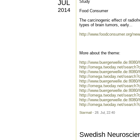
JUL
Study
2014
Food Consumer
The carcinogenic effect of radiof
types of brain tumors, early...
http://www.foodconsumer.org/ne
More about the theme:
http://www.buergerwelle.de:808
http://omega.twoday.net/search?
http://www.buergerwelle.de:808
http://omega.twoday.net/search?
http://www.buergerwelle.de:808
http://omega.twoday.net/search
http://www.buergerwelle.de:808
http://omega.twoday.net/search?
http://www.buergerwelle.de:808
http://omega.twoday.net/search?
Starmail
- 28. Jul, 22:40
Swedish Neuroscien