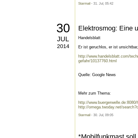
Starmail
- 31. Jul, 05:42
30
Elektrosmog: Eine 
JUL
Handelsblatt
2014
Er ist geruchlos, er ist unsichtb
http://www.handelsblatt.com/tech
gefahr/10137760.html
Quelle: Google News
Mehr zum Thema:
http://www.buergerwelle.de:808
http://omega.twoday.net/search
Starmail
- 30. Jul, 09:05
*Mobilfunkmast soll