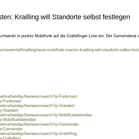
n: Krailling will Standorte selbst festlegen
schwenkt in punkto Mobilfunk auf die Gräfelfinger Linie ein. Der Gemeinderat w
s/wuermtal/krailling/neue-mobilfunk-masten-krailling-will-standorte-selbst-fest
0/helma/twoday/bwnews/search?q=Funkmast
?q=Funkmast
0/helma/twoday/bwnews/search?q=Standort
q=Standort
/helma/twoday/bwnews/search?q=Mobilfunkbetreiber
q=Mobilfunkbetreiber
0/helma/twoday/bwnews/search?q=Gemeinder
?q=Gemeinder
/helma/twoday/bwnews/search?q=Gräfelfing
=Gräfelfing