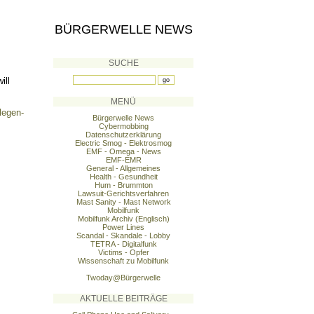
BÜRGERWELLE NEWS
SUCHE
ill
MENÜ
legen-
Bürgerwelle News
Cybermobbing
Datenschutzerklärung
Electric Smog - Elektrosmog
EMF - Omega - News
EMF-EMR
General - Allgemeines
Health - Gesundheit
Hum - Brummton
Lawsuit-Gerichtsverfahren
Mast Sanity - Mast Network
Mobilfunk
Mobilfunk Archiv (Englisch)
Power Lines
Scandal - Skandale - Lobby
TETRA - Digitalfunk
Victims - Opfer
Wissenschaft zu Mobilfunk
Twoday@Bürgerwelle
AKTUELLE BEITRÄGE