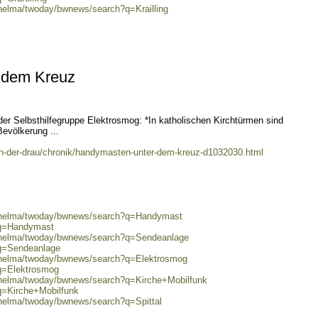
/helma/twoday/bwnews/search?q=Krailling
 dem Kreuz
 der Selbsthilfegruppe Elektrosmog: *In katholischen Kirchtürmen sind
evölkerung ...
-an-der-drau/chronik/handymasten-unter-dem-kreuz-d1032030.html
0/helma/twoday/bwnews/search?q=Handymast
?q=Handymast
0/helma/twoday/bwnews/search?q=Sendeanlage
?q=Sendeanlage
0/helma/twoday/bwnews/search?q=Elektrosmog
?q=Elektrosmog
0/helma/twoday/bwnews/search?q=Kirche+Mobilfunk
q=Kirche+Mobilfunk
/helma/twoday/bwnews/search?q=Spittal