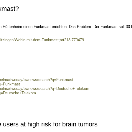
kmast?
in Hüttenheim einen Funkmast errichten. Das Problem: Der Funkmast soll 30 
l/kitzingen/Wohin-mit-dem-Funkmast;art218,770479
0/helma/twoday/bwnews/search?q=Funkmast
?q=Funkmast
0/helma/twoday/bwnews/search?q=Deutsche+Telekom
?q=Deutsche+Telekom
users at high risk for brain tumors