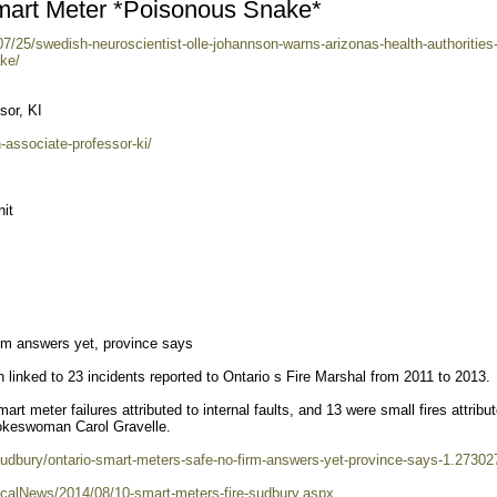
Smart Meter *Poisonous Snake*
7/25/swedish-neuroscientist-olle-johannson-warns-arizonas-health-authorities
ke/
sor, KI
n-associate-professor-ki/
it
rm answers yet, province says
linked to 23 incidents reported to Ontario s Fire Marshal from 2011 to 2013.
art meter failures attributed to internal faults, and 13 were small fires attribu
pokeswoman Carol Gravelle.
udbury/ontario-smart-meters-safe-no-firm-answers-yet-province-says-1.27302
localNews/2014/08/10-smart-meters-fire-sudbury.aspx