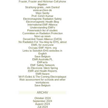
Frasier, Frasier and Hickman Cell phone
litigation
Strahlung-gratis...nein Danke!
www.archive-de
Mast Sanity
Prof. Girish Kumar
Electromagnetic Radiation Safety
Electromagnetic Health Blog
International EMF Alliance
Understanding EMFs
Powerwatch list of studies
Committee on Radiation Protection
Next-up news
Dereel Anti Tower Alliance (DATA)
No Radiation For You blog by EHS, about
EMR, for everyone
Occupy EMF Harm. org
Links to Swedish EHS websites in
English
Save Belgium
EMR Australia PL
EMFacts
EMF Safety Network
An Electronic Silent Spring
EMR and Health Reports
EMR Aware
Wi-Fi Exiles & The Coming Electroplague
Risk assessment for schools and other
workplaces
Save Belgium
ARCHIV
Oktober 2024
September 2024
August 2024
Juli 2024