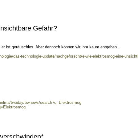
unsichtbare Gefahr?
ar, er ist geräuschlos. Aber dennoch können wir ihm kaum entgehen...
nologie/das-technologie-update/nachgeforscht/e-wie-elektrosmog-eine-unsicht
0/helma/twoday/bwnews/search?q=Elektrosmog
?q=Elektrosmog
 verschwinden*