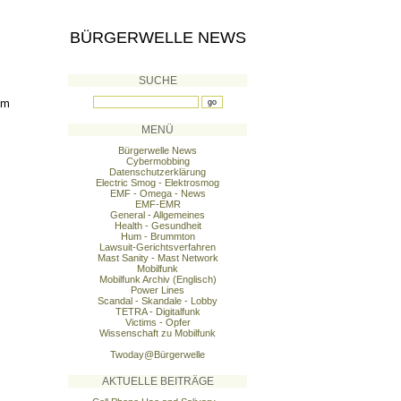
BÜRGERWELLE NEWS
SUCHE
em
MENÜ
Bürgerwelle News
Cybermobbing
Datenschutzerklärung
Electric Smog - Elektrosmog
EMF - Omega - News
EMF-EMR
General - Allgemeines
Health - Gesundheit
Hum - Brummton
Lawsuit-Gerichtsverfahren
Mast Sanity - Mast Network
Mobilfunk
Mobilfunk Archiv (Englisch)
Power Lines
Scandal - Skandale - Lobby
TETRA - Digitalfunk
Victims - Opfer
Wissenschaft zu Mobilfunk
Twoday@Bürgerwelle
AKTUELLE BEITRÄGE