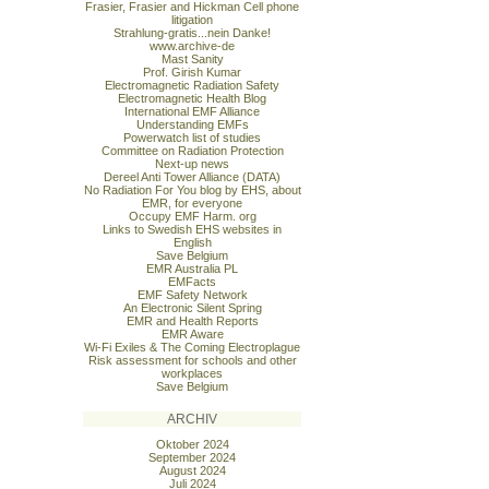
Frasier, Frasier and Hickman Cell phone
litigation
Strahlung-gratis...nein Danke!
www.archive-de
Mast Sanity
Prof. Girish Kumar
Electromagnetic Radiation Safety
Electromagnetic Health Blog
International EMF Alliance
Understanding EMFs
Powerwatch list of studies
Committee on Radiation Protection
Next-up news
Dereel Anti Tower Alliance (DATA)
No Radiation For You blog by EHS, about
EMR, for everyone
Occupy EMF Harm. org
Links to Swedish EHS websites in
English
Save Belgium
EMR Australia PL
EMFacts
EMF Safety Network
An Electronic Silent Spring
EMR and Health Reports
EMR Aware
Wi-Fi Exiles & The Coming Electroplague
Risk assessment for schools and other
workplaces
Save Belgium
ARCHIV
Oktober 2024
September 2024
August 2024
Juli 2024