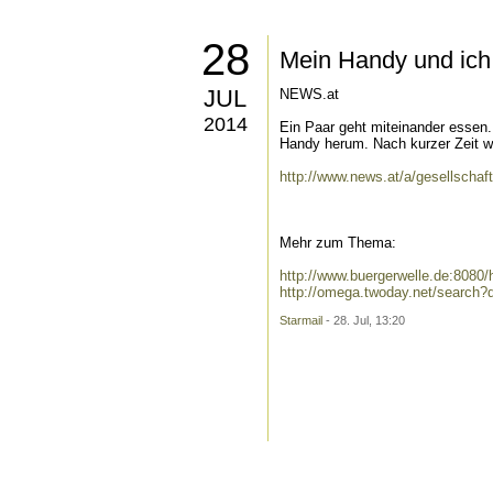
28
Mein Handy und ich:
JUL
NEWS.at
2014
Ein Paar geht miteinander essen. 
Handy herum. Nach kurzer Zeit wi
http://www.news.at/a/gesellscha
Mehr zum Thema:
http://www.buergerwelle.de:808
http://omega.twoday.net/search
Starmail
- 28. Jul, 13:20