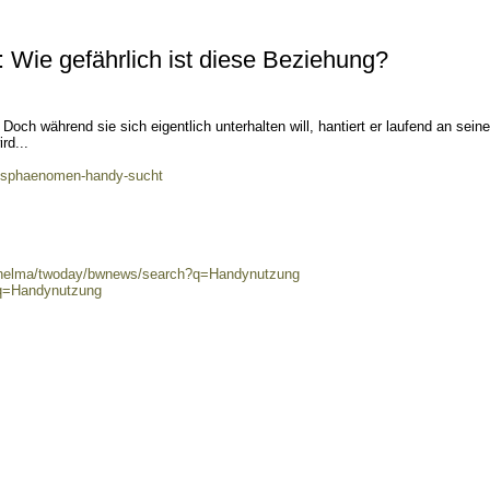
 Wie gefährlich ist diese Beziehung?
Doch während sie sich eigentlich unterhalten will, hantiert er laufend an sein
rd...
ftsphaenomen-handy-sucht
0/helma/twoday/bwnews/search?q=Handynutzung
?q=Handynutzung