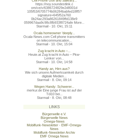
Cell Phone Use and Salivary...
https://noy.soundestlink.c
om/ce/v/6386724829e2d8001d
105f53/6705774b06284babfed
18ff5?
signature=645f52a760
0b24ac293a86261849ffd138e9
059967daa9c98c8fb933f8724a
fe More...
Starmail - 10. Okt, 15:11
Ocala homeowner 'deeply...
Ocala-News.com Cell phone transmitters
on telecommunication...
Starmail - 10. Okt, 15:04
Zug kracht in Auto –...
Heute.at Zug kracht in Auto – Pkw-
Lenker von...
Starmail - 10. Okt, 14:58
Handy an, Hirn aus?
Wie sich unsere Aufmerksamkeit durch
digitale Medien...
Starmail - 8. Okt, 09:14
Wegen Handy: Schwerer...
merkur.de Eine junge Frau ist auf der
Töl10 bei...
Starmail - 8. Okt, 08:48
LINKS
Bürgerwelle e.V.
Bürgerwelle News
Omega-News
Mobilfunk-Newsletter - EMF-Omega-
News
Mobilfunk-Newsletter Archiv
EMF Omega News