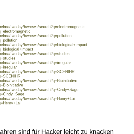
0/helma/twoday/bwnews/search?q=electromagnetic
q=electromagnetic
/helma/twoday/bwnews/search?q=pollution
=pollution
/helma/twoday/bwnews/search?q=biological+impact
q=biological+impact
0/helma/twoday/bwnews/search?q=studies
q=studies
/helma/twoday/bwnews/search?q=irregular
=irregular
80/helma/twoday/bwnews/search?q=SCENIHR
h?q=SCENIHR
/helma/twoday/bwnews/search?q=Bioinitiative
=Bioinitiative
0/helma/twoday/bwnews/search?q=Cindy+Sage
?q=Cindy+Sage
0/helma/twoday/bwnews/search?q=Henry+Lai
?q=Henry+Lai
fahren sind für Hacker leicht zu knacken