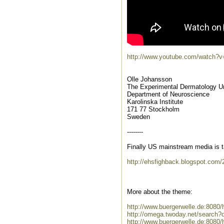
http://www.youtube.com/watch?
Olle Johansson
The Experimental Dermatology Un
Department of Neuroscience
Karolinska Institute
171 77 Stockholm
Sweden
--------
Finally US mainstream media is t
http://ehsfighback.blogspot.com
More about the theme:
http://www.buergerwelle.de:808
http://omega.twoday.net/search?
http://www.buergerwelle.de:80