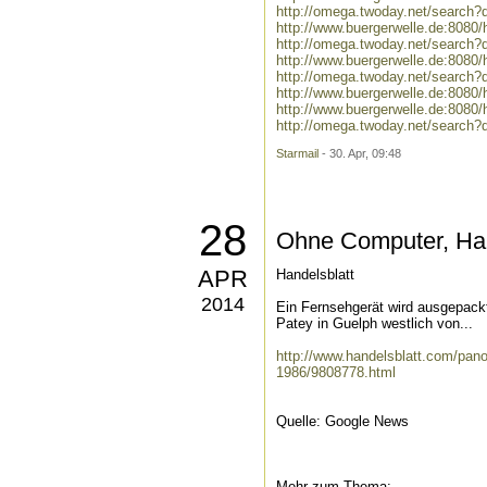
http://omega.twoday.net/searc
http://www.buergerwelle.de:808
http://omega.twoday.net/search
http://www.buergerwelle.de:808
http://omega.twoday.net/search?
http://www.buergerwelle.de:808
http://www.buergerwelle.de:808
http://omega.twoday.net/search
Starmail
- 30. Apr, 09:48
28
Ohne Computer, Ha
APR
Handelsblatt
2014
Ein Fernsehgerät wird ausgepackt,
Patey in Guelph westlich von...
http://www.handelsblatt.com/pano
1986/9808778.html
Quelle: Google News
Mehr zum Thema: