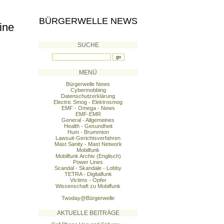
BÜRGERWELLE NEWS
ine
SUCHE
MENÜ
Bürgerwelle News
Cybermobbing
Datenschutzerklärung
Electric Smog - Elektrosmog
EMF - Omega - News
EMF-EMR
General - Allgemeines
Health - Gesundheit
Hum - Brummton
Lawsuit-Gerichtsverfahren
Mast Sanity - Mast Network
Mobilfunk
Mobilfunk Archiv (Englisch)
Power Lines
Scandal - Skandale - Lobby
TETRA - Digitalfunk
Victims - Opfer
Wissenschaft zu Mobilfunk
Twoday@Bürgerwelle
AKTUELLE BEITRÄGE