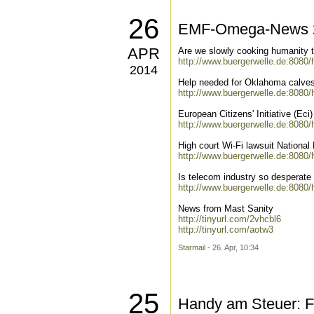
26
EMF-Omega-News 26
APR
Are we slowly cooking humanity 
http://www.buergerwelle.de:8080
2014
Help needed for Oklahoma calves
http://www.buergerwelle.de:8080
European Citizens' Initiative (Ec
http://www.buergerwelle.de:8080
High court Wi-Fi lawsuit National
http://www.buergerwelle.de:8080
Is telecom industry so desperate 
http://www.buergerwelle.de:8080
News from Mast Sanity
http://tinyurl.com/2vhcbl6
http://tinyurl.com/aotw3
Starmail
- 26. Apr, 10:34
25
Handy am Steuer: F