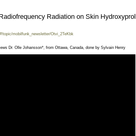
Radiofrequency Radiation on Skin Hydroxyprol
#!topic/mobilfunk_newsletter/Otvi_2TeKbk
 Dr. Olle Johansson*, from Ottawa, Canada, done by Sylvain Henry