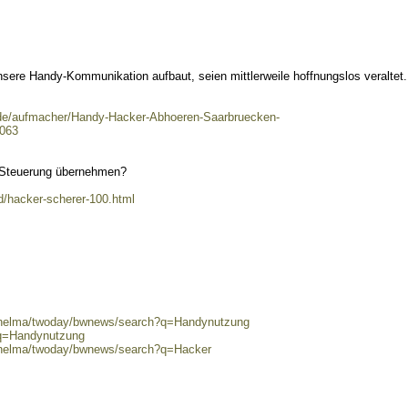
nsere Handy-Kommunikation aufbaut, seien mittlerweile hoffnungslos veraltet.
g.de/aufmacher/Handy-Hacker-Abhoeren-Saarbruecken-
5063
 Steuerung übernehmen?
d/hacker-scherer-100.html
0/helma/twoday/bwnews/search?q=Handynutzung
?q=Handynutzung
0/helma/twoday/bwnews/search?q=Hacker