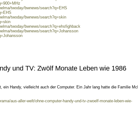
h?q=900+MHz
0/helma/twoday/bwnews/search?q=EHS
?q=EHS
0/helma/twoday/bwnews/search?q=skin
q=skin
0/helma/twoday/bwnews/search?q=ehsfighback
0/helma/twoday/bwnews/search?q=Johansson
?q=Johansson
ndy und TV: Zwölf Monate Leben wie 1986
 ein Handy, vielleicht auch der Computer. Ein Jahr lang hatte die Familie Mc
rama/aus-aller-welt/ohne-computer-handy-und-tv-zwoelf-monate-leben-wie-