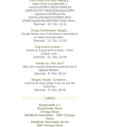
Cell Phone Use and Salivary...
https://noy.soundestlink.c
om/ce/v/6386724829e2d8001d
105f53/6705774b06284babfed
18ff5?
signature=645f52a760
0b24ac293a86261849ffd138e9
059967daa9c98c8fb933f8724a
fe More...
Starmail - 10. Okt, 15:11
Ocala homeowner 'deeply...
Ocala-News.com Cell phone transmitters
on telecommunication...
Starmail - 10. Okt, 15:04
Zug kracht in Auto –...
Heute.at Zug kracht in Auto – Pkw-
Lenker von...
Starmail - 10. Okt, 14:58
Handy an, Hirn aus?
Wie sich unsere Aufmerksamkeit durch
digitale Medien...
Starmail - 8. Okt, 09:14
Wegen Handy: Schwerer...
merkur.de Eine junge Frau ist auf der
Töl10 bei...
Starmail - 8. Okt, 08:48
LINKS
Bürgerwelle e.V.
Bürgerwelle News
Omega-News
Mobilfunk-Newsletter - EMF-Omega-
News
Mobilfunk-Newsletter Archiv
EMF Omega News