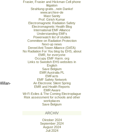
Frasier, Frasier and Hickman Cell phone
litigation
Strahlung-gratis...nein Danke!
www.archive-de
Mast Sanity
Prof. Girish Kumar
Electromagnetic Radiation Safety
Electromagnetic Health Blog
International EMF Alliance
Understanding EMFs
Powerwatch list of studies
Committee on Radiation Protection
Next-up news
Dereel Anti Tower Alliance (DATA)
No Radiation For You blog by EHS, about
EMR, for everyone
Occupy EMF Harm. org
Links to Swedish EHS websites in
English
Save Belgium
EMR Australia PL
EMFacts
EMF Safety Network
Millan-
An Electronic Silent Spring
EMR and Health Reports
EMR Aware
Wi-Fi Exiles & The Coming Electroplague
Risk assessment for schools and other
workplaces
Save Belgium
ARCHIV
Oktober 2024
September 2024
August 2024
Juli 2024