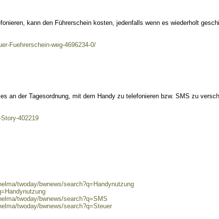
onieren, kann den Führerschein kosten, jedenfalls wenn es wiederholt geschi
uer-Fuehrerschein-weg-4696234-0/
t es an der Tagesordnung, mit dem Handy zu telefonieren bzw. SMS zu versch
.-Story-402219
0/helma/twoday/bwnews/search?q=Handynutzung
?q=Handynutzung
80/helma/twoday/bwnews/search?q=SMS
0/helma/twoday/bwnews/search?q=Steuer