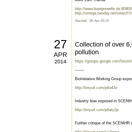
http://www.buergerwelle.de:808
http://omega.twoday.net/search
Starmail
- 28. Apr, 05:24
27
Collection of over 
pollution
APR
2014
https://groups.google.com/foru
--------
BioInitiative Working Group expo
http://tinyurl.com/ptlo43o
Industry bias exposed in SCENIH
http://tinyurl.com/p6aty2p
Further critique of the SCENIHR 
http://tinyurl.com/oz7jgew