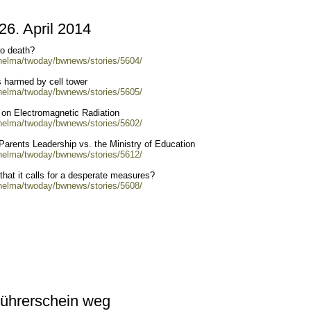
. April 2014
to death?
/helma/twoday/bwnews/stories/5604/
 harmed by cell tower
/helma/twoday/bwnews/stories/5605/
i) on Electromagnetic Radiation
/helma/twoday/bwnews/stories/5602/
 Parents Leadership vs. the Ministry of Education
/helma/twoday/bwnews/stories/5612/
that it calls for a desperate measures?
/helma/twoday/bwnews/stories/5608/
ührerschein weg