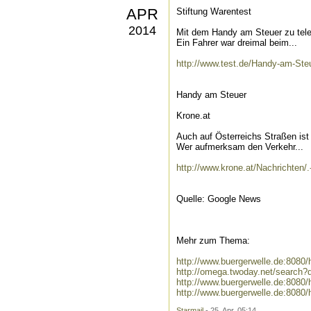
APR
Stiftung Warentest
2014
Mit dem Handy am Steuer zu telef
Ein Fahrer war dreimal beim...
http://www.test.de/Handy-am-Ste
Handy am Steuer
Krone.at
Auch auf Österreichs Straßen is
Wer aufmerksam den Verkehr...
http://www.krone.at/Nachrichten/
Quelle: Google News
Mehr zum Thema:
http://www.buergerwelle.de:808
http://omega.twoday.net/search
http://www.buergerwelle.de:80
http://www.buergerwelle.de:808
Starmail
- 25. Apr, 05:14