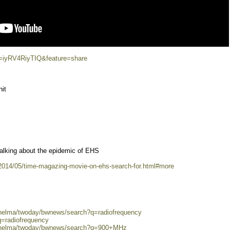
v=iyRV4RiyTIQ&feature=share
it
alking about the epidemic of EHS
/2014/05/time-magazing-movie-on-ehs-search-for.html#more
0/helma/twoday/bwnews/search?q=radiofrequency
q=radiofrequency
80/helma/twoday/bwnews/search?q=900+MHz