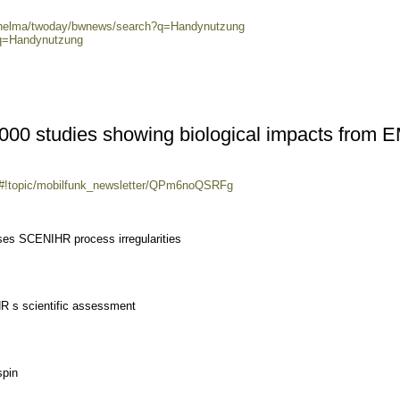
0/helma/twoday/bwnews/search?q=Handynutzung
?q=Handynutzung
6,000 studies showing biological impacts from 
m/#!topic/mobilfunk_newsletter/QPm6noQSRFg
ses SCENIHR process irregularities
R s scientific assessment
spin