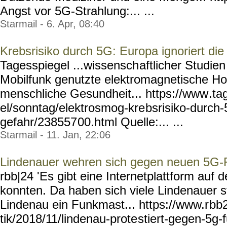
Angst vor 5G-Strahlung:... ...
Starmail - 6. Apr, 08:40
Krebsrisiko durch 5G: Europa ignoriert die
Tagesspiegel ...wissensch
aftlicher Studien
Mobilfunk genutzte elektromagnetische Ho
menschliche Gesundheit... https://www
.ta
el/sonntag/elektrosmog-kre
bsrisiko-durch-
gefahr/238557
00.html Quelle:... ...
Starmail - 11. Jan, 22:06
Lindenauer wehren sich gegen neuen 5G
rbb|24 'Es gibt eine Internetplattform auf 
konnten. Da haben sich viele Lindenauer s
Lindenau ein Funkmast... https://www.r
bb2
tik/2018/11/lindenau-prote
stiert-gegen-5g-