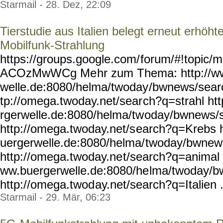
Starmail - 28. Dez, 22:09
Tierstudie aus Italien belegt erneut erhöht
Mobilfunk-Strahlung
https://groups.google.com/
forum/#!topic/m
ACOzMwWCg Me
hr zum Thema: http://w
welle.de:8080/helma/twoday
/bwnews/searc
tp://omega.twoday.net/sear
ch?q=strahl ht
rgerwelle.de:8080/helma/tw
oday/bwnews/
http://omega.twoday.net/s
earch?q=Krebs h
uergerwelle.de:8080/helma/
twoday/bwnew
http://omega.twoday.ne
t/search?q=animal 
ww.buergerwelle.de:8080/he
lma/twoday/b
http://omega.twod
ay.net/search?q=Italien .
Starmail - 29. Mär, 06:23