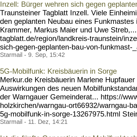
Inzell: Bürger wehren sich gegen geplan
Traunsteiner Tagblatt Inzell. Viele Einhei
den geplanten Neubau eines Funkmastes i
Krammer, Markus Maier und Uwe Streb,... 
tagblatt.de/regi
on/landkreis-traunstein/in
ze
sich-gegen-geplanten-ba
u-von-funkmast-_
Starmail - 9. Sep, 15:42
5G-Mobilfunk: Kreisbäuerin in Sorge
Merkur.de Kreisbäuerin Marlene Hupfauer 
Auswirkungen des neuen Mobilfunkstandard
der Warngauer Gemeinderat... https://ww
w
holzkirchen/warngau-ort66
932/warngau-ba
5g-mobilfunk-
in-sorge-13267975.html S
tei
Starmail - 11. Dez, 14:21