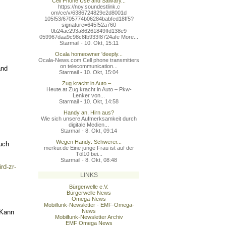
Cell Phone Use and Salivary...
https://noy.soundestlink.c
om/ce/v/6386724829e2d8001d
105f53/6705774b06284babfed
18ff5?
signature=645f52a760
0b24ac293a86261849ffd138e9
059967daa9c98c8fb933f8724a
fe More...
Starmail - 10. Okt, 15:11
Ocala homeowner 'deeply...
Ocala-News.com Cell phone transmitters
on telecommunication...
and
Starmail - 10. Okt, 15:04
Zug kracht in Auto –...
Heute.at Zug kracht in Auto – Pkw-
Lenker von...
Starmail - 10. Okt, 14:58
Handy an, Hirn aus?
Wie sich unsere Aufmerksamkeit durch
digitale Medien...
Starmail - 8. Okt, 09:14
Wegen Handy: Schwerer...
ruch
merkur.de Eine junge Frau ist auf der
Töl10 bei...
Starmail - 8. Okt, 08:48
rd-zr-
LINKS
Bürgerwelle e.V.
Bürgerwelle News
Omega-News
Mobilfunk-Newsletter - EMF-Omega-
News
 Kann
Mobilfunk-Newsletter Archiv
EMF Omega News