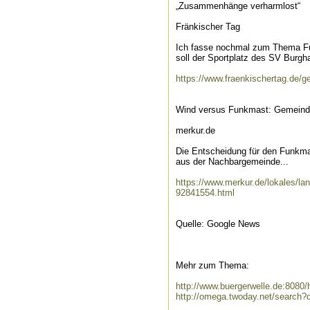
„Zusammenhänge verharmlost“
Fränkischer Tag
Ich fasse nochmal zum Thema Fu
soll der Sportplatz des SV Burghai
https://www.fraenkischertag.de
Wind versus Funkmast: Gemeind
merkur.de
Die Entscheidung für den Funkmas
aus der Nachbargemeinde...
https://www.merkur.de/lokales/l
92841554.html
Quelle: Google News
Mehr zum Thema:
http://www.buergerwelle.de:808
http://omega.twoday.net/search