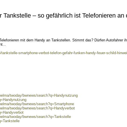
Tankstelle – so gefährlich ist Telefonieren an 
Telefonieren mit dem Handy an Tankstellen. Stimmt das? Dürfen Autofahrer ih
t...
/tankstelle-smartphone-verbot-telefon-gefahr-funken-handy-feuer-schild-hinwe
0/helma/twoday/bwnews/search?q=Handynutzung
?q=Handynutzung
0/helma/twoday/bwnews/search?q=Smartphone
0/helma/twoday/bwnews/search?q=Handyverbot
?q=Handyverbot
/helma/twoday/bwnews/search?q=Tankstelle
q=Tankstelle