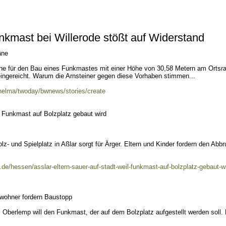
kmast bei Willerode stößt auf Widerstand
äne
e für den Bau eines Funkmastes mit einer Höhe von 30,58 Metern am Ortsr
eingereicht. Warum die Arnsteiner gegen diese Vorhaben stimmen...
/helma/twoday/bwnews/stories/create
r Funkmast auf Bolzplatz gebaut wird
- und Spielplatz in Aßlar sorgt für Ärger. Eltern und Kinder fordern den Abb
de/hessen/asslar-eltern-sauer-auf-stadt-weil-funkmast-auf-bolzplatz-gebaut-wi
wohner fordern Baustopp
 Oberlemp will den Funkmast, der auf dem Bolzplatz aufgestellt werden soll.