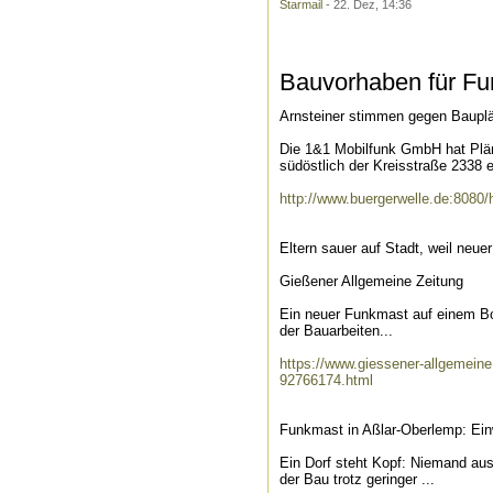
Starmail
- 22. Dez, 14:36
Bauvorhaben für Fun
Arnsteiner stimmen gegen Baupl
Die 1&1 Mobilfunk GmbH hat Plän
südöstlich der Kreisstraße 2338 
http://www.buergerwelle.de:8080
Eltern sauer auf Stadt, weil neue
Gießener Allgemeine Zeitung
Ein neuer Funkmast auf einem Bolz
der Bauarbeiten...
https://www.giessener-allgemeine.
92766174.html
Funkmast in Aßlar-Oberlemp: Ein
Ein Dorf steht Kopf: Niemand aus
der Bau trotz geringer ...