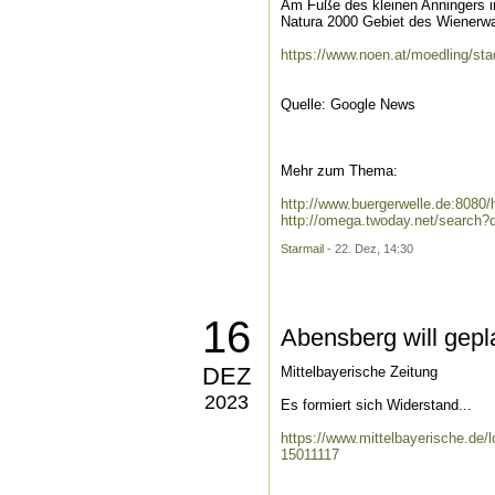
Am Fuße des kleinen Anningers i
Natura 2000 Gebiet des Wienerwa
https://www.noen.at/moedling/sta
Quelle: Google News
Mehr zum Thema:
http://www.buergerwelle.de:808
http://omega.twoday.net/search
Starmail
- 22. Dez, 14:30
16
Abensberg will gep
DEZ
Mittelbayerische Zeitung
2023
Es formiert sich Widerstand...
https://www.mittelbayerische.de/
15011117