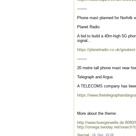
--------
Phone mast planned for Norfolk 
Planet Radio
A bid to build a 40m-high 5G pho
signal...
https://planetradio.co.uk/greates
--------
20 metre tall phone mast near ho
Telegraph and Argus
A TELECOMS company has been told
https://www.thetelegraphandargu
More about the theme:
http://www.buergerwelle.de:808
http://omega.twoday.net/search
Starmail
- 16. Dez, 15:28