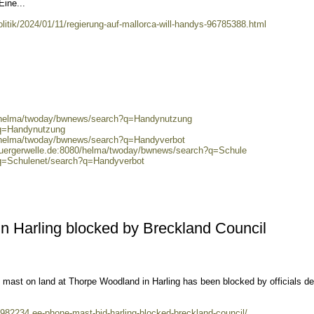
ine...
litik/2024/01/11/regierung-auf-mallorca-will-handys-96785388.html
0/helma/twoday/bwnews/search?q=Handynutzung
?q=Handynutzung
0/helma/twoday/bwnews/search?q=Handyverbot
.buergerwelle.de:8080/helma/twoday/bwnews/search?q=Schule
?q=Schulenet/search?q=Handyverbot
n Harling blocked by Breckland Council
 mast on land at Thorpe Woodland in Harling has been blocked by officials de
982234.ee-phone-mast-bid-harling-blocked-breckland-council/