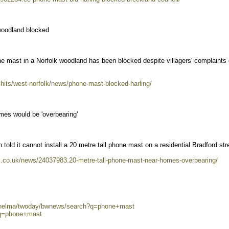
woodland blocked
ne mast in a Norfolk woodland has been blocked despite villagers' complaints 
t-hits/west-norfolk/news/phone-mast-blocked-harling/
mes would be 'overbearing'
 it cannot install a 20 metre tall phone mast on a residential Bradford stre
s.co.uk/news/24037983.20-metre-tall-phone-mast-near-homes-overbearing/
0/helma/twoday/bwnews/search?q=phone+mast
?q=phone+mast