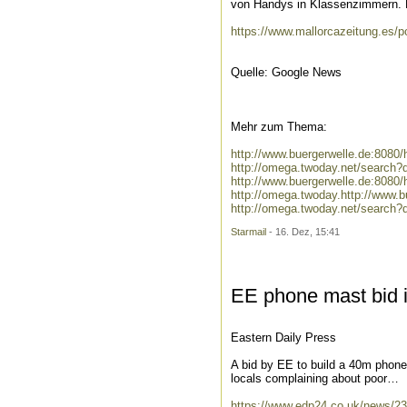
von Handys in Klassenzimmern. E
https://www.mallorcazeitung.es/po
Quelle: Google News
Mehr zum Thema:
http://www.buergerwelle.de:808
http://omega.twoday.net/search
http://www.buergerwelle.de:808
http://omega.twoday.http://www
http://omega.twoday.net/search
Starmail
- 16. Dez, 15:41
EE phone mast bid i
Eastern Daily Press
A bid by EE to build a 40m phone
locals complaining about poor…
https://www.edp24.co.uk/news/23