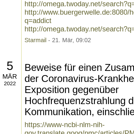
http://omega.twoday.net/search?q
http://www.buergerwelle.de:8080
q=addict
http://omega.twoday.net/search?q
Starmail
- 21. Mär, 09:02
5
Beweise für einen Zusa
MÄR
der Coronavirus-Krankhei
2022
Exposition gegenüber
Hochfrequenzstrahlung d
Kommunikation, einschli
https://www-ncbi-nlm-nih-
gov.translate.goog/pmc/articles/