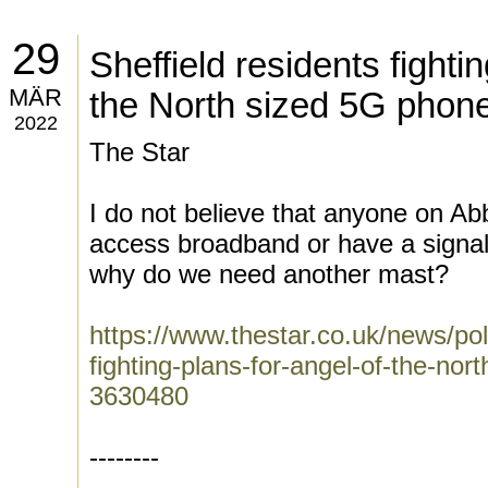
29
Sheffield residents fighti
MÄR
the North sized 5G phon
2022
The Star
I do not believe that anyone on Ab
access broadband or have a signal
why do we need another mast?
https://www.thestar.co.uk/news/poli
fighting-plans-for-angel-of-the-no
3630480
--------