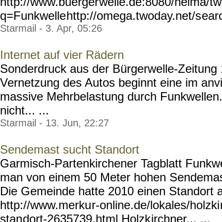
http://www.buerger
welle.de:8080/helma/t
q=Funkwelle
http://omega.twoday.net/s
ear
Starmail - 3. Apr, 05:26
Internet auf vier Rädern
Sonderdruck aus der Bürgerwelle-Zeitung 1
Vernetzung des Autos beginnt eine im anv
massive Mehrbelastung durch Funkwellen.
nicht... ...
Starmail - 13. Jun, 22:27
Sendemast sucht Standort
Garmisch-Partenkirchener Tagblatt Funkwe
man von einem 50 Meter hohen Sendemast
Die Gemeinde hatte 2010 einen Standort au
http://www.merku
r-online.de/lokales/holzki
stan
dort-2635739.html Holzk
irchner... ...