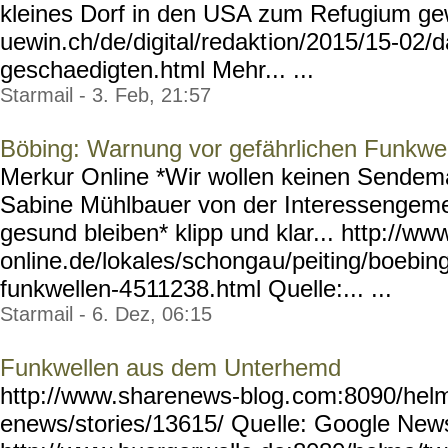
kleines Dorf in den USA zum Refugium gew
uewin.ch/de/digital/redakt
ion/2015/15-02/d
geschaedigten.html
Mehr... ...
Starmail - 3. Feb, 21:57
Böbing: Warnung vor gefährlichen Funkwe
Merkur Online *Wir wollen keinen Sendema
Sabine Mühlbauer von der Interessengemei
gesund bleiben* klipp und klar... http://w
online.de/lokales/schonga
u/peiting/boebin
funkwellen-4
511238.html Quelle:... ...
Starmail - 6. Dez, 06:15
Funkwellen aus dem Unterhemd
http://www.sharenews-blog.
com:8090/helm
enews/stories/13615/ Que
lle: Google Ne