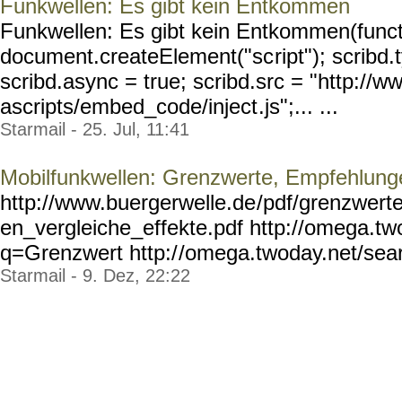
Funkwellen: Es gibt kein Entkommen
Funkwellen: Es gibt kein Entkommen(functi
document.createElement("sc
ript"); scribd.
scribd.async = true; scribd.src = "http://w
ascripts/embed_code/inject
.js";... ...
Starmail - 25. Jul, 11:41
Mobilfunkwellen: Grenzwerte, Empfehlunge
http://www.buergerwelle.de
/pdf/grenzwert
en_vergleiche_effekte.pdf
http://omega.tw
q=Grenzwert http:/
/omega.twoday.net/sea
Starmail - 9. Dez, 22:22