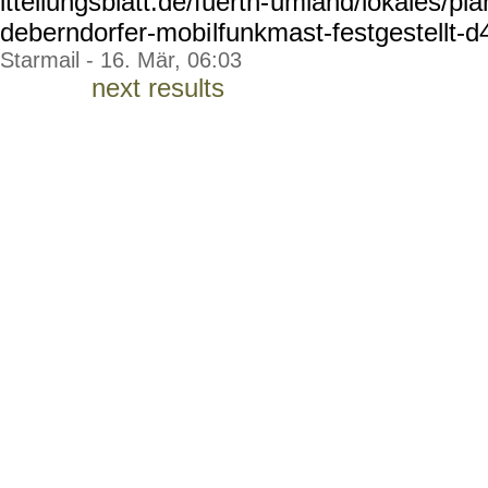
itteilungsblatt.de/fuerth-
umland/lokales/pl
deberndorfer-mobi
lfunkmast-festgestellt-d
Starmail - 16. Mär, 06:03
next results