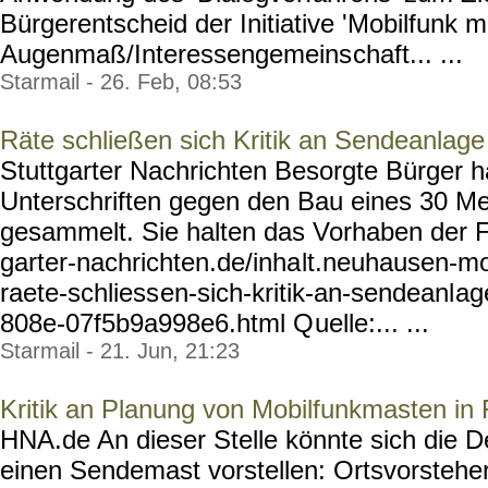
Bürgerentscheid der Initiative 'Mobilfunk m
Augenmaß/Interessengemeins
chaft... ...
Starmail - 26. Feb, 08:53
Räte schließen sich Kritik an Sendeanlage
Stuttgarter Nachrichten Besorgte Bürger 
Unterschriften gegen den Bau eines 30 M
gesammelt. Sie halten das Vorhaben der Fi
garter-nachrichten.de/inha
lt.neuhausen-mo
raete-schliess
en-sich-kritik-an-sendeanl
ag
808e-07f5b9a998e6.html Q
uelle:... ...
Starmail - 21. Jun, 21:23
Kritik an Planung von Mobilfunkmasten in
HNA.de An dieser Stelle könnte sich die
einen Sendemast vorstellen: Ortsvorstehe