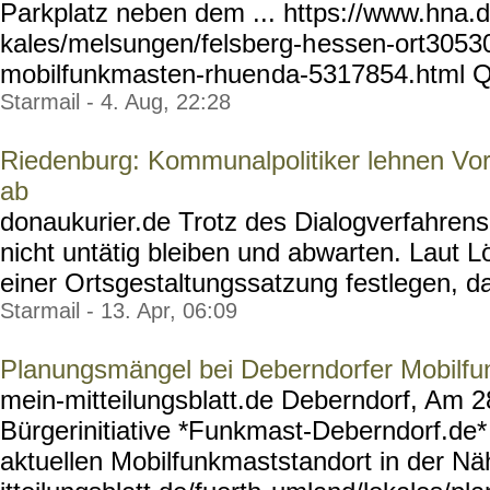
Parkplatz neben dem ... https://www.hna.d
kales/melsungen/felsberg-h
essen-ort305307
mobilfunkmasten-rhuen
da-5317854.html Qu
Starmail - 4. Aug, 22:28
Riedenburg: Kommunalpolitiker lehnen Vor
ab
donaukurier.de Trotz des Dialogverfahre
nicht untätig bleiben und abwarten. Laut Lö
einer Ortsgestaltungssatzung festlegen, da
Starmail - 13. Apr, 06:09
Planungsmängel bei Deberndorfer Mobilfun
mein-mitteilungsblatt.de
Deberndorf, Am 28
Bürgerinitiative *Funkmast-Deberndorf.de* 
aktuellen Mobilfunkmaststandort in der Nä