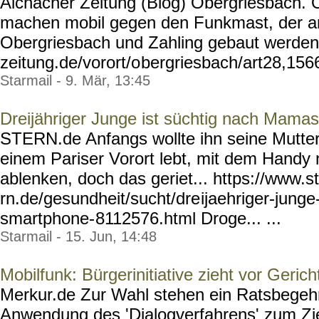
Aichacher Zeitung (Blog) Obergriesbach. 
machen mobil gegen den Funkmast, der 
Obergriesbach und Zahling gebaut werden.
zeitung.de/vorort/o
bergriesbach/art28,156
Starmail - 9. Mär, 13:45
Dreijähriger Junge ist süchtig nach Mam
STERN.de Anfangs wollte ihn seine Mutter
einem Pariser Vorort lebt, mit dem Handy
ablenken, doch das geriet... https://www.s
rn.de/gesundheit/sucht/dre
ijaehriger-junge
smartphone-
8112576.html Droge... ...
Starmail - 15. Jun, 14:48
Mobilfunk: Bürgerinitiative zieht vor Gerich
Merkur.de Zur Wahl stehen ein Ratsbegehr
Anwendung des 'Dialogverfahrens' zum Zie