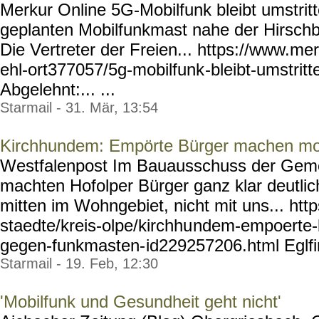
Merkur Online 5G-Mobilfunk bleibt umstrit
geplanten Mobilfunkmast nahe der Hirschbe
Die Vertreter der Freien... https://www.mer
ehl-ort377057/5g-mobilfunk
-bleibt-umstrit
Abgelehnt:... ...
Starmail - 31. Mär, 13:54
Kirchhundem: Empörte Bürger machen mo
Westfalenpost Im Bauausschuss der Gem
machten Hofolper Bürger ganz klar deutli
mitten im Wohngebiet, nicht mit uns... htt
staedte/kreis-olpe/kirchhu
ndem-empoerte-
gegen-funkmasten-
id229257206.html Eglf
Starmail - 19. Feb, 12:30
'Mobilfunk und Gesundheit geht nicht'