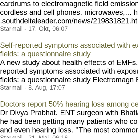
eardrums to electromagnetic field emissio
cordless and cell phones, microwaves,... 
.southdeltaleader.com/news
/219831821.htm
Starmail - 17. Okt, 06:07
Self-reported symptoms associated with e
fields: a questionnaire study
A new study about health effects of EMFs
reported symptoms associated with exposu
fields: a questionnaire study Electromagn Bi
Starmail - 8. Aug, 17:07
Doctors report 50% hearing loss among ce
Dr Divya Prabhat, ENT surgeon with Bhati
he had been getting many patients who com
and even hearing loss. ''The most common co
Starmail - 21. Mai, 06:16