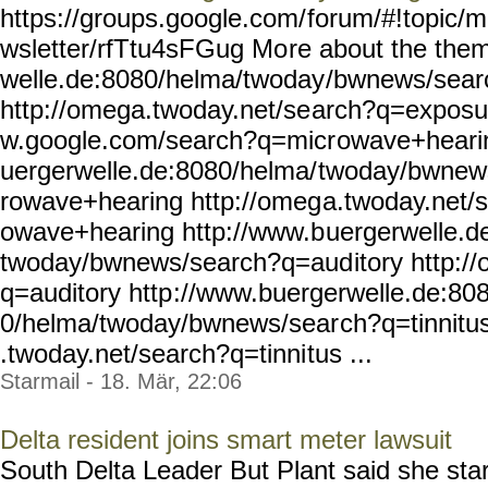
https://groups.google.com/
forum/#!topic/m
wsletter/rfTtu4sFGug Mo
re about the the
welle.de:8080/helma/twoday
/bwnews/sear
http://omega.twoday.net/se
arch?q=exposur
w.google.com/search?q=micr
owave+hearin
uergerwelle.de:8080/helma/
twoday/bwnew
rowave+hearing http://omeg
a.twoday.net/
owave+hearing http://www.b
uergerwelle.d
twoday/bwnews/search?q=aud
itory http:
q=auditory http
://www.buergerwelle.de:80
0/helma/twoday/bwnews/sear
ch?q=tinnitu
.twoday.net/search?q=tinni
tus ...
Starmail - 18. Mär, 22:06
Delta resident joins smart meter lawsuit
South Delta Leader But Plant said she star