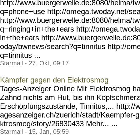
ht
tp://www.buergerwelle.de:8
080/helma/t
q=phone+use http://om
ega.twoday.net/se
http://www.buerger
welle.de:8080/helma/t
q=ringing+i
n+the+ears http://omega.tw
oda
in+the+ears http://www.bue
rgerwelle.de:8
oday/bwnews/search?q=tinni
tus http://om
q=tinnitus ...
Starmail - 27. Okt, 09:17
Kämpfer gegen den Elektrosmog
Tages-Anzeiger Online Mit Elektrosmog h
Zahnd nichts am Hut, bis ihn Kopfschmer
Erschöpfungszustände, Tinnitus,... http://
agesanzeiger.ch/zuerich/st
adt/Kaempfer-g
ktrosmog/story/26830433
Mehr... ...
Starmail - 15. Jan, 05:59