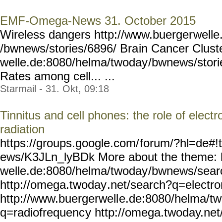
EMF-Omega-News 31. October 2015
Wireless dangers http://www.buerger
welle
/bwnews/stories/6896/ Bra
in Cancer Clust
welle.de:8080/helma/twoday
/bwnews/stori
Rates among cell... ...
Starmail - 31. Okt, 09:18
Tinnitus and cell phones: the role of elec
radiation
https://groups.google.com/
forum/?hl=de#!
ews/K3JLn_lyBDk More about the theme: 
welle.de:8080/helma/twoday
/bwnews/sear
http://omega.twoday
.net/search?q=electr
http://www.buergerwell
e.de:8080/helma/t
q=radiofrequenc
y http://omega.twoday.net