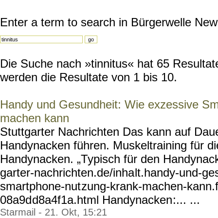
Enter a term to search in Bürgerwelle New
Die Suche nach »tinnitus« hat 65 Resultate
werden die Resultate von 1 bis 10.
Handy und Gesundheit: Wie exzessive Sm
machen kann
Stuttgarter Nachrichten Das kann auf Da
Handynacken führen. Muskeltraining für d
Handynacken. „Typisch für den Handynacke
garter-nachrichten.de/inha
lt.handy-und-ge
smartphone-nut
zung-krank-machen-kann.
08a9d
d8a4f1a.html Handynacken
:... ...
Starmail - 21. Okt, 15:21