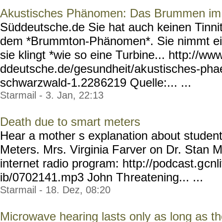
Akustisches Phänomen: Das Brummen im
Süddeutsche.de Sie hat auch keinen Tinnitu
dem *Brummton-Phänomen*. Sie nimmt ein
sie klingt *wie so eine Turbine... http://ww
ddeutsche.de/gesundheit/ak
ustisches-ph
schwarzwald-1.228
6219 Quelle:... ...
Starmail - 3. Jan, 22:13
Death due to smart meters
Hear a mother s explanation about studen
Meters. Mrs. Virginia Farver on Dr. Stan M
internet radio program: http://podcast.g
cnl
ib/0702141.mp3 John Th
reatening... ...
Starmail - 18. Dez, 08:20
Microwave hearing lasts only as long as t