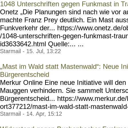
1048 Unterschriften gegen Funkmast in Tr
Onetz „Die Planungen sind nach wie vor au
machte Franz Prey deutlich. Ein Mast auss
Funkverkehr der... https://www.onetz.
de/o
/1048-unterschriften-gegen
-funkmast-traun
id3633642.html Que
lle:... ...
Starmail - 15. Jul, 13:22
„Mast im Wald statt Mastenwald“: Neue Init
Bürgerentscheid
Merkur Online Eine neue Initiative will de
Mauggen verhindern. Sie sammelt Untersch
Bürgerentscheid... https:
//www.merkur.de/l
ort377212/ma
st-im-wald-statt-mastenwal
d
Starmail - 14. Apr, 15:12