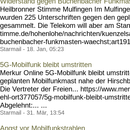
Widerstand gegen Buchenbacher Funkmas
Heilbronner Stimme Mulfingen Im Mulfinge
wurden 225 Unterschriften gegen den gep
gesammelt. Die Telekom will aber am Stand
timme.de/hohenlohe/nachric
hten/kuenzels
buchenbacher-funkma
sten-waechst;art19
Starmail - 18. Jan, 05:23
5G-Mobilfunk bleibt umstritten
Merkur Online 5G-Mobilfunk bleibt umstrit
geplanten Mobilfunkmast nahe der Hirschbe
Die Vertreter der Freien... https://www.mer
ehl-ort377057/5g-mobilfunk
-bleibt-umstrit
Abgelehnt:... ...
Starmail - 31. Mär, 13:54
Angst vor Mobilfunkstrahlen