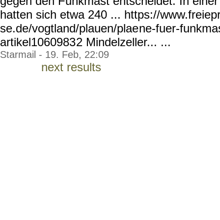
gegen den Funkmast entscheidet. In eine
hatten sich etwa 240 ... https://www.freiep
se.de/vogtland/plauen/plae
ne-fuer-funkmas
artikel1060983
2 Mindelzeller... ...
Starmail - 19. Feb, 22:09
next results