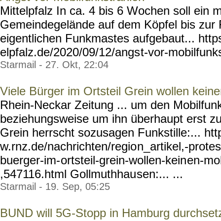
Mittelpfalz In ca. 4 bis 6 Wochen soll ein
Gemeindegelände auf dem Köpfel bis zur F
eigentlichen Funkmastes aufgebaut... https
elpfalz.de/2020/09/12/angs
t-vor-mobilfunk
Starmail - 27. Okt, 22:04
Viele Bürger im Ortsteil Grein wollen kei
Rhein-Neckar Zeitung ... um den Mobilfu
beziehungsweise um ihn überhaupt erst zu
Grein herrscht sozusagen Funkstille:... ht
w.rnz.de/nachrichten/regio
n_artikel,-prote
buerger-im-
ortsteil-grein-wollen-kein
en-mob
,547116.html Gollmuthhau
sen:... ...
Starmail - 19. Sep, 05:25
BUND will 5G-Stopp in Hamburg durchset