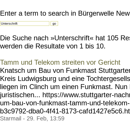
Enter a term to search in Bürgerwelle New
Die Suche nach »Unterschrift« hat 105 Resu
werden die Resultate von 1 bis 10.
Tamm und Telekom streiten vor Gericht
Knatsch um Bau von Funkmast Stuttgarter
Kreis Ludwigsburg und eine Tochtergesel
liegen im Clinch um einen Funkmast. Nu
juristischen... https://w
ww.stuttgarter-nach
um-bau-
von-funkmast-tamm-und-tele
kom-s
b3c9792-dba0-4f41-8173-caf
d1427e5c6.htm
Starmail - 29. Feb, 13:59