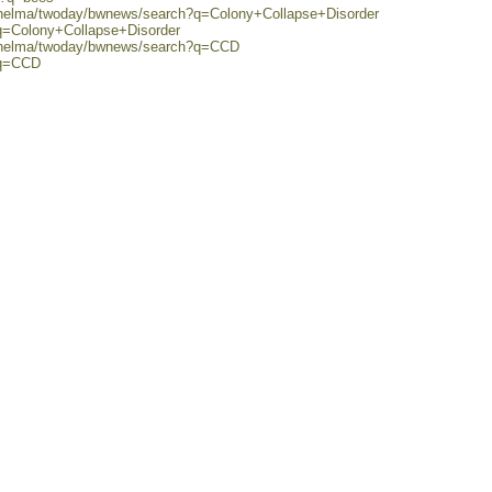
0/helma/twoday/bwnews/search?q=Colony+Collapse+Disorder
?q=Colony+Collapse+Disorder
0/helma/twoday/bwnews/search?q=CCD
?q=CCD