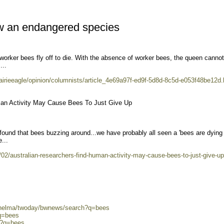
w an endangered species
worker bees fly off to die. With the absence of worker bees, the queen cannot
...
irieeagle/opinion/columnists/article_4e69a97f-ed9f-5d8d-8c5d-e053f48be12d.
man Activity May Cause Bees To Just Give Up
found that bees buzzing around...we have probably all seen a 'bees are dying
...
2/australian-researchers-find-human-activity-may-cause-bees-to-just-give-up
0/helma/twoday/bwnews/search?q=bees
?q=bees
ch?q=bees