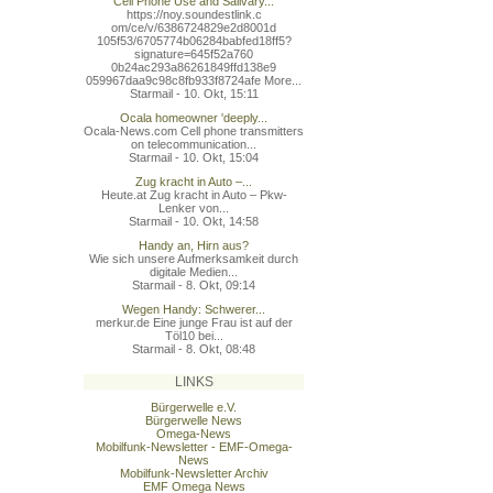
Cell Phone Use and Salivary...
https://noy.soundestlink.c
om/ce/v/6386724829e2d8001d
105f53/6705774b06284babfed
18ff5?
signature=645f52a760
0b24ac293a86261849ffd138e9
059967daa9c98c8fb933f8724a
fe More...
Starmail - 10. Okt, 15:11
Ocala homeowner 'deeply...
Ocala-News.com Cell phone transmitters
on telecommunication...
Starmail - 10. Okt, 15:04
Zug kracht in Auto –...
Heute.at Zug kracht in Auto – Pkw-
Lenker von...
Starmail - 10. Okt, 14:58
Handy an, Hirn aus?
Wie sich unsere Aufmerksamkeit durch
digitale Medien...
Starmail - 8. Okt, 09:14
Wegen Handy: Schwerer...
merkur.de Eine junge Frau ist auf der
Töl10 bei...
Starmail - 8. Okt, 08:48
LINKS
Bürgerwelle e.V.
Bürgerwelle News
Omega-News
Mobilfunk-Newsletter - EMF-Omega-
News
Mobilfunk-Newsletter Archiv
EMF Omega News