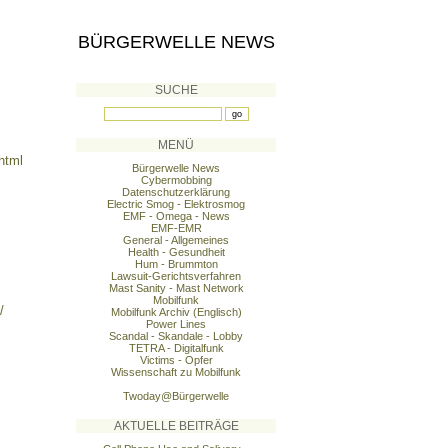
BÜRGERWELLE NEWS
SUCHE
MENÜ
html
Bürgerwelle News
Cybermobbing
Datenschutzerklärung
Electric Smog - Elektrosmog
EMF - Omega - News
EMF-EMR
General - Allgemeines
Health - Gesundheit
Hum - Brummton
Lawsuit-Gerichtsverfahren
Mast Sanity - Mast Network
Mobilfunk
/
Mobilfunk Archiv (Englisch)
Power Lines
Scandal - Skandale - Lobby
TETRA - Digitalfunk
Victims - Opfer
Wissenschaft zu Mobilfunk
Twoday@Bürgerwelle
AKTUELLE BEITRÄGE