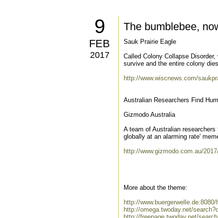
9
The bumblebee, no
FEB
Sauk Prairie Eagle
2017
Called Colony Collapse Disorder, 
survive and the entire colony dies
http://www.wiscnews.com/saukpra
Australian Researchers Find Hu
Gizmodo Australia
A team of Australian researchers 
globally at an alarming rate' meme
http://www.gizmodo.com.au/2017/0
More about the theme:
http://www.buergerwelle.de:808
http://omega.twoday.net/search
http://freepage.twoday.net/sear