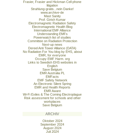
Frasier, Frasier and Hickman Cell phone
litigation
Strahlung-gratis...nein Danke!
www.archive-de
Mast Sanity
Prof. Girish Kumar
Electromagnetic Radiation Safety
Electromagnetic Health Blog
International EMF Alliance
Understanding EMFs
Powerwatch list of studies
Committee on Radiation Protection
Next-up news
Dereel Anti Tower Alliance (DATA)
No Radiation For You blog by EHS, about
EMR, for everyone
Occupy EMF Harm. org
Links to Swedish EHS websites in
English
Save Belgium
EMR Australia PL
EMFacts
EMF Safety Network
An Electronic Silent Spring
EMR and Health Reports
EMR Aware
Wi-Fi Exiles & The Coming Electroplague
Risk assessment for schools and other
workplaces
Save Belgium
ARCHIV
Oktober 2024
September 2024
August 2024
Juli 2024