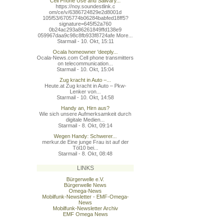
Cell Phone Use and Salivary...
https://noy.soundestlink.c
om/ce/v/6386724829e2d8001d
105f53/6705774b06284babfed
18ff5?
signature=645f52a760
0b24ac293a86261849ffd138e9
059967daa9c98c8fb933f8724a
fe More...
Starmail - 10. Okt, 15:11
Ocala homeowner 'deeply...
Ocala-News.com Cell phone transmitters
on telecommunication...
Starmail - 10. Okt, 15:04
Zug kracht in Auto –...
Heute.at Zug kracht in Auto – Pkw-
Lenker von...
Starmail - 10. Okt, 14:58
Handy an, Hirn aus?
Wie sich unsere Aufmerksamkeit durch
digitale Medien...
Starmail - 8. Okt, 09:14
Wegen Handy: Schwerer...
merkur.de Eine junge Frau ist auf der
Töl10 bei...
Starmail - 8. Okt, 08:48
LINKS
Bürgerwelle e.V.
Bürgerwelle News
Omega-News
Mobilfunk-Newsletter - EMF-Omega-
News
Mobilfunk-Newsletter Archiv
EMF Omega News