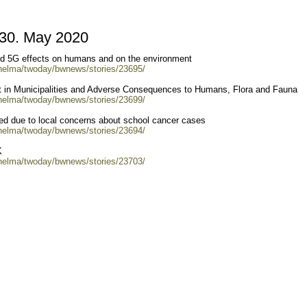
0. May 2020
nd 5G effects on humans and on the environment
/helma/twoday/bwnews/stories/23695/
t in Municipalities and Adverse Consequences to Humans, Flora and Fauna
/helma/twoday/bwnews/stories/23699/
ed due to local concerns about school cancer cases
/helma/twoday/bwnews/stories/23694/
K
/helma/twoday/bwnews/stories/23703/