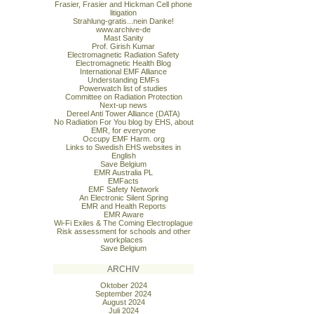
Frasier, Frasier and Hickman Cell phone
litigation
Strahlung-gratis...nein Danke!
www.archive-de
Mast Sanity
Prof. Girish Kumar
Electromagnetic Radiation Safety
Electromagnetic Health Blog
International EMF Alliance
Understanding EMFs
Powerwatch list of studies
Committee on Radiation Protection
Next-up news
Dereel Anti Tower Alliance (DATA)
No Radiation For You blog by EHS, about
EMR, for everyone
Occupy EMF Harm. org
Links to Swedish EHS websites in
English
Save Belgium
EMR Australia PL
EMFacts
EMF Safety Network
An Electronic Silent Spring
EMR and Health Reports
EMR Aware
Wi-Fi Exiles & The Coming Electroplague
Risk assessment for schools and other
workplaces
Save Belgium
ARCHIV
Oktober 2024
September 2024
August 2024
Juli 2024