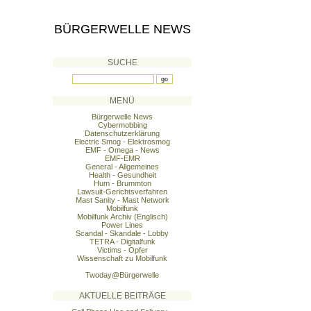
BÜRGERWELLE NEWS
SUCHE
MENÜ
Bürgerwelle News
Cybermobbing
Datenschutzerklärung
Electric Smog - Elektrosmog
EMF - Omega - News
EMF-EMR
General - Allgemeines
Health - Gesundheit
Hum - Brummton
Lawsuit-Gerichtsverfahren
Mast Sanity - Mast Network
Mobilfunk
Mobilfunk Archiv (Englisch)
Power Lines
Scandal - Skandale - Lobby
TETRA - Digitalfunk
Victims - Opfer
Wissenschaft zu Mobilfunk
Twoday@Bürgerwelle
AKTUELLE BEITRÄGE