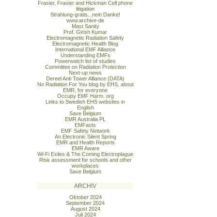
Frasier, Frasier and Hickman Cell phone
litigation
Strahlung-gratis...nein Danke!
www.archive-de
Mast Sanity
Prof. Girish Kumar
Electromagnetic Radiation Safety
Electromagnetic Health Blog
International EMF Alliance
Understanding EMFs
Powerwatch list of studies
Committee on Radiation Protection
Next-up news
Dereel Anti Tower Alliance (DATA)
No Radiation For You blog by EHS, about
EMR, for everyone
Occupy EMF Harm. org
Links to Swedish EHS websites in
English
Save Belgium
EMR Australia PL
EMFacts
EMF Safety Network
An Electronic Silent Spring
EMR and Health Reports
EMR Aware
Wi-Fi Exiles & The Coming Electroplague
Risk assessment for schools and other
workplaces
Save Belgium
ARCHIV
Oktober 2024
September 2024
August 2024
Juli 2024