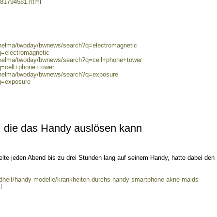
281794581.html
0/helma/twoday/bwnews/search?q=electromagnetic
q=electromagnetic
0/helma/twoday/bwnews/search?q=cell+phone+tower
q=cell+phone+tower
0/helma/twoday/bwnews/search?q=exposure
?q=exposure
, die das Handy auslösen kann
ielte jeden Abend bis zu drei Stunden lang auf seinem Handy, hatte dabei den
undheit/handy-modelle/krankheiten-durchs-handy-smartphone-akne-maids-
l