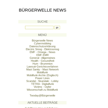
BÜRGERWELLE NEWS
SUCHE
MENÜ
Bürgerwelle News
Cybermobbing
Datenschutzerklärung
Electric Smog - Elektrosmog
EMF - Omega - News
EMF-EMR
General - Allgemeines
Health - Gesundheit
Hum - Brummton
Lawsuit-Gerichtsverfahren
Mast Sanity - Mast Network
Mobilfunk
Mobilfunk Archiv (Englisch)
Power Lines
Scandal - Skandale - Lobby
TETRA - Digitalfunk
Victims - Opfer
Wissenschaft zu Mobilfunk
Twoday@Bürgerwelle
AKTUELLE BEITRÄGE