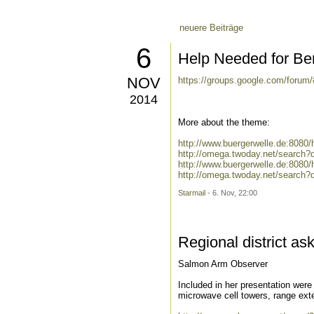
neuere Beiträge
6
Help Needed for Ber
NOV
https://groups.google.com/foru
2014
More about the theme:
http://www.buergerwelle.de:808
http://omega.twoday.net/search
http://www.buergerwelle.de:808
http://omega.twoday.net/search?
Starmail
- 6. Nov, 22:00
Regional district ask
Salmon Arm Observer
Included in her presentation wer
microwave cell towers, range exte