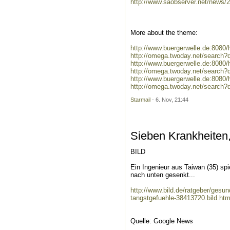
http://www.saobserver.net/news/
More about the theme:
http://www.buergerwelle.de:808
http://omega.twoday.net/search?
http://www.buergerwelle.de:808
http://omega.twoday.net/search?
http://www.buergerwelle.de:808
http://omega.twoday.net/search
Starmail
- 6. Nov, 21:44
Sieben Krankheiten
BILD
Ein Ingenieur aus Taiwan (35) sp
nach unten gesenkt...
http://www.bild.de/ratgeber/ges
tangstgefuehle-38413720.bild.htm
Quelle: Google News