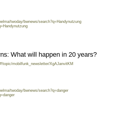
0/helma/twoday/bwnews/search?q=Handynutzung
?q=Handynutzung
s: What will happen in 20 years?
/#!topic/mobilfunk_newsletter/XgAJanvitKM
0/helma/twoday/bwnews/search?q=danger
q=danger