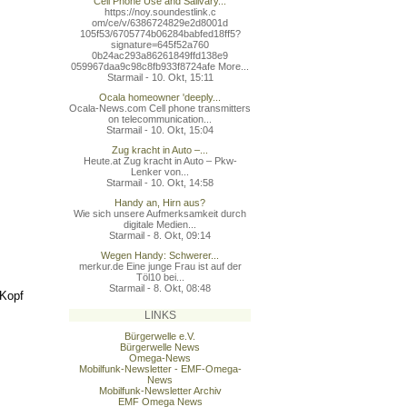
Cell Phone Use and Salivary...
https://noy.soundestlink.c
om/ce/v/6386724829e2d8001d
105f53/6705774b06284babfed
18ff5?
signature=645f52a760
0b24ac293a86261849ffd138e9
059967daa9c98c8fb933f8724a
fe More...
Starmail - 10. Okt, 15:11
Ocala homeowner 'deeply...
Ocala-News.com Cell phone transmitters
on telecommunication...
Starmail - 10. Okt, 15:04
Zug kracht in Auto –...
Heute.at Zug kracht in Auto – Pkw-
Lenker von...
Starmail - 10. Okt, 14:58
Handy an, Hirn aus?
Wie sich unsere Aufmerksamkeit durch
digitale Medien...
Starmail - 8. Okt, 09:14
Wegen Handy: Schwerer...
merkur.de Eine junge Frau ist auf der
Töl10 bei...
Starmail - 8. Okt, 08:48
 Kopf
LINKS
Bürgerwelle e.V.
Bürgerwelle News
Omega-News
Mobilfunk-Newsletter - EMF-Omega-
News
Mobilfunk-Newsletter Archiv
EMF Omega News