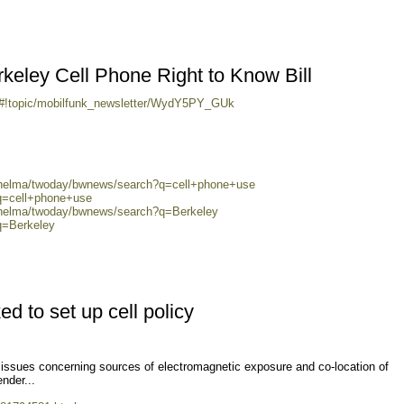
keley Cell Phone Right to Know Bill
m/#!topic/mobilfunk_newsletter/WydY5PY_GUk
0/helma/twoday/bwnews/search?q=cell+phone+use
?q=cell+phone+use
0/helma/twoday/bwnews/search?q=Berkeley
q=Berkeley
ed to set up cell policy
e issues concerning sources of electromagnetic exposure and co-location of
nder...