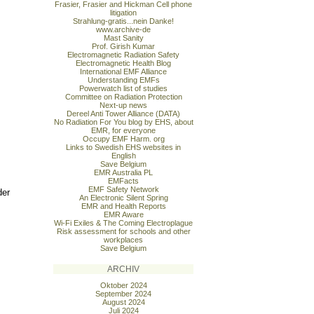
Frasier, Frasier and Hickman Cell phone
litigation
Strahlung-gratis...nein Danke!
www.archive-de
Mast Sanity
Prof. Girish Kumar
Electromagnetic Radiation Safety
Electromagnetic Health Blog
International EMF Alliance
Understanding EMFs
Powerwatch list of studies
Committee on Radiation Protection
Next-up news
Dereel Anti Tower Alliance (DATA)
No Radiation For You blog by EHS, about
EMR, for everyone
Occupy EMF Harm. org
Links to Swedish EHS websites in
English
Save Belgium
EMR Australia PL
EMFacts
EMF Safety Network
der
An Electronic Silent Spring
EMR and Health Reports
EMR Aware
Wi-Fi Exiles & The Coming Electroplague
Risk assessment for schools and other
workplaces
Save Belgium
ARCHIV
Oktober 2024
September 2024
August 2024
Juli 2024