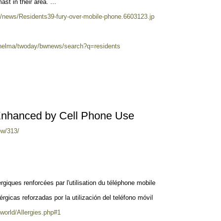
st in their area. ...
k/news/Residents39-fury-over-mobile-phone.6603123.jp
/helma/twoday/bwnews/search?q=residents
 Enhanced by Cell Phone Use
ew/313/
rgiques renforcées par l'utilisation du téléphone mobile
rgicas reforzadas por la utilización del teléfono móvil
world/Allergies.php#1