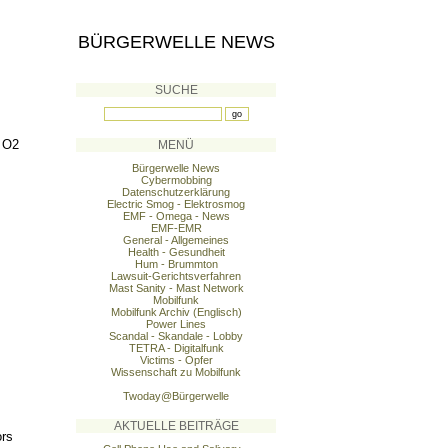
BÜRGERWELLE NEWS
SUCHE
. O2
MENÜ
Bürgerwelle News
Cybermobbing
Datenschutzerklärung
Electric Smog - Elektrosmog
EMF - Omega - News
EMF-EMR
General - Allgemeines
Health - Gesundheit
Hum - Brummton
Lawsuit-Gerichtsverfahren
Mast Sanity - Mast Network
Mobilfunk
Mobilfunk Archiv (Englisch)
Power Lines
Scandal - Skandale - Lobby
TETRA - Digitalfunk
Victims - Opfer
Wissenschaft zu Mobilfunk
Twoday@Bürgerwelle
AKTUELLE BEITRÄGE
ors