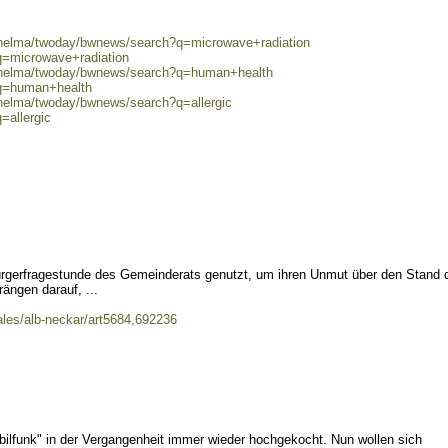
0/helma/twoday/bwnews/search?q=microwave+radiation
q=microwave+radiation
0/helma/twoday/bwnews/search?q=human+health
?q=human+health
/helma/twoday/bwnews/search?q=allergic
=allergic
 Bürgerfragestunde des Gemeinderats genutzt, um ihren Unmut über den Stand 
ängen darauf, ...
ales/alb-neckar/art5684,692236
lfunk" in der Vergangenheit immer wieder hochgekocht. Nun wollen sich