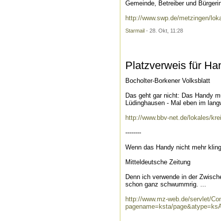
Gemeinde, Betreiber und Bürgeri
http://www.swp.de/metzingen/lok
Starmail
- 28. Okt, 11:28
Platzverweis für Ha
Bocholter-Borkener Volksblatt
Das geht gar nicht: Das Handy mu
Lüdinghausen - Mal eben im langw
http://www.bbv-net.de/lokales/k
--------
Wenn das Handy nicht mehr kling
Mitteldeutsche Zeitung
Denn ich verwende in der Zwische
schon ganz schwummrig. ...
http://www.mz-web.de/servlet/Co
pagename=ksta/page&atype=ksA