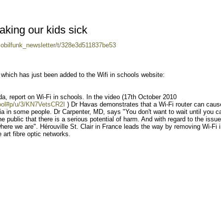
aking our kids sick
mobilfunk_newsletter/t/328e3d511837be53
which has just been added to the Wifi in schools website:
, report on Wi-Fi in schools. In the video (17th October 2010
ool#p/u/3/KN7VetsCR2I
) Dr Havas demonstrates that a Wi-Fi router can caus
a in some people. Dr Carpenter, MD, says "You don't want to wait until you c
he public that there is a serious potential of harm. And with regard to the issue
where we are". Hérouville St. Clair in France leads the way by removing Wi-Fi 
 art fibre optic networks.