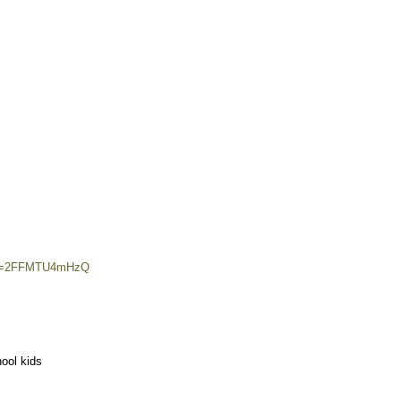
h?v=2FFMTU4mHzQ
ool kids