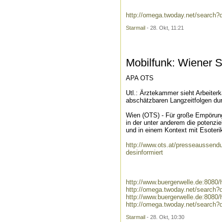
http://omega.twoday.net/search
Starmail
- 28. Okt, 11:21
Mobilfunk: Wiener S
APA OTS
Utl.: Ärztekammer sieht Arbeiter
abschätzbaren Langzeitfolgen dur
Wien (OTS) - Für große Empörung 
in der unter anderem die potenzie
und in einem Kontext mit Esoteri
http://www.ots.at/presseaussen
desinformiert
http://www.buergerwelle.de:808
http://omega.twoday.net/search
http://www.buergerwelle.de:8080
http://omega.twoday.net/search?
Starmail
- 28. Okt, 10:30