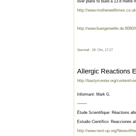
over plans to build a 13.8 metre ma
http://www.motherwelltimes.co.u
http://www.buergerwelle.de:8080
Starmail
- 28. Okt, 17:27
Allergic Reactions
http://bastyrcenter.org/content/vi
Informant: Mark G.
--------
Étude Scientifique: Réactions alle
Estudio Científico: Reacciones alé
http://www.next-up.org/Newsofthe