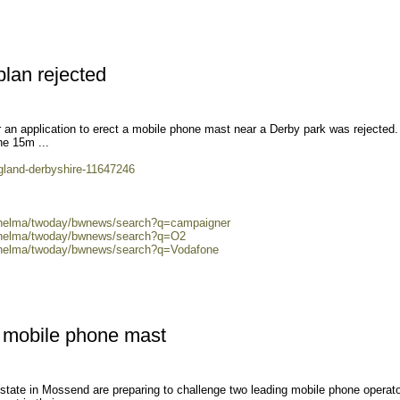
lan rejected
r an application to erect a mobile phone mast near a Derby park was rejected
he 15m ...
gland-derbyshire-11647246
0/helma/twoday/bwnews/search?q=campaigner
0/helma/twoday/bwnews/search?q=O2
0/helma/twoday/bwnews/search?q=Vodafone
r mobile phone mast
tate in Mossend are preparing to challenge two leading mobile phone operat