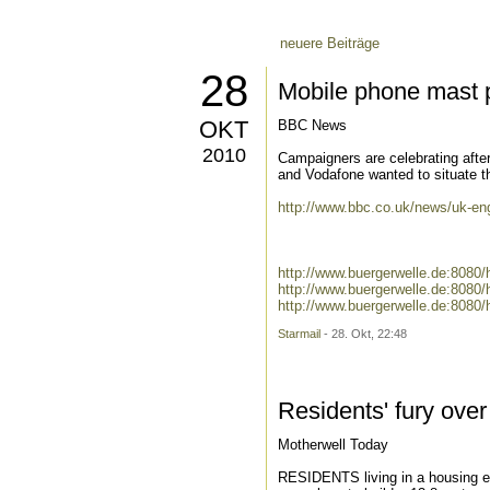
neuere Beiträge
28
Mobile phone mast p
OKT
BBC News
2010
Campaigners are celebrating afte
and Vodafone wanted to situate t
http://www.bbc.co.uk/news/uk-en
http://www.buergerwelle.de:808
http://www.buergerwelle.de:808
http://www.buergerwelle.de:808
Starmail
- 28. Okt, 22:48
Residents' fury ove
Motherwell Today
RESIDENTS living in a housing es