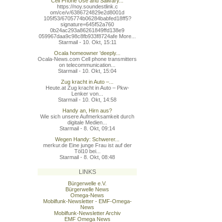
Cell Phone Use and Salivary...
https://noy.soundestlink.c
om/ce/v/6386724829e2d8001d
105f53/6705774b06284babfed
18ff5?
signature=645f52a760
0b24ac293a86261849ffd138e9
059967daa9c98c8fb933f8724a
fe More...
Starmail - 10. Okt, 15:11
Ocala homeowner 'deeply...
Ocala-News.com Cell phone transmitters
on telecommunication...
Starmail - 10. Okt, 15:04
Zug kracht in Auto –...
Heute.at Zug kracht in Auto – Pkw-
Lenker von...
Starmail - 10. Okt, 14:58
Handy an, Hirn aus?
Wie sich unsere Aufmerksamkeit durch
digitale Medien...
Starmail - 8. Okt, 09:14
Wegen Handy: Schwerer...
merkur.de Eine junge Frau ist auf der
Töl10 bei...
Starmail - 8. Okt, 08:48
LINKS
Bürgerwelle e.V.
Bürgerwelle News
Omega-News
Mobilfunk-Newsletter - EMF-Omega-
News
Mobilfunk-Newsletter Archiv
EMF Omega News