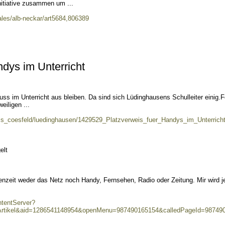
nitiative zusammen um ...
ales/alb-neckar/art5684,806389
ndys im Unterricht
ss im Unterricht aus bleiben. Da sind sich Lüdinghausens Schulleiter einig.F
eiligen ...
reis_coesfeld/luedinghausen/1429529_Platzverweis_fuer_Handys_im_Unterricht
elt
nzeit weder das Netz noch Handy, Fernsehen, Radio oder Zeitung. Mir wird je
ntentServer?
rtikel&aid=1286541148954&openMenu=987490165154&calledPageId=987490