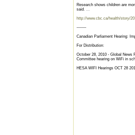
Research shows children are more 
said. ...
http://www.cbc.ca/health/story/20
--------
Canadian Parliament Hearing: I
For Distribution:
October 28, 2010 - Global News R
Committee hearing on WiFi in scho
HESA WIFI Hearings OCT 28 20