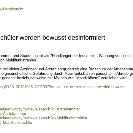
?q=Handysucht
chüler werden bewusst desinformiert
kammer und Stadtschulrat als "Handlanger der Industrie" - Warnung vor "noch 
ch Mobilfunkstrahlen"
bei vielen Ärztinnen und Ärzten sorgt derzeit eine Broschüre der Arbeiterka
lle gesundheitliche Gefährdung durch Mobilfunkstrahlen pauschal in Abrede ge
k genannt beziehungsweise mit Mythen wie "Mondkälbern" verglichen wird. ...
dung/OTS_20101028_OTS0072/mobilfunk-wiener-schueler-werden-bewusst-
0/helma/twoday/bwnews/search?q=Ärztekammer
?q=Ärztekammer
/helma/twoday/bwnews/search?q=Mobilfunkstrahlen
q=Mobilfunkstrahlen