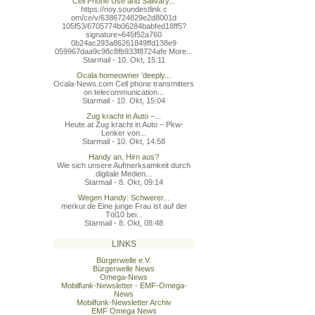
Cell Phone Use and Salivary...
https://noy.soundestlink.c
om/ce/v/6386724829e2d8001d
105f53/6705774b06284babfed
18ff5?
signature=645f52a760
0b24ac293a86261849ffd138e9
059967daa9c98c8fb933f8724a
fe More...
Starmail - 10. Okt, 15:11
Ocala homeowner 'deeply...
Ocala-News.com Cell phone transmitters
on telecommunication...
Starmail - 10. Okt, 15:04
Zug kracht in Auto –...
Heute.at Zug kracht in Auto – Pkw-
Lenker von...
Starmail - 10. Okt, 14:58
Handy an, Hirn aus?
Wie sich unsere Aufmerksamkeit durch
digitale Medien...
Starmail - 8. Okt, 09:14
Wegen Handy: Schwerer...
merkur.de Eine junge Frau ist auf der
Töl10 bei...
Starmail - 8. Okt, 08:48
LINKS
Bürgerwelle e.V.
Bürgerwelle News
Omega-News
Mobilfunk-Newsletter - EMF-Omega-
News
Mobilfunk-Newsletter Archiv
EMF Omega News