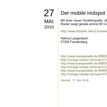
27
Der mobile Hotspo
MAI
Mit einer neuen Strahlenquelle,
Router wiegt gerade einmal 90 G
2010
http://www.dsltarife.net/o2-huaw
Helmut Langenbach
57258 Freudenberg
http://www.buergerwelle.de:80
http://omega.twoday.net/searc
http://www.buergerwelle.de:80
http://omega.twoday.net/searc
http://www.buergerwelle.de:808
http://omega.twoday.net/search?
Starmail
- 27. Mai, 09:48