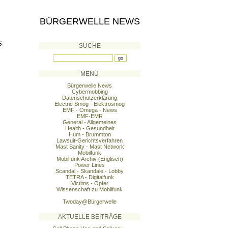
BÜRGERWELLE NEWS
S-
SUCHE
MENÜ
Bürgerwelle News
Cybermobbing
Datenschutzerklärung
Electric Smog - Elektrosmog
EMF - Omega - News
EMF-EMR
General - Allgemeines
Health - Gesundheit
Hum - Brummton
Lawsuit-Gerichtsverfahren
Mast Sanity - Mast Network
Mobilfunk
Mobilfunk Archiv (Englisch)
Power Lines
Scandal - Skandale - Lobby
TETRA - Digitalfunk
Victims - Opfer
Wissenschaft zu Mobilfunk
Twoday@Bürgerwelle
AKTUELLE BEITRÄGE