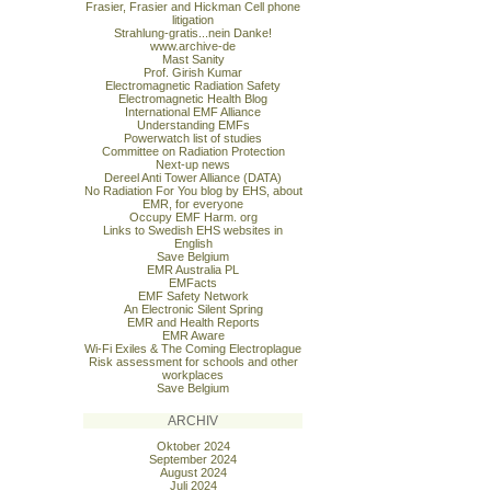
Frasier, Frasier and Hickman Cell phone
litigation
Strahlung-gratis...nein Danke!
www.archive-de
Mast Sanity
Prof. Girish Kumar
Electromagnetic Radiation Safety
Electromagnetic Health Blog
International EMF Alliance
Understanding EMFs
Powerwatch list of studies
Committee on Radiation Protection
Next-up news
Dereel Anti Tower Alliance (DATA)
No Radiation For You blog by EHS, about
EMR, for everyone
Occupy EMF Harm. org
Links to Swedish EHS websites in
English
Save Belgium
EMR Australia PL
EMFacts
EMF Safety Network
An Electronic Silent Spring
EMR and Health Reports
EMR Aware
Wi-Fi Exiles & The Coming Electroplague
Risk assessment for schools and other
workplaces
Save Belgium
ARCHIV
Oktober 2024
September 2024
August 2024
Juli 2024