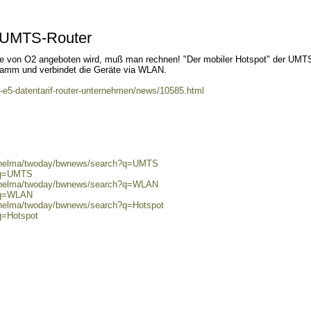
t UMTS-Router
 die von O2 angeboten wird, muß man rechnen! "Der mobiler Hotspot" der UMT
ramm und verbindet die Geräte via WLAN.
ei-e5-datentarif-router-unternehmen/news/10585.html
80/helma/twoday/bwnews/search?q=UMTS
h?q=UMTS
80/helma/twoday/bwnews/search?q=WLAN
h?q=WLAN
0/helma/twoday/bwnews/search?q=Hotspot
q=Hotspot