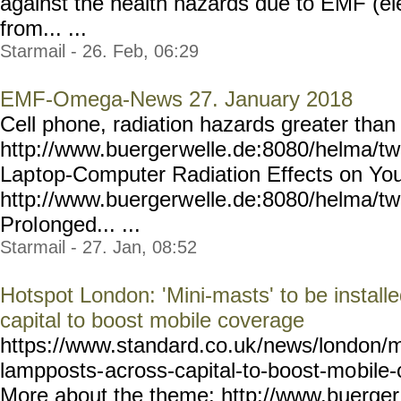
against the health hazards due to EMF (el
from... ...
Starmail - 26. Feb, 06:29
EMF-Omega-News 27. January 2018
Cell phone, radiation hazards greater tha
http://www.buerger
welle.de:8080/helma/t
Lap
top-Computer Radiation Effects on You
http://www.buergerw
elle.de:8080/helma/t
Prol
onged... ...
Starmail - 27. Jan, 08:52
Hotspot London: 'Mini-masts' to be install
capital to boost mobile coverage
https://www.standard.co.uk
/news/london/m
lampposts-
across-capital-to-boost-mo
bile
More about the theme: http://www.buerger