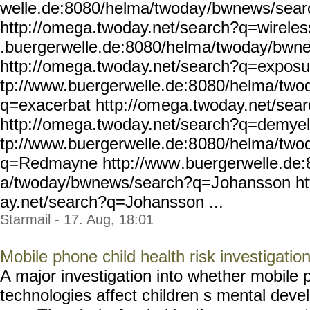
welle.de:8080/helma/twoday
/bwnews/sear
http://omega.twoday.net/se
arch?q=wireles
.buergerwelle.de:8080/helm
a/twoday/bwn
http://omega.twoda
y.net/search?q=exposu
tp://www.buergerwelle.de:8
080/helma/two
q=exacerbat http://om
ega.twoday.net/sea
http://omega.twoda
y.net/search?q=demyel
tp://www.buergerwelle.de:8
080/helma/two
q=Redmayne http://www
.buergerwelle.de
a/twoday/bwnews/search?q=J
ohansson ht
ay.net/search?q=Johansson ...
Starmail - 17. Aug, 18:01
Mobile phone child health risk investigatio
A major investigation into whether mobile 
technologies affect children s mental deve