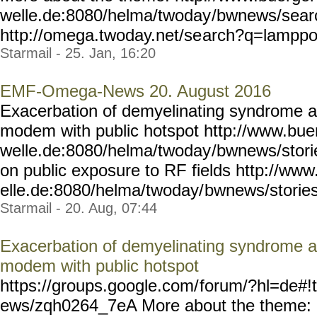
welle.de:8080/helma/twoday
/bwnews/sear
http://omega.twoday.net/se
arch?q=lamppos
Starmail - 25. Jan, 16:20
EMF-Omega-News 20. August 2016
Exacerbation of demyelinating syndrome af
modem with public hotspot http://www.bue
welle.de:8080/helma/twoday
/bwnews/stor
on public exposure to RF fields http://ww
elle.de:8080/helma/twoday/
bwnews/stories
Starmail - 20. Aug, 07:44
Exacerbation of demyelinating syndrome af
modem with public hotspot
https://groups.google.com/
forum/?hl=de#!
ews/zqh0264_7eA More about the theme: 