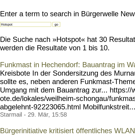
Enter a term to search in Bürgerwelle New
Die Suche nach »Hotspot« hat 30 Resultate
werden die Resultate von 1 bis 10.
Funkmast in Hechendorf: Bauantrag im Wa
Kreisbote In der Sondersitzung des Murn
sollte es, neben anderen Funkmast-Theme
Umgang mit dem Bauantrag zur... https://
ote.de/lokales/weilheim-sc
hongau/funkmas
abgelehnt-92
223065.html Mobilfunkstr
eit..
Starmail - 29. Mär, 15:58
Bürgerinitiative kritisiert öffentliches WLAN