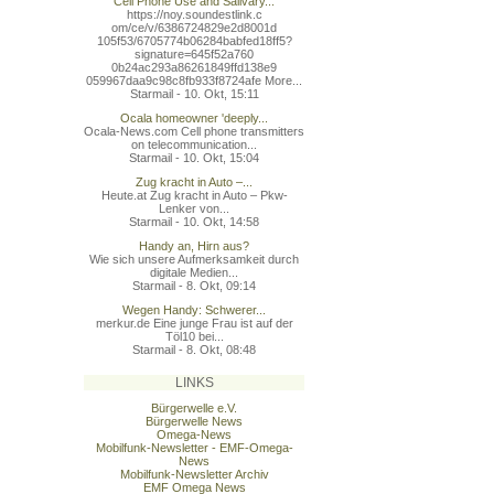
Cell Phone Use and Salivary...
https://noy.soundestlink.c
om/ce/v/6386724829e2d8001d
105f53/6705774b06284babfed
18ff5?
signature=645f52a760
0b24ac293a86261849ffd138e9
059967daa9c98c8fb933f8724a
fe More...
Starmail - 10. Okt, 15:11
Ocala homeowner 'deeply...
Ocala-News.com Cell phone transmitters
on telecommunication...
Starmail - 10. Okt, 15:04
Zug kracht in Auto –...
Heute.at Zug kracht in Auto – Pkw-
Lenker von...
Starmail - 10. Okt, 14:58
Handy an, Hirn aus?
Wie sich unsere Aufmerksamkeit durch
digitale Medien...
Starmail - 8. Okt, 09:14
Wegen Handy: Schwerer...
merkur.de Eine junge Frau ist auf der
Töl10 bei...
Starmail - 8. Okt, 08:48
LINKS
Bürgerwelle e.V.
Bürgerwelle News
Omega-News
Mobilfunk-Newsletter - EMF-Omega-
News
Mobilfunk-Newsletter Archiv
EMF Omega News