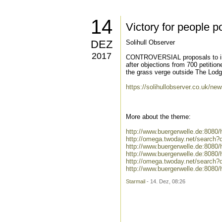
14
Victory for people p
DEZ
Solihull Observer
2017
CONTROVERSIAL proposals to inst
after objections from 700 petitio
the grass verge outside The Lod
https://solihullobserver.co.uk/ne
More about the theme:
http://www.buergerwelle.de:808
http://omega.twoday.net/search
http://www.buergerwelle.de:808
http://www.buergerwelle.de:808
http://omega.twoday.net/search
http://www.buergerwelle.de:8080
Starmail
- 14. Dez, 08:26