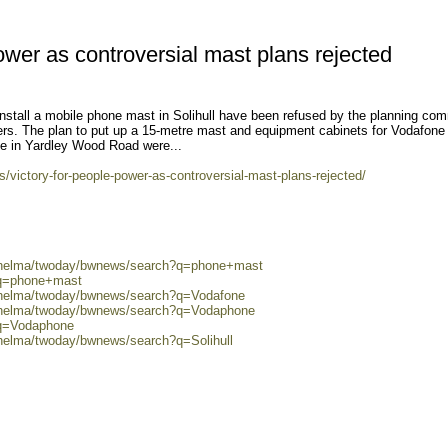
ower as controversial mast plans rejected
all a mobile phone mast in Solihull have been refused by the planning com
ners. The plan to put up a 15-metre mast and equipment cabinets for Vodafone
ge in Yardley Wood Road were...
ws/victory-for-people-power-as-controversial-mast-plans-rejected/
0/helma/twoday/bwnews/search?q=phone+mast
?q=phone+mast
0/helma/twoday/bwnews/search?q=Vodafone
0/helma/twoday/bwnews/search?q=Vodaphone
?q=Vodaphone
/helma/twoday/bwnews/search?q=Solihull