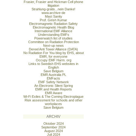
Frasier, Frasier and Hickman Cell phone
litigation
Strahlung-gratis...nein Danke!
www.archive-de
Mast Sanity
Prof. Girish Kumar
Electromagnetic Radiation Safety
Electromagnetic Health Blog
International EMF Alliance
Understanding EMFs
Powerwatch list of studies
Committee on Radiation Protection
Next-up news
Dereel Anti Tower Alliance (DATA)
No Radiation For You blog by EHS, about
EMR, for everyone
Occupy EMF Harm. org
Links to Swedish EHS websites in
English
Save Belgium
EMR Australia PL
EMFacts
EMF Safety Network
An Electronic Silent Spring
EMR and Health Reports
EMR Aware
Wi-Fi Exiles & The Coming Electroplague
Risk assessment for schools and other
workplaces
Save Belgium
ARCHIV
Oktober 2024
September 2024
August 2024
Juli 2024