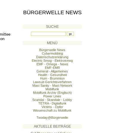
BÜRGERWELLE NEWS
SUCHE
mittee
 on
MENÜ
Bürgerwelle News
Cybermobbing
Datenschutzerklärung
Electric Smog - Elektrosmog
EMF - Omega - News
EMF-EMR
General - Allgemeines
Health - Gesundheit
Hum - Brummton
Lawsuit-Gerichtsverfahren
Mast Sanity - Mast Network
Mobilfunk
Mobilfunk Archiv (Englisch)
Power Lines
Scandal - Skandale - Lobby
TETRA - Digitalfunk
Victims - Opfer
Wissenschaft zu Mobilfunk
Twoday@Bürgerwelle
AKTUELLE BEITRÄGE