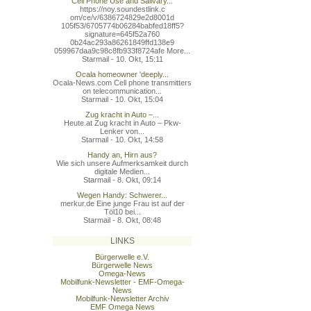
Cell Phone Use and Salivary...
https://noy.soundestlink.c
om/ce/v/6386724829e2d8001d
105f53/6705774b06284babfed
18ff5?
signature=645f52a760
0b24ac293a86261849ffd138e9
059967daa9c98c8fb933f8724a
fe More...
Starmail - 10. Okt, 15:11
Ocala homeowner 'deeply...
Ocala-News.com Cell phone transmitters
on telecommunication...
Starmail - 10. Okt, 15:04
Zug kracht in Auto –...
Heute.at Zug kracht in Auto – Pkw-
Lenker von...
Starmail - 10. Okt, 14:58
Handy an, Hirn aus?
Wie sich unsere Aufmerksamkeit durch
digitale Medien...
Starmail - 8. Okt, 09:14
Wegen Handy: Schwerer...
merkur.de Eine junge Frau ist auf der
Töl10 bei...
Starmail - 8. Okt, 08:48
LINKS
Bürgerwelle e.V.
Bürgerwelle News
Omega-News
Mobilfunk-Newsletter - EMF-Omega-
News
Mobilfunk-Newsletter Archiv
EMF Omega News