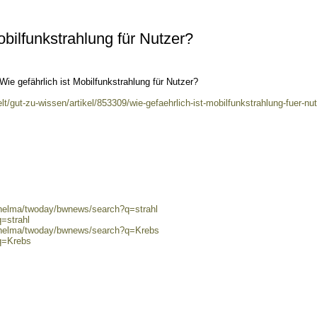
obilfunkstrahlung für Nutzer?
ie gefährlich ist Mobilfunkstrahlung für Nutzer?
t/gut-zu-wissen/artikel/853309/wie-gefaehrlich-ist-mobilfunkstrahlung-fuer-nu
/helma/twoday/bwnews/search?q=strahl
=strahl
0/helma/twoday/bwnews/search?q=Krebs
?q=Krebs