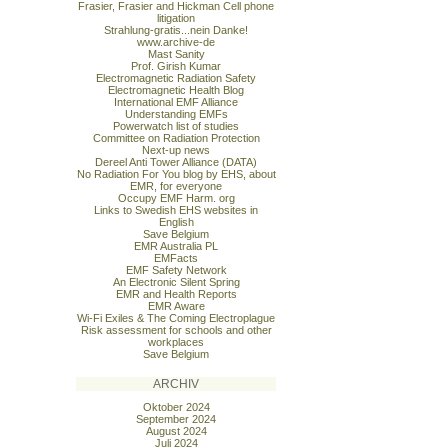
Frasier, Frasier and Hickman Cell phone
litigation
Strahlung-gratis...nein Danke!
www.archive-de
Mast Sanity
Prof. Girish Kumar
Electromagnetic Radiation Safety
Electromagnetic Health Blog
International EMF Alliance
Understanding EMFs
Powerwatch list of studies
Committee on Radiation Protection
Next-up news
Dereel Anti Tower Alliance (DATA)
No Radiation For You blog by EHS, about
EMR, for everyone
Occupy EMF Harm. org
Links to Swedish EHS websites in
English
Save Belgium
EMR Australia PL
EMFacts
EMF Safety Network
An Electronic Silent Spring
EMR and Health Reports
EMR Aware
Wi-Fi Exiles & The Coming Electroplague
Risk assessment for schools and other
workplaces
Save Belgium
ARCHIV
Oktober 2024
September 2024
August 2024
Juli 2024