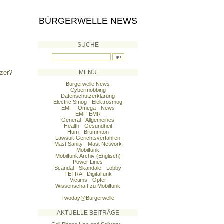
BÜRGERWELLE NEWS
SUCHE
tzer?
MENÜ
Bürgerwelle News
Cybermobbing
Datenschutzerklärung
Electric Smog - Elektrosmog
EMF - Omega - News
EMF-EMR
General - Allgemeines
Health - Gesundheit
Hum - Brummton
Lawsuit-Gerichtsverfahren
Mast Sanity - Mast Network
Mobilfunk
Mobilfunk Archiv (Englisch)
Power Lines
Scandal - Skandale - Lobby
TETRA - Digitalfunk
Victims - Opfer
Wissenschaft zu Mobilfunk
Twoday@Bürgerwelle
AKTUELLE BEITRÄGE