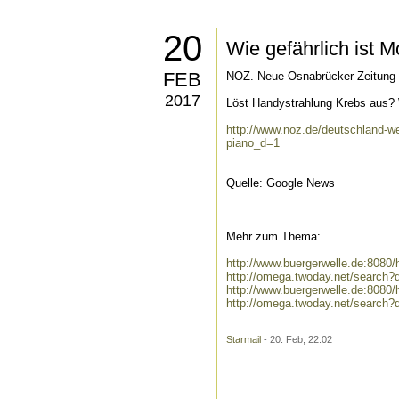
20
Wie gefährlich ist M
FEB
NOZ. Neue Osnabrücker Zeitung
2017
Löst Handystrahlung Krebs aus? W
http://www.noz.de/deutschland-wel
piano_d=1
Quelle: Google News
Mehr zum Thema:
http://www.buergerwelle.de:8080
http://omega.twoday.net/search?q
http://www.buergerwelle.de:808
http://omega.twoday.net/search
Starmail
- 20. Feb, 22:02