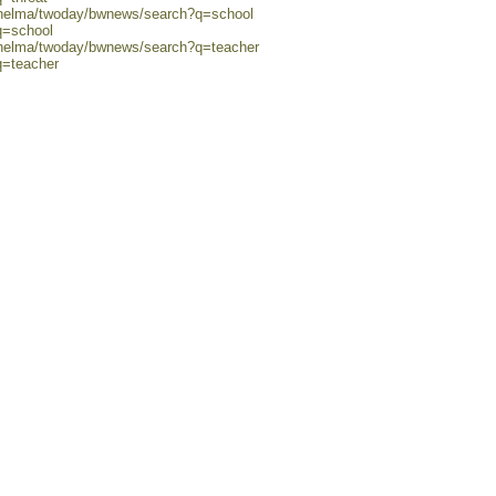
0/helma/twoday/bwnews/search?q=school
q=school
0/helma/twoday/bwnews/search?q=teacher
q=teacher