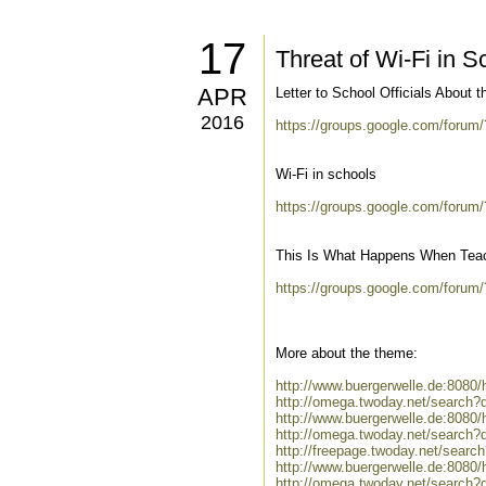
17
Threat of Wi-Fi in S
APR
Letter to School Officials About t
2016
https://groups.google.com/for
Wi-Fi in schools
https://groups.google.com/foru
This Is What Happens When Teach
https://groups.google.com/foru
More about the theme:
http://www.buergerwelle.de:808
http://omega.twoday.net/search?
http://www.buergerwelle.de:808
http://omega.twoday.net/search?
http://freepage.twoday.net/searc
http://www.buergerwelle.de:8080
http://omega.twoday.net/search?