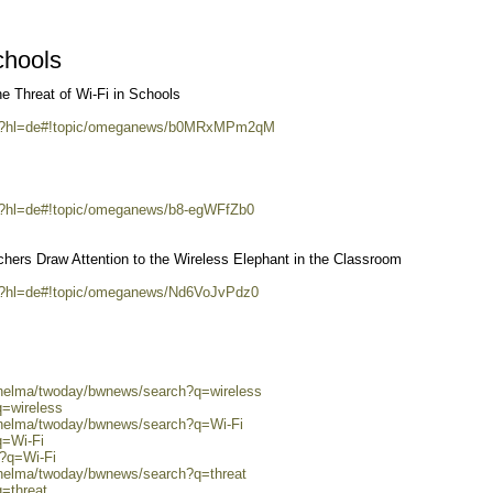
chools
he Threat of Wi-Fi in Schools
um/?hl=de#!topic/omeganews/b0MRxMPm2qM
m/?hl=de#!topic/omeganews/b8-egWFfZb0
ers Draw Attention to the Wireless Elephant in the Classroom
m/?hl=de#!topic/omeganews/Nd6VoJvPdz0
0/helma/twoday/bwnews/search?q=wireless
q=wireless
0/helma/twoday/bwnews/search?q=Wi-Fi
q=Wi-Fi
h?q=Wi-Fi
/helma/twoday/bwnews/search?q=threat
q=threat