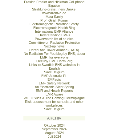
Frasier, Frasier and Hickman Cell phone
litigation
Strahlung-gratis...nein Danke!
www.archive-de
Mast Sanity
Prof. Girish Kumar
Electromagnetic Radiation Safety
Electromagnetic Health Blog
International EMF Alliance
Understanding EMFs
Powerwatch list of studies
Committee on Radiation Protection
Next-up news
Dereel Anti Tower Alliance (DATA)
No Radiation For You blog by EHS, about
EMR, for everyone
Occupy EMF Harm. org
Links to Swedish EHS websites in
English
Save Belgium
EMR Australia PL
EMFacts
EMF Safety Network
An Electronic Silent Spring
EMR and Health Reports
EMR Aware
Wi-Fi Exiles & The Coming Electroplague
Risk assessment for schools and other
workplaces
Save Belgium
ARCHIV
Oktober 2024
September 2024
August 2024
Juli 2024