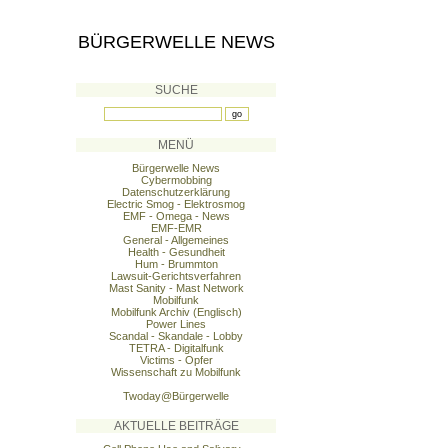
BÜRGERWELLE NEWS
SUCHE
MENÜ
Bürgerwelle News
Cybermobbing
Datenschutzerklärung
Electric Smog - Elektrosmog
EMF - Omega - News
EMF-EMR
General - Allgemeines
Health - Gesundheit
Hum - Brummton
Lawsuit-Gerichtsverfahren
Mast Sanity - Mast Network
Mobilfunk
Mobilfunk Archiv (Englisch)
Power Lines
Scandal - Skandale - Lobby
TETRA - Digitalfunk
Victims - Opfer
Wissenschaft zu Mobilfunk
Twoday@Bürgerwelle
AKTUELLE BEITRÄGE