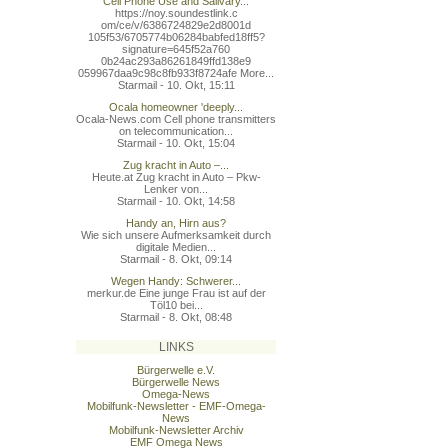
Cell Phone Use and Salivary...
https://noy.soundestlink.c
om/ce/v/6386724829e2d8001d
105f53/6705774b06284babfed
18ff5?
signature=645f52a760
0b24ac293a86261849ffd138e9
059967daa9c98c8fb933f8724a
fe More...
Starmail - 10. Okt, 15:11
Ocala homeowner 'deeply...
Ocala-News.com Cell phone transmitters
on telecommunication...
Starmail - 10. Okt, 15:04
Zug kracht in Auto –...
Heute.at Zug kracht in Auto – Pkw-
Lenker von...
Starmail - 10. Okt, 14:58
Handy an, Hirn aus?
Wie sich unsere Aufmerksamkeit durch
digitale Medien...
Starmail - 8. Okt, 09:14
Wegen Handy: Schwerer...
merkur.de Eine junge Frau ist auf der
Töl10 bei...
Starmail - 8. Okt, 08:48
LINKS
Bürgerwelle e.V.
Bürgerwelle News
Omega-News
Mobilfunk-Newsletter - EMF-Omega-
News
Mobilfunk-Newsletter Archiv
EMF Omega News