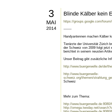
3
Blinde Kälber kein E
MAI
https://groups.google.com/forum
2014
--------
Handyantennen machen Kälber k
Tierärzte der Universität Zürich 
der Schweiz von 2009 folgt jetzt
berichtet in seinem neusten Artike
Unser Beitrag gibt zusätzliche I
http://www.buergerwelle.de/de/
http://www.buergerwelle-
schweiz.org/themen/strahlung_g
Schweiz
Mehr zum Thema:
http://www.buergerwelle.de:808
http://omega.twoday.net/search
http://www.buergerwelle.de:808