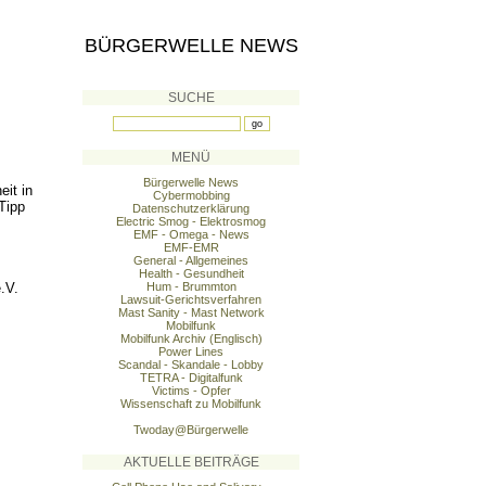
BÜRGERWELLE NEWS
SUCHE
MENÜ
Bürgerwelle News
eit in
Cybermobbing
Tipp
Datenschutzerklärung
Electric Smog - Elektrosmog
EMF - Omega - News
EMF-EMR
General - Allgemeines
Health - Gesundheit
.V.
Hum - Brummton
Lawsuit-Gerichtsverfahren
Mast Sanity - Mast Network
Mobilfunk
Mobilfunk Archiv (Englisch)
Power Lines
Scandal - Skandale - Lobby
TETRA - Digitalfunk
Victims - Opfer
Wissenschaft zu Mobilfunk
Twoday@Bürgerwelle
AKTUELLE BEITRÄGE