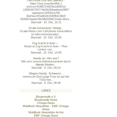
Cell Phone Use and Salivary...
https://noy.soundestlink.c
om/ce/v/6386724829e2d8001d
105f53/6705774b06284babfed
18ff5?
signature=645f52a760
0b24ac293a86261849ffd138e9
059967daa9c98c8fb933f8724a
fe More...
Starmail - 10. Okt, 15:11
Ocala homeowner 'deeply...
Ocala-News.com Cell phone transmitters
on telecommunication...
Starmail - 10. Okt, 15:04
Zug kracht in Auto –...
Heute.at Zug kracht in Auto – Pkw-
Lenker von...
Starmail - 10. Okt, 14:58
Handy an, Hirn aus?
Wie sich unsere Aufmerksamkeit durch
digitale Medien...
Starmail - 8. Okt, 09:14
Wegen Handy: Schwerer...
merkur.de Eine junge Frau ist auf der
Töl10 bei...
Starmail - 8. Okt, 08:48
LINKS
Bürgerwelle e.V.
Bürgerwelle News
Omega-News
Mobilfunk-Newsletter - EMF-Omega-
News
Mobilfunk-Newsletter Archiv
EMF Omega News