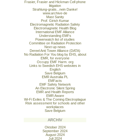
Frasier, Frasier and Hickman Cell phone
litigation
Strahlung-gratis...nein Danke!
www.archive-de
Mast Sanity
Prof. Girish Kumar
Electromagnetic Radiation Safety
Electromagnetic Health Blog
International EMF Alliance
Understanding EMFs
Powerwatch list of studies
Committee on Radiation Protection
Next-up news
Dereel Anti Tower Alliance (DATA)
No Radiation For You blog by EHS, about
EMR, for everyone
Occupy EMF Harm. org
Links to Swedish EHS websites in
English
Save Belgium
EMR Australia PL
EMFacts
EMF Safety Network
An Electronic Silent Spring
EMR and Health Reports
EMR Aware
Wi-Fi Exiles & The Coming Electroplague
Risk assessment for schools and other
workplaces
Save Belgium
ARCHIV
Oktober 2024
September 2024
August 2024
Juli 2024