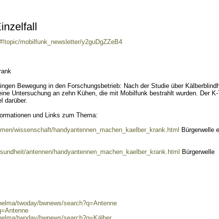
inzelfall
/#!topic/mobilfunk_newsletter/y2guDgZZeB4
rank
bringen Bewegung in den Forschungsbetrieb: Nach der Studie über Kälberblindh
 eine Untersuchung an zehn Kühen, die mit Mobilfunk bestrahlt wurden. Der K-
l darüber.
nformationen und Links zum Thema:
themen/wissenschaft/handyantennen_machen_kaelber_krank.html
Bürgerwelle e
esundheit/antennen/handyantennen_machen_kaelber_krank.html
Bürgerwelle
0/helma/twoday/bwnews/search?q=Antenne
?q=Antenne
0/helma/twoday/bwnews/search?q=Kälber