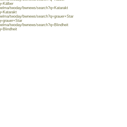
q=Kälber
0/helma/twoday/bwnews/search?q=Katarakt
q=Katarakt
0/helma/twoday/bwnews/search?q=grauer+Star
q=grauer+Star
/helma/twoday/bwnews/search?q=Blindheit
=Blindheit