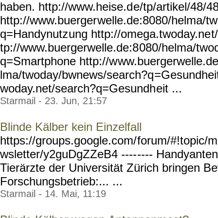
haben. http://www.heise.d
e/tp/artikel/48/
http://www.buerger
welle.de:8080/helma/t
q=Handynutz
ung http://omega.twoday.ne
t
tp://www.buergerwelle.de:8
080/helma/two
q=Smartphone http://w
ww.buergerwelle.d
lma/twoday/bwnews/search?q
=Gesundheit
woday.net/search?q=Gesundh
eit ...
Starmail - 23. Jun, 21:57
Blinde Kälber kein Einzelfall
https://groups.google.com/
forum/#!topic/m
wsletter/y2guDgZZeB4 ----
---- Handyante
Tierärzte der Universität Zürich bringen 
Forschungsbetrieb:... ...
Starmail - 14. Mai, 11:19