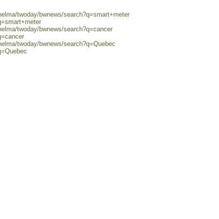
0/helma/twoday/bwnews/search?q=smart+meter
?q=smart+meter
0/helma/twoday/bwnews/search?q=cancer
q=cancer
0/helma/twoday/bwnews/search?q=Quebec
?q=Quebec