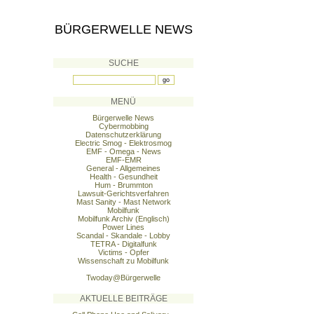
BÜRGERWELLE NEWS
SUCHE
MENÜ
Bürgerwelle News
Cybermobbing
Datenschutzerklärung
Electric Smog - Elektrosmog
EMF - Omega - News
EMF-EMR
General - Allgemeines
Health - Gesundheit
Hum - Brummton
Lawsuit-Gerichtsverfahren
Mast Sanity - Mast Network
Mobilfunk
Mobilfunk Archiv (Englisch)
Power Lines
Scandal - Skandale - Lobby
TETRA - Digitalfunk
Victims - Opfer
Wissenschaft zu Mobilfunk
Twoday@Bürgerwelle
AKTUELLE BEITRÄGE