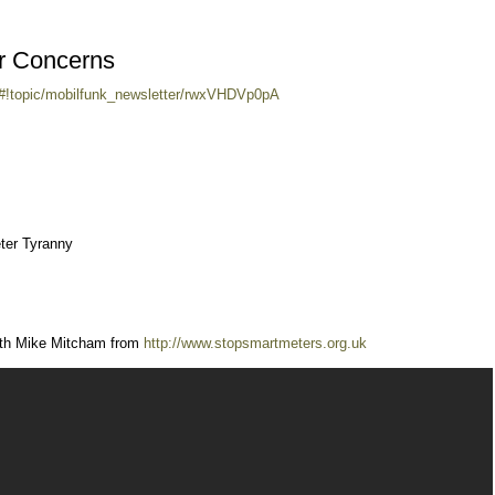
r Concerns
/#!topic/mobilfunk_newsletter/rwxVHDVp0pA
ter Tyranny
ith Mike Mitcham from
http://www.stopsmartmeters.org.uk