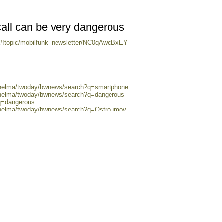
all can be very dangerous
m/#!topic/mobilfunk_newsletter/NC0qAwcBxEY
0/helma/twoday/bwnews/search?q=smartphone
0/helma/twoday/bwnews/search?q=dangerous
?q=dangerous
0/helma/twoday/bwnews/search?q=Ostroumov