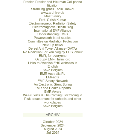
Frasier, Frasier and Hickman Cell phone
litigation
Strahlung-gratis...nein Danke!
www.archive-de
Mast Sanity
Prof. Girish Kumar
Electromagnetic Radiation Safety
Electromagnetic Health Blog
International EMF Alliance
Understanding EMFs
Powerwatch list of studies
Committee on Radiation Protection
Next-up news
Dereel Anti Tower Alliance (DATA)
No Radiation For You blog by EHS, about
EMR, for everyone
Occupy EMF Harm. org
Links to Swedish EHS websites in
English
Save Belgium
EMR Australia PL
EMFacts
EMF Safety Network
An Electronic Silent Spring
EMR and Health Reports
EMR Aware
Wi-Fi Exiles & The Coming Electroplague
Risk assessment for schools and other
workplaces
Save Belgium
ARCHIV
Oktober 2024
September 2024
August 2024
Juli 2024