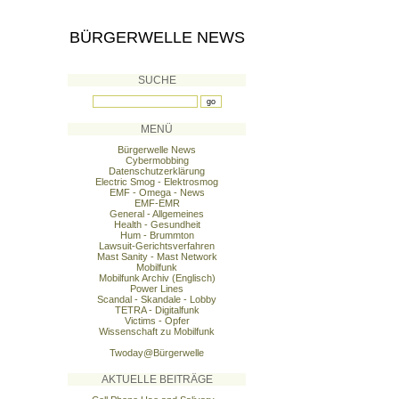
BÜRGERWELLE NEWS
SUCHE
MENÜ
Bürgerwelle News
Cybermobbing
Datenschutzerklärung
Electric Smog - Elektrosmog
EMF - Omega - News
EMF-EMR
General - Allgemeines
Health - Gesundheit
Hum - Brummton
Lawsuit-Gerichtsverfahren
Mast Sanity - Mast Network
Mobilfunk
Mobilfunk Archiv (Englisch)
Power Lines
Scandal - Skandale - Lobby
TETRA - Digitalfunk
Victims - Opfer
Wissenschaft zu Mobilfunk
Twoday@Bürgerwelle
AKTUELLE BEITRÄGE