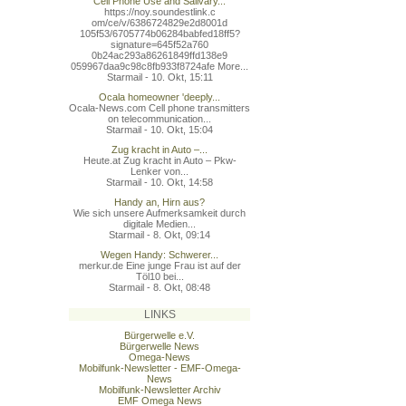
Cell Phone Use and Salivary...
https://noy.soundestlink.c
om/ce/v/6386724829e2d8001d
105f53/6705774b06284babfed
18ff5?
signature=645f52a760
0b24ac293a86261849ffd138e9
059967daa9c98c8fb933f8724a
fe More...
Starmail - 10. Okt, 15:11
Ocala homeowner 'deeply...
Ocala-News.com Cell phone transmitters
on telecommunication...
Starmail - 10. Okt, 15:04
Zug kracht in Auto –...
Heute.at Zug kracht in Auto – Pkw-
Lenker von...
Starmail - 10. Okt, 14:58
Handy an, Hirn aus?
Wie sich unsere Aufmerksamkeit durch
digitale Medien...
Starmail - 8. Okt, 09:14
Wegen Handy: Schwerer...
merkur.de Eine junge Frau ist auf der
Töl10 bei...
Starmail - 8. Okt, 08:48
LINKS
Bürgerwelle e.V.
Bürgerwelle News
Omega-News
Mobilfunk-Newsletter - EMF-Omega-
News
Mobilfunk-Newsletter Archiv
EMF Omega News