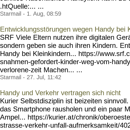
.htQuelle:... ...
Starmail - 1. Aug, 08:59
Entwicklungsstörungen wegen Handy bei K
SRF Viele Eltern nutzen ihre digitalen Gerä
sondern geben sie auch ihren Kindern. E
Handy bei Kleinkindern... https://w
ww.srf.
snahmen-gefordert-kinder-w
eg-vom-handy-
verlorene-zeit Mac
hen... ...
Starmail - 27. Jul, 11:42
Handy und Verkehr vertragen sich nicht
Kurier Selbstdisziplin ist beizeiten sinnvol
das Smartphone rausholen und ein paar Mai
Ampel... https://kurier.a
t/chronik/oberoeste
strasse-v
erkehr-unfall-aufmerksamke
it/40