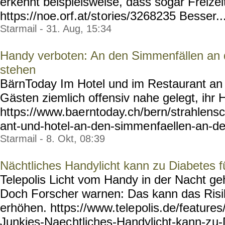
erkennt beispielsweise, dass sogar Freizei
https://noe.orf.at/st
ories/3268235 Besser...
Starmail - 31. Aug, 15:34
Handy verboten: An den Simmenfällen an d
stehen
BärnToday Im Hotel und im Restaurant an
Gästen ziemlich offensiv nahe gelegt, ihr 
https://www.bae
rntoday.ch/bern/strahlensc
ant-und-hotel-an-den-simme
nfaellen-an-d
Starmail - 8. Okt, 08:39
Nächtliches Handylicht kann zu Diabetes 
Telepolis Licht vom Handy in der Nacht gehö
Doch Forscher warnen: Das kann das Risik
erhöhen. https://www.tele
polis.de/feature
Junkies-Naec
htliches-Handylicht-kann-z
u-