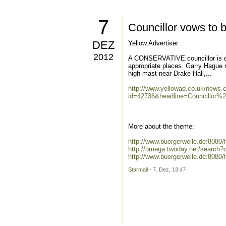
7
Councillor vows to 
DEZ
Yellow Advertiser
2012
A CONSERVATIVE councillor is det
appropriate places. Garry Hague 
high mast near Drake Hall,...
http://www.yellowad.co.uk/news.
id=42736&headline=Councillo
More about the theme:
http://www.buergerwelle.de:808
http://omega.twoday.net/search
http://www.buergerwelle.de:808
Starmail
- 7. Dez, 13:47