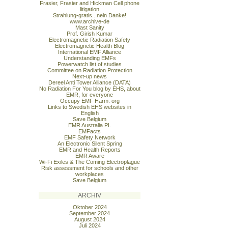
Frasier, Frasier and Hickman Cell phone
litigation
Strahlung-gratis...nein Danke!
www.archive-de
Mast Sanity
Prof. Girish Kumar
Electromagnetic Radiation Safety
Electromagnetic Health Blog
International EMF Alliance
Understanding EMFs
Powerwatch list of studies
Committee on Radiation Protection
Next-up news
Dereel Anti Tower Alliance (DATA)
No Radiation For You blog by EHS, about
EMR, for everyone
Occupy EMF Harm. org
Links to Swedish EHS websites in
English
Save Belgium
EMR Australia PL
EMFacts
EMF Safety Network
An Electronic Silent Spring
EMR and Health Reports
EMR Aware
Wi-Fi Exiles & The Coming Electroplague
Risk assessment for schools and other
workplaces
Save Belgium
ARCHIV
Oktober 2024
September 2024
August 2024
Juli 2024