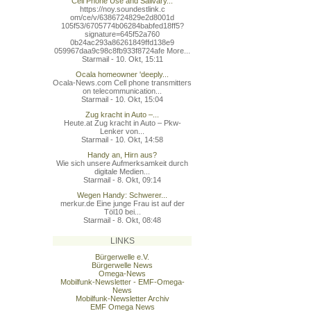
Cell Phone Use and Salivary...
https://noy.soundestlink.c
om/ce/v/6386724829e2d8001d
105f53/6705774b06284babfed
18ff5?
signature=645f52a760
0b24ac293a86261849ffd138e9
059967daa9c98c8fb933f8724a
fe More...
Starmail - 10. Okt, 15:11
Ocala homeowner 'deeply...
Ocala-News.com Cell phone transmitters
on telecommunication...
Starmail - 10. Okt, 15:04
Zug kracht in Auto –...
Heute.at Zug kracht in Auto – Pkw-
Lenker von...
Starmail - 10. Okt, 14:58
Handy an, Hirn aus?
Wie sich unsere Aufmerksamkeit durch
digitale Medien...
Starmail - 8. Okt, 09:14
Wegen Handy: Schwerer...
merkur.de Eine junge Frau ist auf der
Töl10 bei...
Starmail - 8. Okt, 08:48
LINKS
Bürgerwelle e.V.
Bürgerwelle News
Omega-News
Mobilfunk-Newsletter - EMF-Omega-
News
Mobilfunk-Newsletter Archiv
EMF Omega News