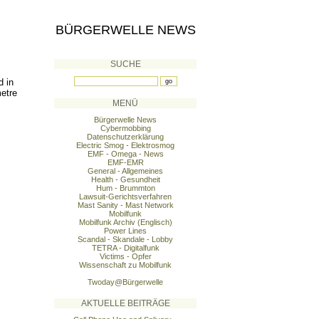
BÜRGERWELLE NEWS
SUCHE
d in
metre
MENÜ
Bürgerwelle News
Cybermobbing
Datenschutzerklärung
Electric Smog - Elektrosmog
EMF - Omega - News
EMF-EMR
General - Allgemeines
Health - Gesundheit
Hum - Brummton
Lawsuit-Gerichtsverfahren
Mast Sanity - Mast Network
Mobilfunk
Mobilfunk Archiv (Englisch)
Power Lines
Scandal - Skandale - Lobby
TETRA - Digitalfunk
Victims - Opfer
Wissenschaft zu Mobilfunk
Twoday@Bürgerwelle
AKTUELLE BEITRÄGE