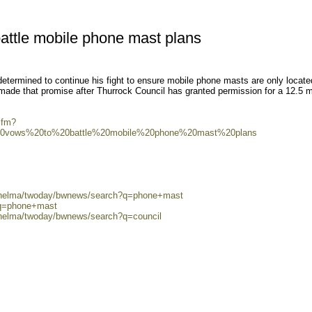
battle mobile phone mast plans
ermined to continue his fight to ensure mobile phone masts are only locate
made that promise after Thurrock Council has granted permission for a 12.5 
cfm?
r%20vows%20to%20battle%20mobile%20phone%20mast%20plans
0/helma/twoday/bwnews/search?q=phone+mast
?q=phone+mast
0/helma/twoday/bwnews/search?q=council