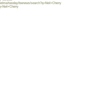
0/helma/twoday/bwnews/search?q=Neil+Cherry
q=Neil+Cherry