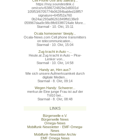
Cell Phone Use and Salivary...
https://noy.soundestlink.c
om/ce/v/6386724829e2d8001d
105f53/6705774b06284babfed
18ff5?
signature=645f52a760
0b24ac293a86261849ffd138e9
059967daa9c98c8fb933f8724a
fe More...
Starmail - 10. Okt, 15:11
Ocala homeowner 'deeply...
Ocala-News.com Cell phone transmitters
on telecommunication...
Starmail - 10. Okt, 15:04
Zug kracht in Auto –...
Heute.at Zug kracht in Auto – Pkw-
Lenker von...
Starmail - 10. Okt, 14:58
Handy an, Hirn aus?
Wie sich unsere Aufmerksamkeit durch
digitale Medien...
Starmail - 8. Okt, 09:14
Wegen Handy: Schwerer...
merkur.de Eine junge Frau ist auf der
Töl10 bei...
Starmail - 8. Okt, 08:48
LINKS
Bürgerwelle e.V.
Bürgerwelle News
Omega-News
Mobilfunk-Newsletter - EMF-Omega-
News
Mobilfunk-Newsletter Archiv
EMF Omega News