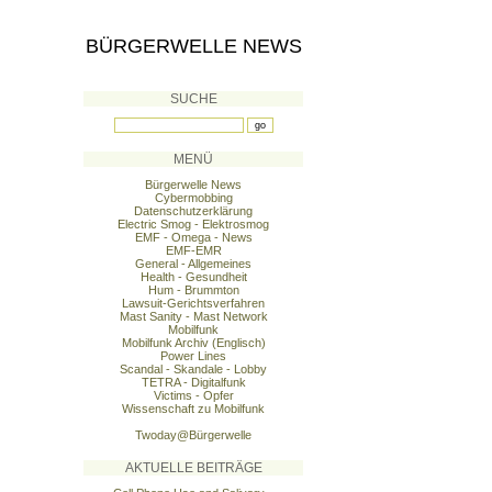
BÜRGERWELLE NEWS
SUCHE
MENÜ
Bürgerwelle News
Cybermobbing
Datenschutzerklärung
Electric Smog - Elektrosmog
EMF - Omega - News
EMF-EMR
General - Allgemeines
Health - Gesundheit
Hum - Brummton
Lawsuit-Gerichtsverfahren
Mast Sanity - Mast Network
Mobilfunk
Mobilfunk Archiv (Englisch)
Power Lines
Scandal - Skandale - Lobby
TETRA - Digitalfunk
Victims - Opfer
Wissenschaft zu Mobilfunk
Twoday@Bürgerwelle
AKTUELLE BEITRÄGE