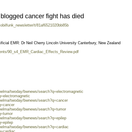
 blogged cancer fight has died
mobilfunk_newsletter/t/81af6521020bb85b
tificial EMR: Dr Neil Cherry Lincoln University Canterbury, New Zealand
ments/90_s4_EMR_Cardiac_Effects_Review.pdf
0/helma/twoday/bwnews/search?q=electromagnetic
q=electromagnetic
0/helma/twoday/bwnews/search?q=cancer
q=cancer
0/helma/twoday/bwnews/search?q=tumor
q=tumor
/helma/twoday/bwnews/search?q=epilep
q=epilep
0/helma/twoday/bwnews/search?q=cardiac
q=cardiac