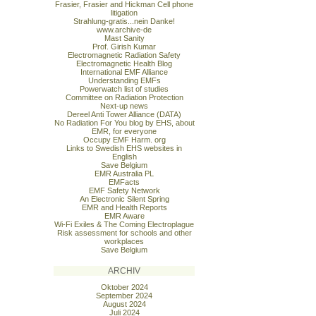
Frasier, Frasier and Hickman Cell phone
litigation
Strahlung-gratis...nein Danke!
www.archive-de
Mast Sanity
Prof. Girish Kumar
Electromagnetic Radiation Safety
Electromagnetic Health Blog
International EMF Alliance
Understanding EMFs
Powerwatch list of studies
Committee on Radiation Protection
Next-up news
Dereel Anti Tower Alliance (DATA)
No Radiation For You blog by EHS, about
EMR, for everyone
Occupy EMF Harm. org
Links to Swedish EHS websites in
English
Save Belgium
EMR Australia PL
EMFacts
EMF Safety Network
An Electronic Silent Spring
EMR and Health Reports
EMR Aware
Wi-Fi Exiles & The Coming Electroplague
Risk assessment for schools and other
workplaces
Save Belgium
ARCHIV
Oktober 2024
September 2024
August 2024
Juli 2024