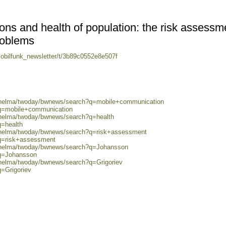
ns and health of population: the risk assessm
problems
mobilfunk_newsletter/t/3b89c0552e8e507f
0/helma/twoday/bwnews/search?q=mobile+communication
?q=mobile+communication
0/helma/twoday/bwnews/search?q=health
q=health
0/helma/twoday/bwnews/search?q=risk+assessment
?q=risk+assessment
0/helma/twoday/bwnews/search?q=Johansson
?q=Johansson
/helma/twoday/bwnews/search?q=Grigoriev
q=Grigoriev