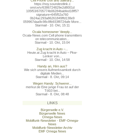
Cell Phone Use and Salivary...
https://noy.soundestlink.c
om/ce/v/6386724829e2d8001d
105f53/6705774b06284babfed
18ff5?
signature=645f52a760
0b24ac293a86261849ffd138e9
059967daa9c98c8fb933f8724a
fe More...
Starmail - 10. Okt, 15:11
Ocala homeowner 'deeply...
Ocala-News.com Cell phone transmitters
on telecommunication...
Starmail - 10. Okt, 15:04
Zug kracht in Auto –...
Heute.at Zug kracht in Auto – Pkw-
Lenker von...
Starmail - 10. Okt, 14:58
Handy an, Hirn aus?
Wie sich unsere Aufmerksamkeit durch
digitale Medien...
Starmail - 8. Okt, 09:14
Wegen Handy: Schwerer...
merkur.de Eine junge Frau ist auf der
Töl10 bei...
Starmail - 8. Okt, 08:48
LINKS
Bürgerwelle e.V.
Bürgerwelle News
Omega-News
Mobilfunk-Newsletter - EMF-Omega-
News
Mobilfunk-Newsletter Archiv
EMF Omega News