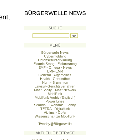
BÜRGERWELLE NEWS
ent,
SUCHE
MENÜ
Bürgerwelle News
Cybermobbing
Datenschutzerklärung
Electric Smog - Elektrosmog
EMF - Omega - News
EMF-EMR
General - Allgemeines
Health - Gesundheit
Hum - Brummton
Lawsuit-Gerichtsverfahren
Mast Sanity - Mast Network
Mobilfunk
Mobilfunk Archiv (Englisch)
Power Lines
Scandal - Skandale - Lobby
TETRA - Digitalfunk
Victims - Opfer
Wissenschaft zu Mobilfunk
Twoday@Bürgerwelle
AKTUELLE BEITRÄGE