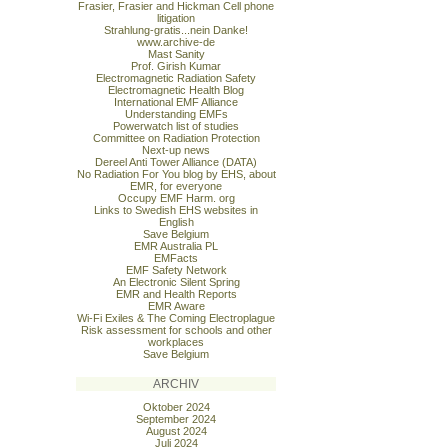
Frasier, Frasier and Hickman Cell phone
litigation
Strahlung-gratis...nein Danke!
www.archive-de
Mast Sanity
Prof. Girish Kumar
Electromagnetic Radiation Safety
Electromagnetic Health Blog
International EMF Alliance
Understanding EMFs
Powerwatch list of studies
Committee on Radiation Protection
Next-up news
Dereel Anti Tower Alliance (DATA)
No Radiation For You blog by EHS, about
EMR, for everyone
Occupy EMF Harm. org
Links to Swedish EHS websites in
English
Save Belgium
EMR Australia PL
EMFacts
EMF Safety Network
An Electronic Silent Spring
EMR and Health Reports
EMR Aware
Wi-Fi Exiles & The Coming Electroplague
Risk assessment for schools and other
workplaces
Save Belgium
ARCHIV
Oktober 2024
September 2024
August 2024
Juli 2024