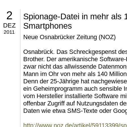
2
Spionage-Datei in mehr als 
Smartphones
DEZ
2011
Neue Osnabrücker Zeitung (NOZ)
Osnabrück. Das Schreckgespenst des d
Brother. Der amerikanische Software-
zwar nicht das allwissende Datenmons
Mann im Ohr von mehr als 140 Millio
Denn der 25-Jährige hat nachgewiese
ein Geheimprogramm auch sensible In
vom Hersteller installierte Software 
offenbar Zugriff auf Nutzungsdaten de
Daten wie etwa SMS-Texte oder Goog
http://www.noz.de/artikel/59113399/sp