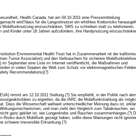
sundheit, Health Canada, hat am 04.10.2011 eine Pressemitteilung
 gemacht wird?dass für die Langzeitnutzer ein erhöhtes Krebsrisiko herausge
 Mobilfunknutzung einzuschränken, SMS zu schreiben statt zu telefonieren, 
n und Kinder unter 18 Jahren aufzufordern, ihre Handynutzung einzuschränke
stitution Environmental Health Trust hat in Zusammenarbeit nit der kaliforni
Brain Tumor Association) und den Verbrauchern für sicherere Mobilfunktelefon
 im September eine Liste im Internet veröffentlicht, die Maßnahmen und
rden in vielen Staaten der Welt zum Schutz vor elektromagnetischen Felder
Safety Recommendations)(?)
UA) nimmt am 12.10.2011 Stellung.(?) Sie empfiehlt, in der Politik nach de
rsorgeaktivitäten zu ergreifen, da die IARC die Mobilfunkstrahlung als mögli
hat. Dass die Wissenschaft weltweit unterschiedlicher Meinung dazu ist, erklä
 Wirkungsmechanismen, und man zieht den Vergleich zum Tabakrauchen, wo 
nicht ganz geklärt ist, wie Lungenkrebs und Rauchen zusammenhängen.(?) 
n Risiko durch Mobilfunk gezeigt haben, sollte diese Warnungen nicht ignorie
ne schwere irreversible Erkrankung.(?)
annien