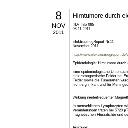
8
Hirntumore durch el
NOV
HLV Info 085
08.11.2011
2011
ElektrosmogReport Nr.11
November 2011
http://www.elektrosmogreport.de/
Epidemiologie: Hirntumore durch 
Eine epidemiologische Untersuchu
elektromagnetische Felder bei Er
Felder sowie die Tumorarten wurd
nicht-signifikant und für Meningeo
Wirkung niederfrequenter Magnetf
In menschlichen Lymphozyten wir
Veränderungen traten bei 5?20 
magnetischen Flussdichte und der
Auszüge: