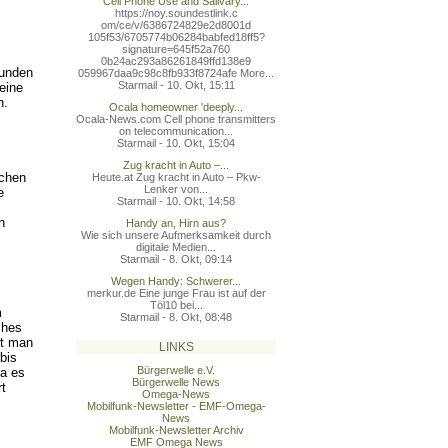
Cell Phone Use and Salivary...
https://noy.soundestlink.c
om/ce/v/6386724829e2d8001d
105f53/6705774b06284babfed
18ff5?
signature=645f52a760
0b24ac293a86261849ffd138e9
funden
059967daa9c98c8fb933f8724a
fe More...
Starmail - 10. Okt, 15:11
eine
n.
Ocala homeowner 'deeply...
Ocala-News.com Cell phone transmitters
on telecommunication...
Starmail - 10. Okt, 15:04
Zug kracht in Auto –...
schen
Heute.at Zug kracht in Auto – Pkw-
Lenker von...
e
Starmail - 10. Okt, 14:58
n
Handy an, Hirn aus?
Wie sich unsere Aufmerksamkeit durch
digitale Medien...
Starmail - 8. Okt, 09:14
Wegen Handy: Schwerer...
merkur.de Eine junge Frau ist auf der
Töl10 bei...
m
Starmail - 8. Okt, 08:48
ches
rt man
LINKS
bis
Bürgerwelle e.V.
Da es
Bürgerwelle News
rt
Omega-News
Mobilfunk-Newsletter - EMF-Omega-
News
Mobilfunk-Newsletter Archiv
EMF Omega News