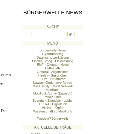
BÜRGERWELLE NEWS
SUCHE
MENÜ
Bürgerwelle News
Cybermobbing
Datenschutzerklärung
Electric Smog - Elektrosmog
EMF - Omega - News
EMF-EMR
General - Allgemeines
 durch
Health - Gesundheit
Hum - Brummton
Lawsuit-Gerichtsverfahren
en
Mast Sanity - Mast Network
Mobilfunk
Mobilfunk Archiv (Englisch)
Power Lines
Scandal - Skandale - Lobby
TETRA - Digitalfunk
Victims - Opfer
 Die
Wissenschaft zu Mobilfunk
Twoday@Bürgerwelle
AKTUELLE BEITRÄGE