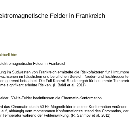
ektromagnetische Felder in Frankreich
aktuell.htm
elektromagnetische Felder in Frankreich
ng im Südwesten von Frankreich ermittelte die Risikofaktoren für Hirntumore
wachsenen im häuslichen und beruflichen Bereich. Nieder- und hochfrequente
en getrennt betrachtet. Die Fall-Kontroll-Studie ergab für bestimmte Tumorart
me signifikant erhöhte Risiken. (I. Baldi et al. 2011)
elder: 50-Hz-Felder beeinflussen die Chromatin-Konformation
d das Chromatin durch 50-Hz-Magnetfelder in seiner Konformation verändert.
µT auf, abhängig vom momentanen Konformationszustand des Chromatins, der
 Temperatur während der Feldeinwirkung. (R. Sarimov et al. 2011)