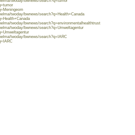
0/helma/twoday/bwnews/search?q=tumor
q=tumor
?q=Meningeom
0/helma/twoday/bwnews/search?q=Health+Canada
?q=Health+Canada
/helma/twoday/bwnews/search?q=environmentalhealthtrust
0/helma/twoday/bwnews/search?q=Umweltagentur
?q=Umweltagentur
0/helma/twoday/bwnews/search?q=IARC
?q=IARC