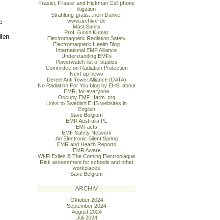
Frasier, Frasier and Hickman Cell phone
litigation
Strahlung-gratis...nein Danke!
www.archive-de
c
Mast Sanity
Prof. Girish Kumar
llen
Electromagnetic Radiation Safety
Electromagnetic Health Blog
International EMF Alliance
Understanding EMFs
Powerwatch list of studies
Committee on Radiation Protection
Next-up news
Dereel Anti Tower Alliance (DATA)
No Radiation For You blog by EHS, about
EMR, for everyone
Occupy EMF Harm. org
Links to Swedish EHS websites in
English
Save Belgium
EMR Australia PL
EMFacts
EMF Safety Network
An Electronic Silent Spring
EMR and Health Reports
EMR Aware
Wi-Fi Exiles & The Coming Electroplague
Risk assessment for schools and other
workplaces
Save Belgium
ARCHIV
Oktober 2024
September 2024
August 2024
Juli 2024