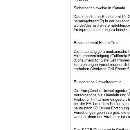
Sicherheitshinweise in Kanada
Das kanadische Bundesamt für Ge
herausgebracht(?) in der bekannt
wurde?deshalb wird empfohlen,die
Freisprecheinrichtung zu benutze
Environmental Health Trust
Die unabhängige amerikanische In
Hirntumorvereinigung (California 
(Consumers for Safe Cell Phones)
Empfehlungen verschiedener Behö
enthalten (Worlwide Cell Phone 
Europäische Umweltagentur
Die Europäische Umweltagentur (E
Vorsorgeprinzip zu handeln und Vo
Risiko für Hirntumore eingestuft 
bei der EAU mit dem Fehlen von
heute nach 60 Jahren Forschung 
Forschungsergebnisse gibt, die ei
werden, denn der Hirntumor ist ei
Das SAGE-Gutachten in Großbrit