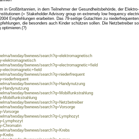
 in Großbritannien, in dem Teilnehmer der Gesundheitsbehörde, der Elektro-
nstitutionen (= Stakeholder Advisory group on extremely low frequency electri
2004 Empfehlungen erarbeiten. Das 79-seitige Gutachten zu niederfrequenten
mpfehlungen, die besonders auch Kinder schützen sollen. Die Netzbetreiber so
 optimieren.(?)
0/helma/twoday/bwnews/search?q=elektromagnetisch
q=elektromagnetisch
/helma/twoday/bwnews/search?q=electromagnetic+field
q=electromagnetic+field
/helma/twoday/bwnews/search?q=niederfrequent
q=niederfrequent
0/helma/twoday/bwnews/search?q=Handynutzung
?q=Handynutzung
/helma/twoday/bwnews/search?q=Mobilfunkstrahlung
q=Mobilfunkstrahlung
/helma/twoday/bwnews/search?q=Netzbetreiber
0/helma/twoday/bwnews/search?q=Vorsorge
q=Vorsorge
0/helma/twoday/bwnews/search?q=Lymphozyt
?q=Lymphozyt
?q=Chromatin
0/helma/twoday/bwnews/search?q=Krebs
?q=Krebs