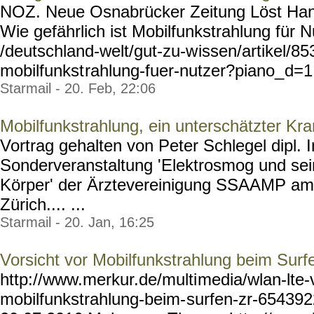
NOZ. Neue Osnabrücker Zeitung Löst Han
Wie gefährlich ist Mobilfunkstrahlung für 
/deutschland-welt/gut-zu-w
issen/artikel/8
mobilfunkst
rahlung-fuer-nutzer?piano_
d=1 
Starmail - 20. Feb, 22:06
Mobilfunkstrahlung, ein unterschätzter Kra
Vortrag gehalten von Peter Schlegel dipl. 
Sonderveranstaltung 'Elektrosmog und se
Körper' der Ärztevereinigung SSAAMP am 
Zürich.... ...
Starmail - 20. Jan, 16:25
Vorsicht vor Mobilfunkstrahlung beim Surf
http://www.merkur.de/multi
media/wlan-lte-
mobilfunkstrahlung-beim-
surfen-zr-654392