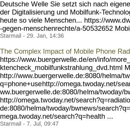
Deutsche Welle Sie setzt sich nach eigen
der Digitalisierung und Mobilfunk-Technol
heute so viele Menschen... https://www.d
w
-gegen-menschenrechte/a-50
532652 Mobil
Starmail - 29. Jan, 14:36
The Complex Impact of Mobile Phone Radi
https://www.buergerwelle.d
e/en/info/more_
ktencheck_mobilfunkstrahlu
ng_dvd.html M
http://www.buerger
welle.de:8080/helma/t
q=phone+use
http://omega.twoday.net/s
ea
ww.buergerwelle.de:8080/he
lma/twoday/b
http://omega.tw
oday.net/search?q=radiati
de:8080/helma/twoday/bwnew
s/search?q=h
mega.twoday.net/search?q=h
ealth ...
Starmail - 7. Jul, 09:47