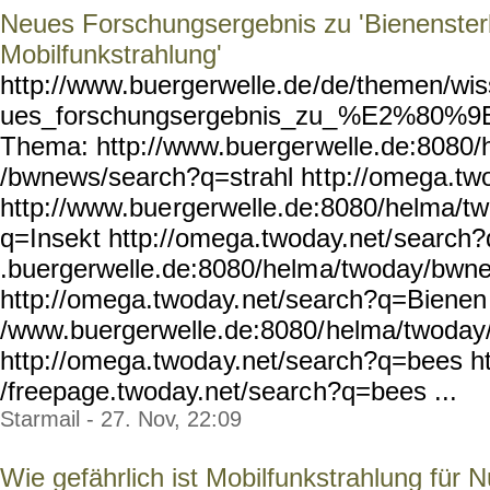
Neues Forschungsergebnis zu 'Bienenste
Mobilfunkstrahlung'
http://www.buergerwelle.de
/de/themen/wis
ues_forschungsergebnis_zu_
%E2%80%9Eb
Thema: http://www.buerger
welle.de:8080
/bwnews/search?q=strahl ht
tp://omega.tw
http://www.bue
rgerwelle.de:8080/helma/tw
q=Insek
t http://omega.twoday.net/
search?
.buergerwelle.de:8080/helm
a/twoday/bwn
http://omega.twoday.
net/search?q=Bienen 
/www.buergerwelle.de:8080/
helma/twoday
http://omega.twoda
y.net/search?q=bees ht
/freepage.twoday.net/searc
h?q=bees ...
Starmail - 27. Nov, 22:09
Wie gefährlich ist Mobilfunkstrahlung für 