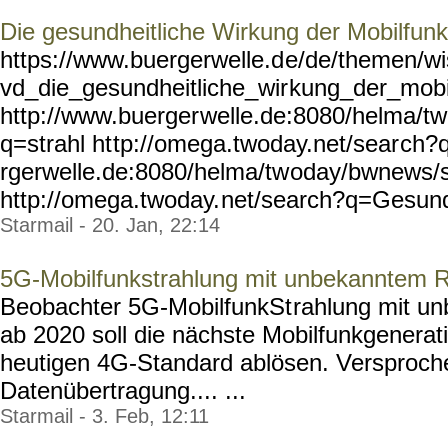
Die gesundheitliche Wirkung der Mobilfunk
https://www.buergerwelle.d
e/de/themen/wi
vd_die_gesundheitliche_wir
kung_der_mobi
http://www.buerger
welle.de:8080/helma/t
q=strahl ht
tp://omega.twoday.net/sear
ch?q
rgerwelle.de:8080/helma/tw
oday/bwnews/
http://omega.twoday.
net/search?q=Gesund
Starmail - 20. Jan, 22:14
5G-Mobilfunkstrahlung mit unbekanntem R
Beobachter 5G-MobilfunkSt
rahlung mit u
ab 2020 soll die nächste Mobilfunkgenerat
heutigen 4G-Standard ablösen. Versproche
Datenübertragung.... ...
Starmail - 3. Feb, 12:11