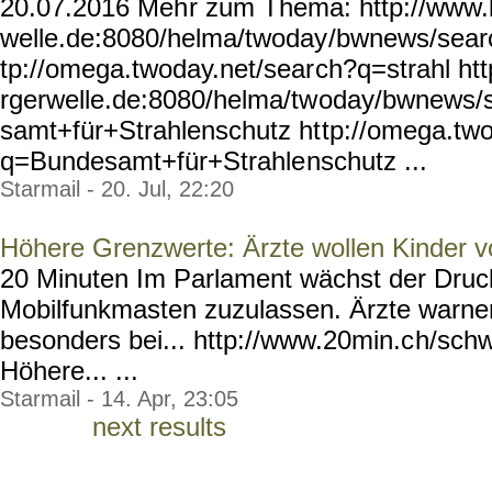
20.07.2016 Meh
r zum Thema: http://www.
welle.de:8080/helma/twoday
/bwnews/searc
tp://omega.twoday.net/sear
ch?q=strahl ht
rgerwelle.de:8080/helma/tw
oday/bwnews/
samt+für+Strahlenschutz ht
tp://omega.two
q=Bundesamt+für+Strahle
nschutz ...
Starmail - 20. Jul, 22:20
Höhere Grenzwerte: Ärzte wollen Kinder v
20 Minuten Im Parlament wächst der Druck
Mobilfunkmasten zuzulassen. Ärzte warne
besonders bei... http://www.20min.c
h/schw
Höhere... ...
Starmail - 14. Apr, 23:05
next results