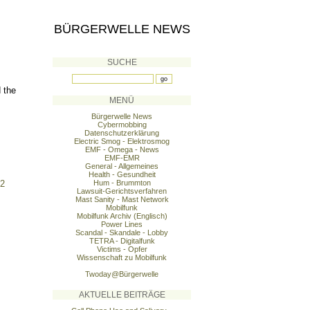
BÜRGERWELLE NEWS
SUCHE
 the
MENÜ
Bürgerwelle News
Cybermobbing
Datenschutzerklärung
Electric Smog - Elektrosmog
EMF - Omega - News
EMF-EMR
General - Allgemeines
Health - Gesundheit
52
Hum - Brummton
Lawsuit-Gerichtsverfahren
Mast Sanity - Mast Network
Mobilfunk
Mobilfunk Archiv (Englisch)
Power Lines
Scandal - Skandale - Lobby
TETRA - Digitalfunk
Victims - Opfer
Wissenschaft zu Mobilfunk
Twoday@Bürgerwelle
AKTUELLE BEITRÄGE