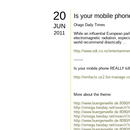
20
Is your mobile phone
JUN
Otago Daily Times
2011
While an influential European pa
electromagnetic radiation, especi
world recommend drastically ...
http://www.odt.co.nz/entertainmen
--------
Is your mobile phone REALLY kill
http://emfacts.us2.list-manage
More about the theme:
http://www.buergerwelle.de:8080
http://omega.twoday.net/search?
http://www.buergerwelle.de:808
http://omega.twoday.net/search
http://www.buergerwelle.de:8080
http://omega.twoday.net/search?
http://www.buergerwelle.de:808