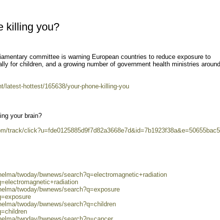
 killing you?
rliamentary committee is warning European countries to reduce exposure to
ally for children, and a growing number of government health ministries around
t/latest-hottest/165638/your-phone-killing-you
ing your brain?
.com/track/click?u=fde0125885d9f7d82a3668e7d&id=7b1923f38a&e=50655bac
/helma/twoday/bwnews/search?q=electromagnetic+radiation
q=electromagnetic+radiation
0/helma/twoday/bwnews/search?q=exposure
?q=exposure
/helma/twoday/bwnews/search?q=children
q=children
0/helma/twoday/bwnews/search?q=cancer