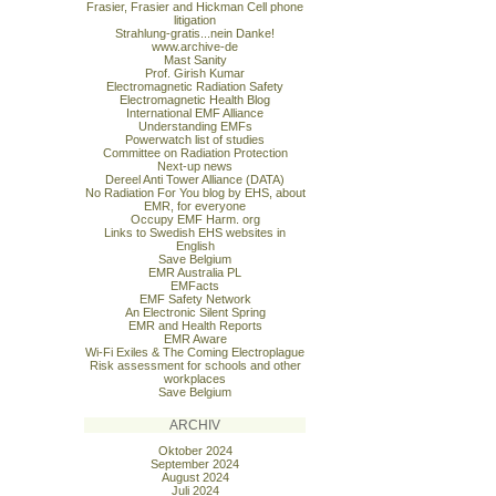
Frasier, Frasier and Hickman Cell phone
litigation
Strahlung-gratis...nein Danke!
www.archive-de
Mast Sanity
Prof. Girish Kumar
Electromagnetic Radiation Safety
Electromagnetic Health Blog
International EMF Alliance
Understanding EMFs
Powerwatch list of studies
Committee on Radiation Protection
Next-up news
Dereel Anti Tower Alliance (DATA)
No Radiation For You blog by EHS, about
EMR, for everyone
Occupy EMF Harm. org
Links to Swedish EHS websites in
English
Save Belgium
EMR Australia PL
EMFacts
EMF Safety Network
An Electronic Silent Spring
EMR and Health Reports
EMR Aware
Wi-Fi Exiles & The Coming Electroplague
Risk assessment for schools and other
workplaces
Save Belgium
ARCHIV
Oktober 2024
September 2024
August 2024
Juli 2024