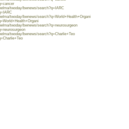
q=cancer
0/helma/twoday/bwnews/search?q=IARC
?q=IARC
0/helma/twoday/bwnews/search?q=World+Health+Organi
?q=World+Health+Organi
0/helma/twoday/bwnews/search?q=neurosurgeon
?q=neurosurgeon
0/helma/twoday/bwnews/search?q=Charlie+Teo
q=Charlie+Teo