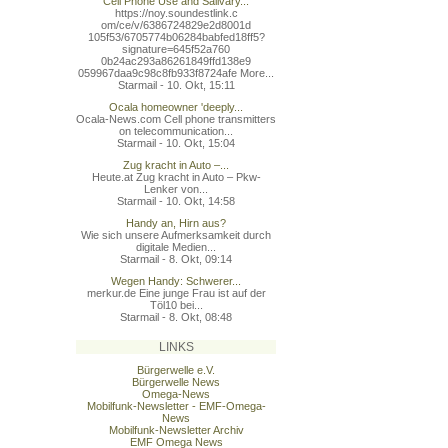
Cell Phone Use and Salivary...
https://noy.soundestlink.c
om/ce/v/6386724829e2d8001d
105f53/6705774b06284babfed
18ff5?
signature=645f52a760
0b24ac293a86261849ffd138e9
059967daa9c98c8fb933f8724a
fe More...
Starmail - 10. Okt, 15:11
Ocala homeowner 'deeply...
Ocala-News.com Cell phone transmitters
on telecommunication...
Starmail - 10. Okt, 15:04
Zug kracht in Auto –...
Heute.at Zug kracht in Auto – Pkw-
Lenker von...
Starmail - 10. Okt, 14:58
Handy an, Hirn aus?
Wie sich unsere Aufmerksamkeit durch
digitale Medien...
Starmail - 8. Okt, 09:14
Wegen Handy: Schwerer...
merkur.de Eine junge Frau ist auf der
Töl10 bei...
Starmail - 8. Okt, 08:48
LINKS
Bürgerwelle e.V.
Bürgerwelle News
Omega-News
Mobilfunk-Newsletter - EMF-Omega-
News
Mobilfunk-Newsletter Archiv
EMF Omega News