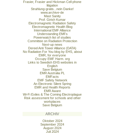
Frasier, Frasier and Hickman Cell phone
litigation
Strahlung-gratis...nein Danke!
www.archive-de
Mast Sanity
Prof. Girish Kumar
Electromagnetic Radiation Safety
Electromagnetic Health Blog
International EMF Alliance
Understanding EMFs
Powerwatch list of studies
Committee on Radiation Protection
Next-up news
Dereel Anti Tower Alliance (DATA)
No Radiation For You blog by EHS, about
EMR, for everyone
Occupy EMF Harm. org
Links to Swedish EHS websites in
English
Save Belgium
EMR Australia PL
EMFacts
EMF Safety Network
An Electronic Silent Spring
EMR and Health Reports
EMR Aware
Wi-Fi Exiles & The Coming Electroplague
Risk assessment for schools and other
workplaces
Save Belgium
ARCHIV
Oktober 2024
September 2024
August 2024
Juli 2024