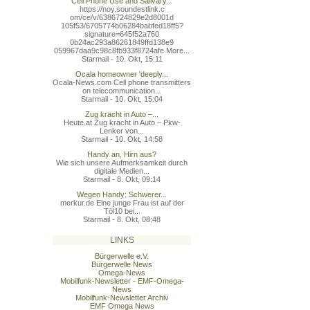
Cell Phone Use and Salivary...
https://noy.soundestlink.c
om/ce/v/6386724829e2d8001d
105f53/6705774b06284babfed
18ff5?
signature=645f52a760
0b24ac293a86261849ffd138e9
059967daa9c98c8fb933f8724a
fe More...
Starmail - 10. Okt, 15:11
Ocala homeowner 'deeply...
Ocala-News.com Cell phone transmitters
on telecommunication...
Starmail - 10. Okt, 15:04
Zug kracht in Auto –...
Heute.at Zug kracht in Auto – Pkw-
Lenker von...
Starmail - 10. Okt, 14:58
Handy an, Hirn aus?
Wie sich unsere Aufmerksamkeit durch
digitale Medien...
Starmail - 8. Okt, 09:14
Wegen Handy: Schwerer...
merkur.de Eine junge Frau ist auf der
Töl10 bei...
Starmail - 8. Okt, 08:48
LINKS
Bürgerwelle e.V.
Bürgerwelle News
Omega-News
Mobilfunk-Newsletter - EMF-Omega-
News
Mobilfunk-Newsletter Archiv
EMF Omega News