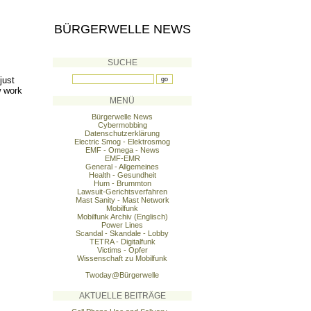
BÜRGERWELLE NEWS
SUCHE
just
w work
MENÜ
Bürgerwelle News
Cybermobbing
Datenschutzerklärung
Electric Smog - Elektrosmog
EMF - Omega - News
EMF-EMR
General - Allgemeines
Health - Gesundheit
Hum - Brummton
Lawsuit-Gerichtsverfahren
Mast Sanity - Mast Network
Mobilfunk
Mobilfunk Archiv (Englisch)
Power Lines
Scandal - Skandale - Lobby
TETRA - Digitalfunk
Victims - Opfer
Wissenschaft zu Mobilfunk
Twoday@Bürgerwelle
AKTUELLE BEITRÄGE