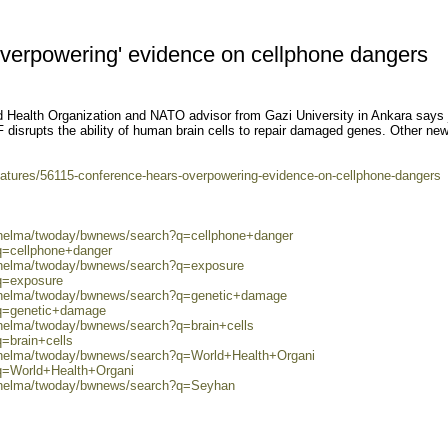
verpowering' evidence on cellphone dangers
 Health Organization and NATO advisor from Gazi University in Ankara says 
 disrupts the ability of human brain cells to repair damaged genes. Other ne
features/56115-conference-hears-overpowering-evidence-on-cellphone-dangers
0/helma/twoday/bwnews/search?q=cellphone+danger
q=cellphone+danger
0/helma/twoday/bwnews/search?q=exposure
?q=exposure
0/helma/twoday/bwnews/search?q=genetic+damage
?q=genetic+damage
/helma/twoday/bwnews/search?q=brain+cells
q=brain+cells
0/helma/twoday/bwnews/search?q=World+Health+Organi
?q=World+Health+Organi
0/helma/twoday/bwnews/search?q=Seyhan