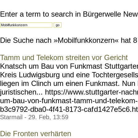
Enter a term to search in Bürgerwelle New
Die Suche nach »Mobilfunkkonzern« hat 8 R
Tamm und Telekom streiten vor Gericht
Knatsch um Bau von Funkmast Stuttgarter
Kreis Ludwigsburg und eine Tochtergesel
liegen im Clinch um einen Funkmast. Nu
juristischen... https://w
ww.stuttgarter-nach
um-bau-
von-funkmast-tamm-und-tele
kom-s
b3c9792-dba0-4f41-8173-caf
d1427e5c6.htm
Starmail - 29. Feb, 13:59
Die Fronten verhärten