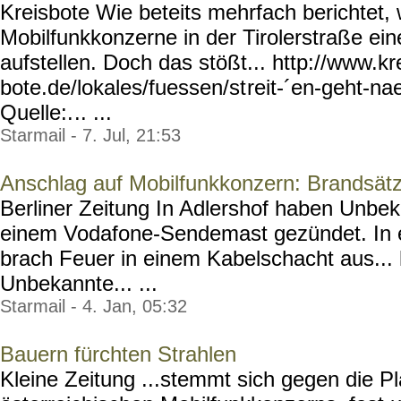
Kreisbote Wie beteits mehrfach berichtet,
Mobilfunkkonzerne in der Tirolerstraße e
aufstellen. Doch das stößt... http://www.kr
bote.de/lokales/fuessen/st
reit-´en-geht-na
Quelle:.
.. ...
Starmail - 7. Jul, 21:53
Anschlag auf Mobilfunkkonzern: Brandsät
Berliner Zeitung In Adlershof haben Unbe
einem Vodafone-Sendemast gezündet. In 
brach Feuer in einem Kabelschacht aus... h
Unbekannte... ...
Starmail - 4. Jan, 05:32
Bauern fürchten Strahlen
Kleine Zeitung ...stemmt sich gegen die P