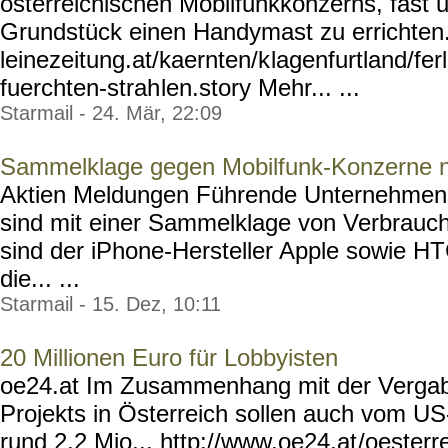
österreichischen Mobilfunkkonzerns, fast 
Grundstück einen Handymast zu errichten.
leinezeitung.at/kaernten/k
lagenfurtland/fe
fuerchten-strah
len.story Mehr... ...
Starmail - 24. Mär, 22:09
Sammelklage gegen Mobilfunk-Konzerne 
Aktien Meldungen Führende Unternehmen 
sind mit einer Sammelklage von Verbrauche
sind der iPhone-Hersteller Apple sowie H
die... ...
Starmail - 15. Dez, 10:11
20 Millionen Euro für Lobbyisten
oe24.at Im Zusammenhang mit der Verga
Projekts in Österreich sollen auch vom U
rund 2,2 Mio... http://www.oe24.at
/oesterr