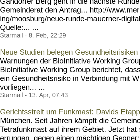
Gandorfer Berg geht in die nächste Runde.
Gemeinderat den Antrag... http://www.mer
ing/moosburg/neue-runde-ma
uerner-digital
Quelle:... ...
Starmail - 8. Feb, 22:29
Neue Studien belegen Gesundheitsrisiken 
Warnungen der BioInitiative Working Group
BioInitiative Working Group berichtet, da
ein Gesundheitsrisiko in Verbindung mit W
vorliegen... ...
Starmail - 13. Apr, 07:43
Gerichtsstreit um Funkmast: Davids Etapp
München. Seit Jahren kämpft die Gemein
Tetrafunkmast auf ihrem Gebiet. Jetzt hat 
errungen, gegen einen mächtigen Gegner: 