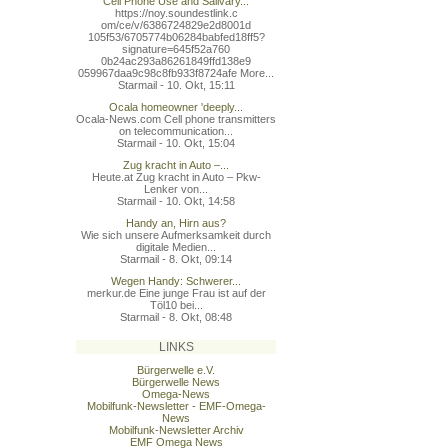
Cell Phone Use and Salivary...
https://noy.soundestlink.c
om/ce/v/6386724829e2d8001d
105f53/6705774b06284babfed
18ff5?
signature=645f52a760
0b24ac293a86261849ffd138e9
059967daa9c98c8fb933f8724a
fe More...
Starmail - 10. Okt, 15:11
Ocala homeowner 'deeply...
Ocala-News.com Cell phone transmitters
on telecommunication...
Starmail - 10. Okt, 15:04
Zug kracht in Auto –...
Heute.at Zug kracht in Auto – Pkw-
Lenker von...
Starmail - 10. Okt, 14:58
Handy an, Hirn aus?
Wie sich unsere Aufmerksamkeit durch
digitale Medien...
Starmail - 8. Okt, 09:14
Wegen Handy: Schwerer...
merkur.de Eine junge Frau ist auf der
Töl10 bei...
Starmail - 8. Okt, 08:48
LINKS
Bürgerwelle e.V.
Bürgerwelle News
Omega-News
Mobilfunk-Newsletter - EMF-Omega-
News
Mobilfunk-Newsletter Archiv
EMF Omega News