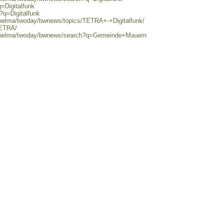
=Digitalfunk
?q=Digitalfunk
/helma/twoday/bwnews/topics/TETRA+-+Digitalfunk/
TETRA/
80/helma/twoday/bwnews/search?q=Gemeinde+Mauern