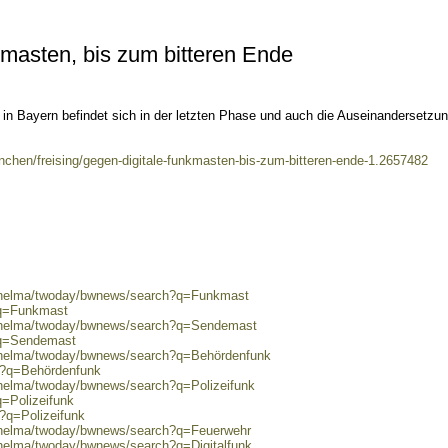
masten, bis zum bitteren Ende
 in Bayern befindet sich in der letzten Phase und auch die Auseinandersetzu
chen/freising/gegen-digitale-funkmasten-bis-zum-bitteren-ende-1.2657482
0/helma/twoday/bwnews/search?q=Funkmast
?q=Funkmast
0/helma/twoday/bwnews/search?q=Sendemast
?q=Sendemast
0/helma/twoday/bwnews/search?q=Behördenfunk
ch?q=Behördenfunk
/helma/twoday/bwnews/search?q=Polizeifunk
q=Polizeifunk
h?q=Polizeifunk
0/helma/twoday/bwnews/search?q=Feuerwehr
/helma/twoday/bwnews/search?q=Digitalfunk