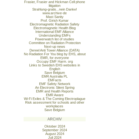
Frasier, Frasier and Hickman Cell phone
litigation
Strahlung-gratis...nein Danke!
www.archive-de
Mast Sanity
Prof. Girish Kumar
Electromagnetic Radiation Safety
Electromagnetic Health Blog
International EMF Alliance
Understanding EMFs
Powerwatch list of studies
Committee on Radiation Protection
Next-up news
Dereel Anti Tower Alliance (DATA)
No Radiation For You blog by EHS, about
EMR, for everyone
Occupy EMF Harm. org
Links to Swedish EHS websites in
English
Save Belgium
EMR Australia PL
EMFacts
EMF Safety Network
An Electronic Silent Spring
EMR and Health Reports
EMR Aware
Wi-Fi Exiles & The Coming Electroplague
Risk assessment for schools and other
workplaces
Save Belgium
ARCHIV
Oktober 2024
September 2024
August 2024
Juli 2024