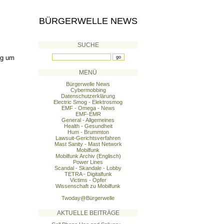
BÜRGERWELLE NEWS
SUCHE
ng um
MENÜ
Bürgerwelle News
Cybermobbing
Datenschutzerklärung
Electric Smog - Elektrosmog
EMF - Omega - News
EMF-EMR
General - Allgemeines
Health - Gesundheit
Hum - Brummton
Lawsuit-Gerichtsverfahren
Mast Sanity - Mast Network
Mobilfunk
Mobilfunk Archiv (Englisch)
Power Lines
Scandal - Skandale - Lobby
TETRA - Digitalfunk
Victims - Opfer
Wissenschaft zu Mobilfunk
Twoday@Bürgerwelle
AKTUELLE BEITRÄGE