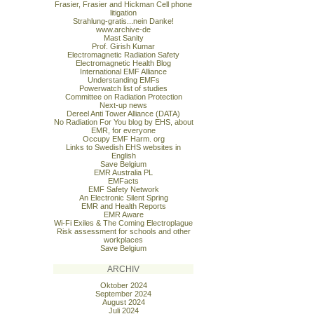
Frasier, Frasier and Hickman Cell phone
litigation
Strahlung-gratis...nein Danke!
www.archive-de
Mast Sanity
Prof. Girish Kumar
Electromagnetic Radiation Safety
Electromagnetic Health Blog
International EMF Alliance
Understanding EMFs
Powerwatch list of studies
Committee on Radiation Protection
Next-up news
Dereel Anti Tower Alliance (DATA)
No Radiation For You blog by EHS, about
EMR, for everyone
Occupy EMF Harm. org
Links to Swedish EHS websites in
English
Save Belgium
EMR Australia PL
EMFacts
EMF Safety Network
An Electronic Silent Spring
EMR and Health Reports
EMR Aware
Wi-Fi Exiles & The Coming Electroplague
Risk assessment for schools and other
workplaces
Save Belgium
ARCHIV
Oktober 2024
September 2024
August 2024
Juli 2024