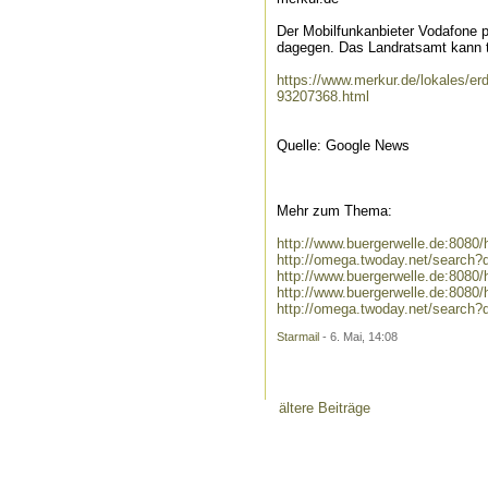
Der Mobilfunkanbieter Vodafone p
dagegen. Das Landratsamt kann t
https://www.merkur.de/lokales/er
93207368.html
Quelle: Google News
Mehr zum Thema:
http://www.buergerwelle.de:808
http://omega.twoday.net/search
http://www.buergerwelle.de:808
http://www.buergerwelle.de:808
http://omega.twoday.net/search?
Starmail
- 6. Mai, 14:08
ältere Beiträge