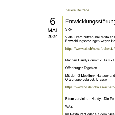
neuere Beiträge
6
Entwicklungsstörun
MAI
SRF
2024
Viele Eltern nutzen ihre digitalen
Entwicklungsstörungen wegen Han
https://www.srf.ch/news/schweiz/
Machen Handys dumm? Die IG Fu
Offenburger Tageblatt
Mit der IG Mobilfunk Hanauerlan
Ortsgruppe gebildet. Brassel...
https://www.bo.de/lokales/acher
Eltern zu viel am Handy: „Die Folg
WAZ
Im Restaurant oder auf dem Spiel