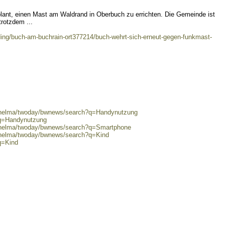
lant, einen Mast am Waldrand in Oberbuch zu errichten. Die Gemeinde ist
rotzdem ...
ding/buch-am-buchrain-ort377214/buch-wehrt-sich-erneut-gegen-funkmast-
0/helma/twoday/bwnews/search?q=Handynutzung
?q=Handynutzung
0/helma/twoday/bwnews/search?q=Smartphone
0/helma/twoday/bwnews/search?q=Kind
q=Kind