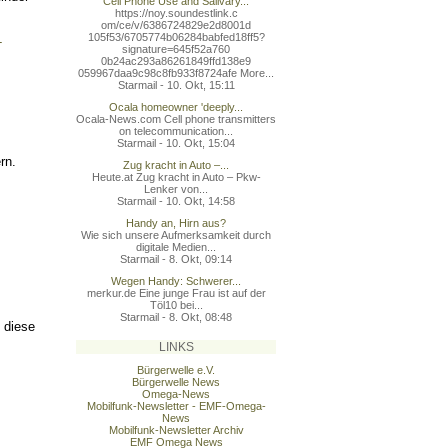
Cell Phone Use and Salivary...
https://noy.soundestlink.c
om/ce/v/6386724829e2d8001d
105f53/6705774b06284babfed
18ff5?
-
signature=645f52a760
0b24ac293a86261849ffd138e9
059967daa9c98c8fb933f8724a
fe More...
Starmail - 10. Okt, 15:11
Ocala homeowner 'deeply...
Ocala-News.com Cell phone transmitters
on telecommunication...
Starmail - 10. Okt, 15:04
rn.
Zug kracht in Auto –...
Heute.at Zug kracht in Auto – Pkw-
Lenker von...
Starmail - 10. Okt, 14:58
Handy an, Hirn aus?
Wie sich unsere Aufmerksamkeit durch
digitale Medien...
Starmail - 8. Okt, 09:14
Wegen Handy: Schwerer...
merkur.de Eine junge Frau ist auf der
Töl10 bei...
Starmail - 8. Okt, 08:48
 diese
LINKS
Bürgerwelle e.V.
Bürgerwelle News
Omega-News
Mobilfunk-Newsletter - EMF-Omega-
News
Mobilfunk-Newsletter Archiv
EMF Omega News