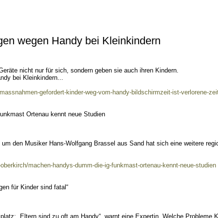
gen wegen Handy bei Kleinkindern
 Geräte nicht nur für sich, sondern geben sie auch ihren Kindern.
dy bei Kleinkindern...
massnahmen-gefordert-kinder-weg-vom-handy-bildschirmzeit-ist-verlorene-zei
nkmast Ortenau kennt neue Studien
d um den Musiker Hans-Wolfgang Brassel aus Sand hat sich eine weitere regi
n-oberkirch/machen-handys-dumm-die-ig-funkmast-ortenau-kennt-neue-studien
en für Kinder sind fatal“
platz: „Eltern sind zu oft am Handy“, warnt eine Expertin. Welche Probleme K