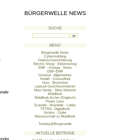
BÜRGERWELLE NEWS
SUCHE
MENÜ
Bürgerwelle News
Cybermobbing
t
Datenschutzerklärung
Electric Smog - Elektrosmog
EMF - Omega - News
EMF-EMR
General - Allgemeines
Health - Gesundheit
Hum - Brummton
Lawsuit-Gerichtsverfahren
Mast Sanity - Mast Network
onale
Mobilfunk
Mobilfunk Archiv (Englisch)
Power Lines
Scandal - Skandale - Lobby
TETRA - Digitalfunk
Victims - Opfer
Wissenschaft zu Mobilfunk
Twoday@Bürgerwelle
AKTUELLE BEITRÄGE
inder