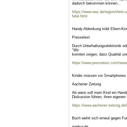
dadurch bekommen können...
https://www.waz.de/region/rhein-u
fatal.html
Handy-Ablenkung trübt Eltern-Kin
Pressetext
Durch Unterhaltungselektronik od
"Wir
konnten zeigen, dass Qualität und
https://www.pressetext.com/news/
Kinder müssen vor Smartphones 
Aachener Zeitung
Ab wann soll mein Kind ein Handy
Diskussion führen, ihren eigenen 
https://www.aachener-zeitung.de
Buch wehrt sich erneut gegen F
merkur.de