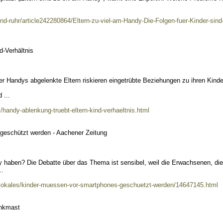
nd-ruhr/article242280864/Eltern-zu-viel-am-Handy-Die-Folgen-fuer-Kinder-sind
d-Verhältnis
er Handys abgelenkte Eltern riskieren eingetrübte Beziehungen zu ihren Kinde
 ...
handy-ablenkung-truebt-eltern-kind-verhaeltnis.html
geschützt werden - Aachener Zeitung
 haben? Die Debatte über das Thema ist sensibel, weil die Erwachsenen, die
..
/lokales/kinder-muessen-vor-smartphones-geschuetzt-werden/14647145.html
unkmast