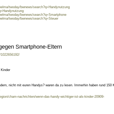
0/helma/twoday/bwnews/search?q=Handynutzung
?q=Handynutzung
0/helma/twoday/bwnews/search?q=Smartphone
0/helma/twoday/bwnews/search?q=Steuer
 gegen Smartphone-Eltern
es/1022656192/
 Kinder
ndern, nicht mit euren Handys? waren da zu lesen. Immerhin haben rund 150 
.
region/cham-nachrichten/wenn-das-handy-wichtiger-ist-als-kinder-20909-