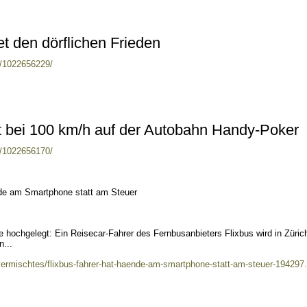
 den dörflichen Frieden
es/1022656229/
lt bei 100 km/h auf der Autobahn Handy-Poker
es/1022656170/
nde am Smartphone statt am Steuer
 hochgelegt: Ein Reisecar-Fahrer des Fernbusanbieters Flixbus wird in Zürich
n...
vermischtes/flixbus-fahrer-hat-haende-am-smartphone-statt-am-steuer-194297