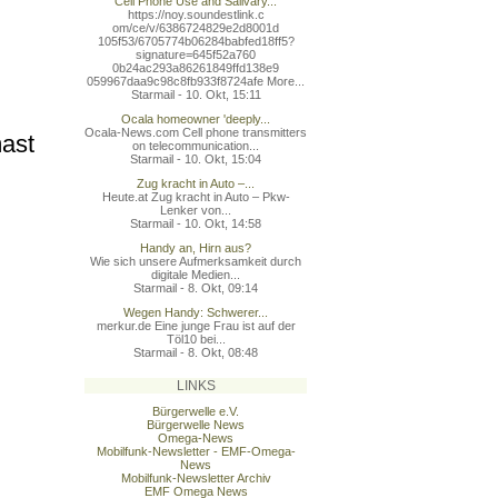
Cell Phone Use and Salivary...
https://noy.soundestlink.c
om/ce/v/6386724829e2d8001d
105f53/6705774b06284babfed
18ff5?
signature=645f52a760
0b24ac293a86261849ffd138e9
059967daa9c98c8fb933f8724a
fe More...
Starmail - 10. Okt, 15:11
Ocala homeowner 'deeply...
Ocala-News.com Cell phone transmitters
mast
on telecommunication...
Starmail - 10. Okt, 15:04
Zug kracht in Auto –...
Heute.at Zug kracht in Auto – Pkw-
Lenker von...
Starmail - 10. Okt, 14:58
Handy an, Hirn aus?
Wie sich unsere Aufmerksamkeit durch
digitale Medien...
Starmail - 8. Okt, 09:14
Wegen Handy: Schwerer...
merkur.de Eine junge Frau ist auf der
Töl10 bei...
Starmail - 8. Okt, 08:48
LINKS
Bürgerwelle e.V.
Bürgerwelle News
Omega-News
Mobilfunk-Newsletter - EMF-Omega-
News
Mobilfunk-Newsletter Archiv
EMF Omega News