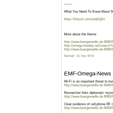
--------
What You Need To Know About 5G 
https://tinyurl.com/ybqf2gfm
More about the theme:
http://www.buergerwelle.de:808
http://omega.twoday.net/search?
http://www.buergerwelle.de:808
Starmail
- 15. Sep, 08:42
EMF-Omega-News 1
Wi-Fi is an important threat to h
http://www.buergerwelle.de:8080
Researcher links diplomats' myste
http://www.buergerwelle.de:8080
Clear evidence of cell-phone RF r
http://www.buergerwelle.de:8080