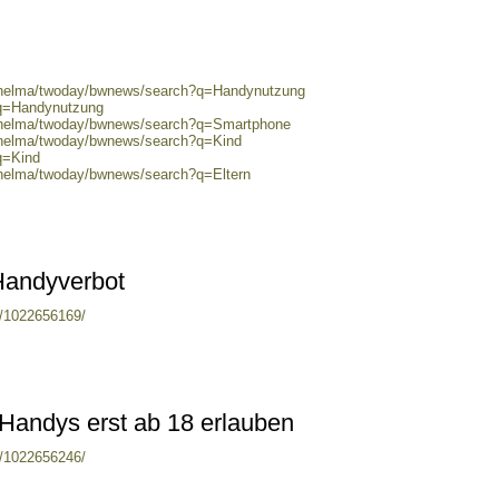
0/helma/twoday/bwnews/search?q=Handynutzung
?q=Handynutzung
0/helma/twoday/bwnews/search?q=Smartphone
0/helma/twoday/bwnews/search?q=Kind
q=Kind
/helma/twoday/bwnews/search?q=Eltern
Handyverbot
es/1022656169/
t Handys erst ab 18 erlauben
es/1022656246/