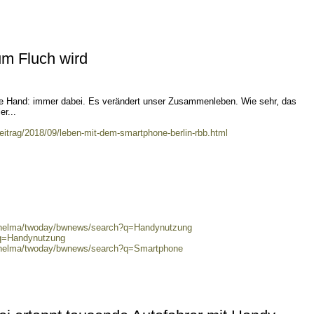
m Fluch wird
tte Hand: immer dabei. Es verändert unser Zusammenleben. Wie sehr, das
er...
itrag/2018/09/leben-mit-dem-smartphone-berlin-rbb.html
0/helma/twoday/bwnews/search?q=Handynutzung
?q=Handynutzung
0/helma/twoday/bwnews/search?q=Smartphone