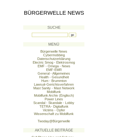
BÜRGERWELLE NEWS
SUCHE
MENÜ
Bürgerwelle News
Cybermobbing
Datenschutzerklärung
Electric Smog - Elektrosmog
EMF - Omega - News
EMF-EMR
General - Allgemeines
Health - Gesundheit
Hum - Brummton
Lawsuit-Gerichtsverfahren
Mast Sanity - Mast Network
Mobilfunk
Mobilfunk Archiv (Englisch)
Power Lines
Scandal - Skandale - Lobby
TETRA - Digitalfunk
Victims - Opfer
Wissenschaft zu Mobilfunk
Twoday@Bürgerwelle
AKTUELLE BEITRÄGE