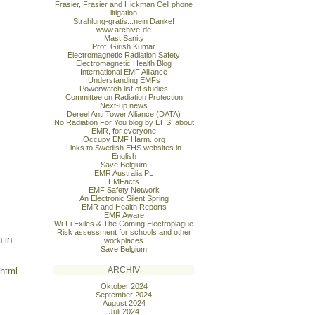
Frasier, Frasier and Hickman Cell phone
litigation
Strahlung-gratis...nein Danke!
www.archive-de
Mast Sanity
Prof. Girish Kumar
Electromagnetic Radiation Safety
Electromagnetic Health Blog
International EMF Alliance
Understanding EMFs
Powerwatch list of studies
Committee on Radiation Protection
Next-up news
Dereel Anti Tower Alliance (DATA)
No Radiation For You blog by EHS, about
EMR, for everyone
Occupy EMF Harm. org
Links to Swedish EHS websites in
English
Save Belgium
EMR Australia PL
EMFacts
EMF Safety Network
An Electronic Silent Spring
EMR and Health Reports
EMR Aware
Wi-Fi Exiles & The Coming Electroplague
Risk assessment for schools and other
 in
workplaces
Save Belgium
ARCHIV
.html
Oktober 2024
September 2024
August 2024
Juli 2024