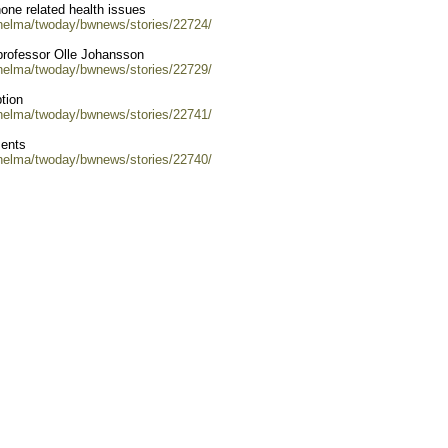
hone related health issues
/helma/twoday/bwnews/stories/22724/
professor Olle Johansson
/helma/twoday/bwnews/stories/22729/
tion
/helma/twoday/bwnews/stories/22741/
ments
/helma/twoday/bwnews/stories/22740/