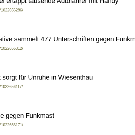
ei ertappt tausende Autofahrer mit Handy
es/1022656286/
ative sammelt 477 Unterschriften gegen Funk
es/1022656312/
 sorgt für Unruhe in Wiesenthau
s/1022656117/
te gegen Funkmast
es/1022656171/