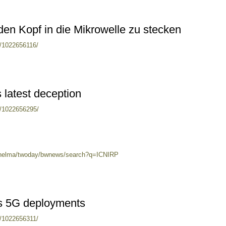
den Kopf in die Mikrowelle zu stecken
s/1022656116/
 latest deception
es/1022656295/
0/helma/twoday/bwnews/search?q=ICNIRP
cks 5G deployments
s/1022656311/