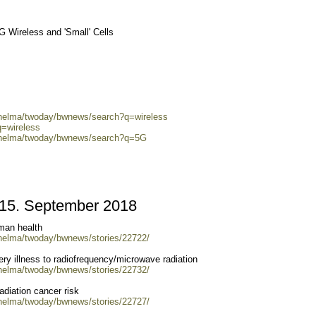
Wireless and 'Small' Cells
0/helma/twoday/bwnews/search?q=wireless
q=wireless
0/helma/twoday/bwnews/search?q=5G
5. September 2018
uman health
/helma/twoday/bwnews/stories/22722/
ry illness to radiofrequency/microwave radiation
/helma/twoday/bwnews/stories/22732/
adiation cancer risk
/helma/twoday/bwnews/stories/22727/