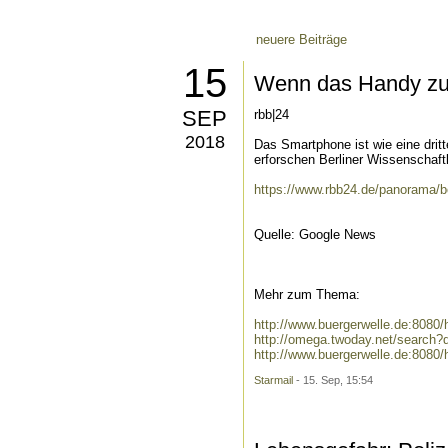
neuere Beiträge
15
Wenn das Handy zu
SEP
rbb|24
2018
Das Smartphone ist wie eine dri
erforschen Berliner Wissenschaftl
https://www.rbb24.de/panorama/be
Quelle: Google News
Mehr zum Thema:
http://www.buergerwelle.de:808
http://omega.twoday.net/search
http://www.buergerwelle.de:808
Starmail
- 15. Sep, 15:54