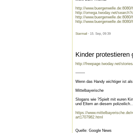
http://www.buergerwelle.de:808
http://omega.twoday.net/search
http://www.buergerwelle.de:808
http://www.buergerwelle.de:808
Starmail
- 15. Sep, 09:39
Kinder protestieren
http://freepage.twoday.net/stori
--------
Wenn das Handy wichtiger ist als
Mittelbayerische
Slogans wie ?Spielt mit euren Ki
und Eltern an diesem polizeilich..
https://www.mittelbayerische.de/
art1707982.html
Quelle: Google News