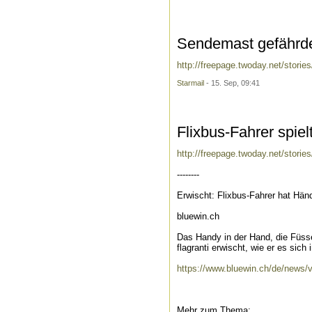
Sendemast gefährdet
http://freepage.twoday.net/stori
Starmail
- 15. Sep, 09:41
Flixbus-Fahrer spie
http://freepage.twoday.net/stori
--------
Erwischt: Flixbus-Fahrer hat Hä
bluewin.ch
Das Handy in der Hand, die Füsse
flagranti erwischt, wie er es sich i
https://www.bluewin.ch/de/news/
Mehr zum Thema: