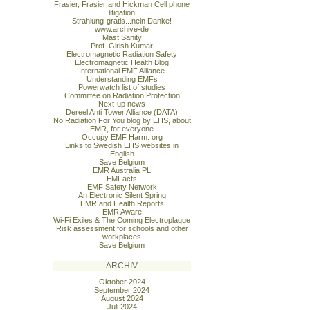
Frasier, Frasier and Hickman Cell phone
litigation
Strahlung-gratis...nein Danke!
www.archive-de
Mast Sanity
Prof. Girish Kumar
Electromagnetic Radiation Safety
Electromagnetic Health Blog
International EMF Alliance
Understanding EMFs
Powerwatch list of studies
Committee on Radiation Protection
Next-up news
Dereel Anti Tower Alliance (DATA)
No Radiation For You blog by EHS, about
EMR, for everyone
Occupy EMF Harm. org
Links to Swedish EHS websites in
English
Save Belgium
EMR Australia PL
EMFacts
EMF Safety Network
An Electronic Silent Spring
EMR and Health Reports
EMR Aware
Wi-Fi Exiles & The Coming Electroplague
Risk assessment for schools and other
workplaces
Save Belgium
ARCHIV
Oktober 2024
September 2024
August 2024
Juli 2024