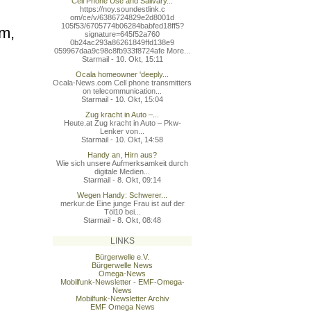
Cell Phone Use and Salivary...
https://noy.soundestlink.c
om/ce/v/6386724829e2d8001d
105f53/6705774b06284babfed
18ff5?
om,
signature=645f52a760
0b24ac293a86261849ffd138e9
059967daa9c98c8fb933f8724a
fe More...
Starmail - 10. Okt, 15:11
Ocala homeowner 'deeply...
Ocala-News.com Cell phone transmitters
on telecommunication...
Starmail - 10. Okt, 15:04
Zug kracht in Auto –...
Heute.at Zug kracht in Auto – Pkw-
Lenker von...
Starmail - 10. Okt, 14:58
Handy an, Hirn aus?
Wie sich unsere Aufmerksamkeit durch
digitale Medien...
Starmail - 8. Okt, 09:14
Wegen Handy: Schwerer...
merkur.de Eine junge Frau ist auf der
Töl10 bei...
Starmail - 8. Okt, 08:48
LINKS
Bürgerwelle e.V.
Bürgerwelle News
Omega-News
Mobilfunk-Newsletter - EMF-Omega-
News
Mobilfunk-Newsletter Archiv
EMF Omega News