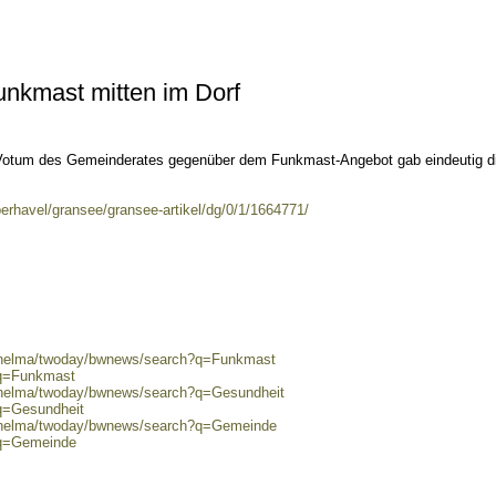
nkmast mitten im Dorf
 Votum des Gemeinderates gegenüber dem Funkmast-Angebot gab eindeutig d
erhavel/gransee/gransee-artikel/dg/0/1/1664771/
0/helma/twoday/bwnews/search?q=Funkmast
?q=Funkmast
0/helma/twoday/bwnews/search?q=Gesundheit
?q=Gesundheit
0/helma/twoday/bwnews/search?q=Gemeinde
?q=Gemeinde