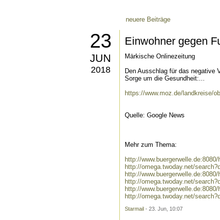
neuere Beiträge
23
Einwohner gegen Fu
JUN
Märkische Onlinezeitung
2018
Den Ausschlag für das negative
Sorge um die Gesundheit:...
https://www.moz.de/landkreise/ob
Quelle: Google News
Mehr zum Thema:
http://www.buergerwelle.de:808
http://omega.twoday.net/search
http://www.buergerwelle.de:808
http://omega.twoday.net/search
http://www.buergerwelle.de:808
http://omega.twoday.net/search
Starmail
- 23. Jun, 10:07