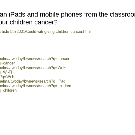
an iPads and mobile phones from the classro
 our children cancer?
rticle-5872001/Could-wifi-giving-children-cancer.html
0/helma/twoday/bwnews/search?q=cancer
q=cancer
0/helma/twoday/bwnews/search?q=Wi-Fi
q=Wi-Fi
h?q=Wi-Fi
0/helma/twoday/bwnews/search?q=iPad
/helma/twoday/bwnews/search?q=children
q=children