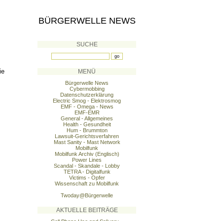
BÜRGERWELLE NEWS
SUCHE
ie
MENÜ
Bürgerwelle News
Cybermobbing
Datenschutzerklärung
Electric Smog - Elektrosmog
EMF - Omega - News
EMF-EMR
General - Allgemeines
Health - Gesundheit
Hum - Brummton
Lawsuit-Gerichtsverfahren
Mast Sanity - Mast Network
Mobilfunk
Mobilfunk Archiv (Englisch)
Power Lines
Scandal - Skandale - Lobby
TETRA - Digitalfunk
Victims - Opfer
Wissenschaft zu Mobilfunk
Twoday@Bürgerwelle
AKTUELLE BEITRÄGE