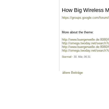
How Big Wireless M
https://groups.google.com/forum
More about the theme:
http://www.buergerwelle.de:808
http://omega.twoday.net/search?
http://www.buergerwelle.de:808
http://omega.twoday.net/search
Starmail
- 30. Mär, 06:31
ältere Beiträge