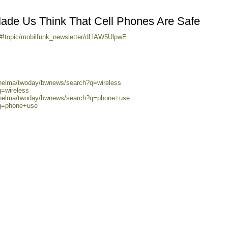
ade Us Think That Cell Phones Are Safe
/#!topic/mobilfunk_newsletter/dLlAW5UlpwE
0/helma/twoday/bwnews/search?q=wireless
q=wireless
0/helma/twoday/bwnews/search?q=phone+use
?q=phone+use