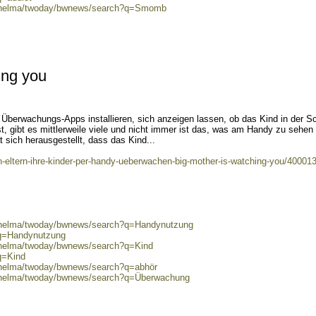
80/helma/twoday/bwnews/search?q=Smomb
ing you
r Überwachungs-Apps installieren, sich anzeigen lassen, ob das Kind in der S
 gibt es mittlerweile viele und nicht immer ist das, was am Handy zu sehen 
t sich herausgestellt, dass das Kind...
wenn-eltern-ihre-kinder-per-handy-ueberwachen-big-mother-is-watching-you/40001
0/helma/twoday/bwnews/search?q=Handynutzung
?q=Handynutzung
0/helma/twoday/bwnews/search?q=Kind
q=Kind
0/helma/twoday/bwnews/search?q=abhör
0/helma/twoday/bwnews/search?q=Überwachung