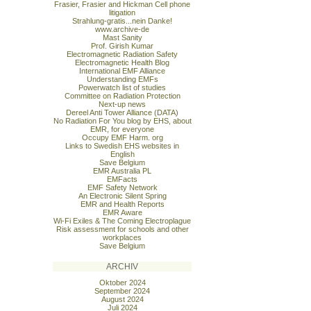
Frasier, Frasier and Hickman Cell phone
litigation
Strahlung-gratis...nein Danke!
www.archive-de
Mast Sanity
Prof. Girish Kumar
Electromagnetic Radiation Safety
Electromagnetic Health Blog
International EMF Alliance
Understanding EMFs
Powerwatch list of studies
Committee on Radiation Protection
Next-up news
Dereel Anti Tower Alliance (DATA)
No Radiation For You blog by EHS, about
EMR, for everyone
Occupy EMF Harm. org
Links to Swedish EHS websites in
English
Save Belgium
EMR Australia PL
EMFacts
EMF Safety Network
An Electronic Silent Spring
EMR and Health Reports
EMR Aware
Wi-Fi Exiles & The Coming Electroplague
Risk assessment for schools and other
workplaces
Save Belgium
ARCHIV
Oktober 2024
September 2024
August 2024
Juli 2024