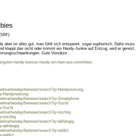
bies
(SRF)
aber ist alles gut, man fühlt sich entspannt, sogar euphorisch. Dafür muss
nd klappt das nicht oder kommt ein Handy-Junkie auf Entzug, wird er gereizt,
timmungsschwankungen. Gute Vorsätze...
ma/gutes-handy-boeses-handy-ein-heer-aus-smombies
0/helma/twoday/bwnews/search?q=Handynutzung
?q=Handynutzung
0/helma/twoday/bwnews/search?q=Smartphone
0/helma/twoday/bwnews/search?q=Sucht
?q=Sucht
0/helma/twoday/bwnews/search?q=süchtig
q=süchtig
0/helma/twoday/bwnews/search?q=abhängig
q=abhängig
0/helma/twoday/bwnews/search?q=addict
q=addict