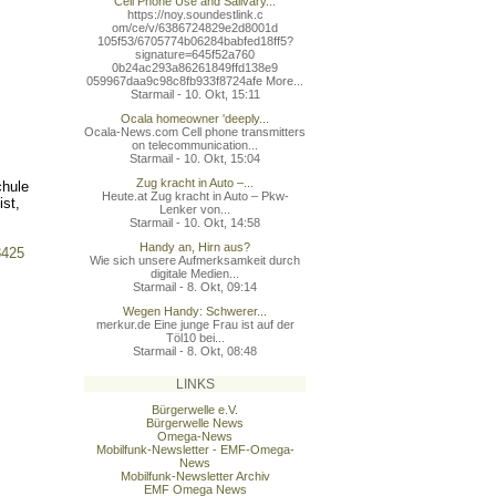
Cell Phone Use and Salivary...
https://noy.soundestlink.c
om/ce/v/6386724829e2d8001d
105f53/6705774b06284babfed
18ff5?
signature=645f52a760
0b24ac293a86261849ffd138e9
059967daa9c98c8fb933f8724a
fe More...
Starmail - 10. Okt, 15:11
Ocala homeowner 'deeply...
Ocala-News.com Cell phone transmitters
on telecommunication...
Starmail - 10. Okt, 15:04
Zug kracht in Auto –...
chule
Heute.at Zug kracht in Auto – Pkw-
ist,
Lenker von...
Starmail - 10. Okt, 14:58
Handy an, Hirn aus?
3425
Wie sich unsere Aufmerksamkeit durch
digitale Medien...
Starmail - 8. Okt, 09:14
Wegen Handy: Schwerer...
merkur.de Eine junge Frau ist auf der
Töl10 bei...
Starmail - 8. Okt, 08:48
LINKS
Bürgerwelle e.V.
Bürgerwelle News
Omega-News
Mobilfunk-Newsletter - EMF-Omega-
News
Mobilfunk-Newsletter Archiv
EMF Omega News