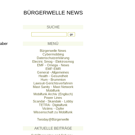
BÜRGERWELLE NEWS
SUCHE
 aber
MENÜ
Bürgerwelle News
Cybermobbing
Datenschutzerklärung
Electric Smog - Elektrosmog
EMF - Omega - News
EMF-EMR
General - Allgemeines
Health - Gesundheit
Hum - Brummton
Lawsuit-Gerichtsverfahren
Mast Sanity - Mast Network
Mobilfunk
Mobilfunk Archiv (Englisch)
Power Lines
Scandal - Skandale - Lobby
TETRA - Digitalfunk
Victims - Opfer
Wissenschaft zu Mobilfunk
Twoday@Bürgerwelle
AKTUELLE BEITRÄGE