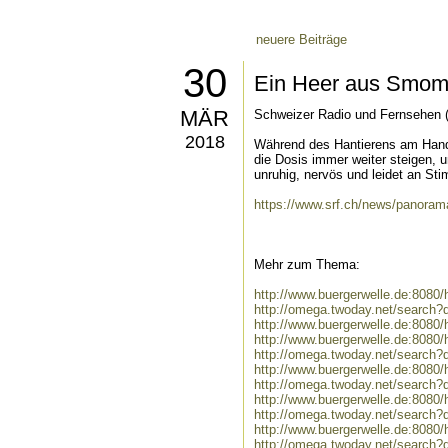
neuere Beiträge
30
Ein Heer aus Smom
MÄR
Schweizer Radio und Fernsehen 
2018
Während des Hantierens am Handy 
die Dosis immer weiter steigen, u
unruhig, nervös und leidet an S
https://www.srf.ch/news/panora
Mehr zum Thema:
http://www.buergerwelle.de:808
http://omega.twoday.net/search
http://www.buergerwelle.de:808
http://www.buergerwelle.de:808
http://omega.twoday.net/search
http://www.buergerwelle.de:808
http://omega.twoday.net/search?
http://www.buergerwelle.de:808
http://omega.twoday.net/search?
http://www.buergerwelle.de:808
http://omega.twoday.net/search?