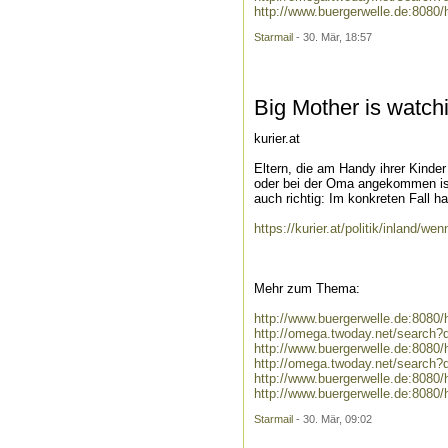
http://www.buergerwelle.de:80
Starmail
- 30. Mär, 18:57
Big Mother is watch
kurier.at
Eltern, die am Handy ihrer Kinde
oder bei der Oma angekommen ist,
auch richtig: Im konkreten Fall ha
https://kurier.at/politik/inland/
Mehr zum Thema:
http://www.buergerwelle.de:808
http://omega.twoday.net/search
http://www.buergerwelle.de:808
http://omega.twoday.net/search?
http://www.buergerwelle.de:808
http://www.buergerwelle.de:808
Starmail
- 30. Mär, 09:02