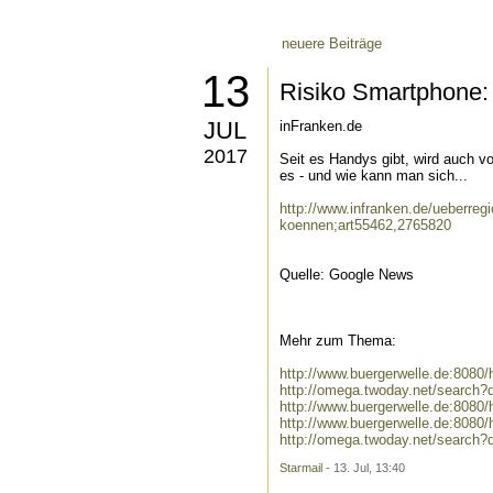
neuere Beiträge
13
Risiko Smartphone:
JUL
inFranken.de
2017
Seit es Handys gibt, wird auch v
es - und wie kann man sich...
http://www.infranken.de/ueberreg
koennen;art55462,2765820
Quelle: Google News
Mehr zum Thema:
http://www.buergerwelle.de:808
http://omega.twoday.net/search
http://www.buergerwelle.de:808
http://www.buergerwelle.de:8080
http://omega.twoday.net/search?q
Starmail
- 13. Jul, 13:40