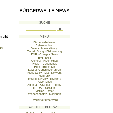
BÜRGERWELLE NEWS
SUCHE
n gibt
MENÜ
Bürgerwelle News
Cybermobbing
un-
Datenschutzerklärung
Electric Smog - Elektrosmog
EMF - Omega - News
EMF-EMR
General - Allgemeines
Health - Gesundheit
Hum - Brummton
Lawsuit-Gerichtsverfahren
Mast Sanity - Mast Network
Mobilfunk
Mobilfunk Archiv (Englisch)
Power Lines
Scandal - Skandale - Lobby
TETRA - Digitalfunk
Victims - Opfer
Wissenschaft zu Mobilfunk
Twoday@Bürgerwelle
AKTUELLE BEITRÄGE