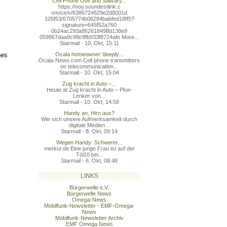
Cell Phone Use and Salivary...
https://noy.soundestlink.c
om/ce/v/6386724829e2d8001d
105f53/6705774b06284babfed
18ff5?
signature=645f52a760
0b24ac293a86261849ffd138e9
059967daa9c98c8fb933f8724a
fe More...
Starmail - 10. Okt, 15:11
nes
Ocala homeowner 'deeply...
Ocala-News.com Cell phone transmitters
on telecommunication...
Starmail - 10. Okt, 15:04
Zug kracht in Auto –...
Heute.at Zug kracht in Auto – Pkw-
Lenker von...
Starmail - 10. Okt, 14:58
Handy an, Hirn aus?
Wie sich unsere Aufmerksamkeit durch
digitale Medien...
Starmail - 8. Okt, 09:14
Wegen Handy: Schwerer...
merkur.de Eine junge Frau ist auf der
Töl10 bei...
Starmail - 8. Okt, 08:48
LINKS
Bürgerwelle e.V.
Bürgerwelle News
Omega-News
Mobilfunk-Newsletter - EMF-Omega-
News
Mobilfunk-Newsletter Archiv
EMF Omega News