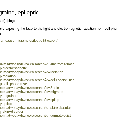
raine, epileptic
e) (blog)
arly exposing the face to the light and electromagnetic radiation from cell pho
...
can-cause-migraine-epileptic-fit-expert/
0/helma/twoday/bwnews/search?q=electromagnetic
q=electromagnetic
/helma/twoday/bwnews/search?q=radiation
=radiation
0/helma/twoday/bwnews/search?q=cell+phone+use
?q=cell+phone+use
/helma/twoday/bwnews/search?q=Selfie
0/helma/twoday/bwnews/search?q=migraine
q=migraine
/helma/twoday/bwnews/search?q=epilep
q=epilep
/helma/twoday/bwnews/search?q=skin+disorder
q=skin+disorder
/helma/twoday/bwnews/search?q=dermatologist