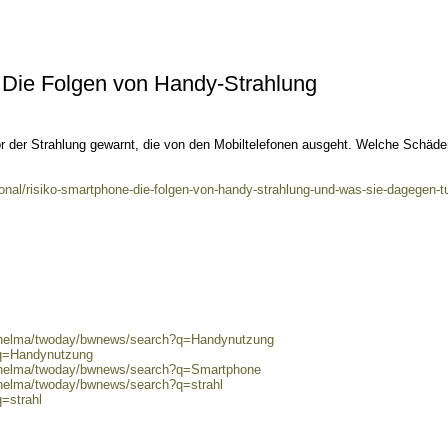
 Die Folgen von Handy-Strahlung
or der Strahlung gewarnt, die von den Mobiltelefonen ausgeht. Welche Schäde
ional/risiko-smartphone-die-folgen-von-handy-strahlung-und-was-sie-dagegen-t
0/helma/twoday/bwnews/search?q=Handynutzung
?q=Handynutzung
0/helma/twoday/bwnews/search?q=Smartphone
/helma/twoday/bwnews/search?q=strahl
=strahl