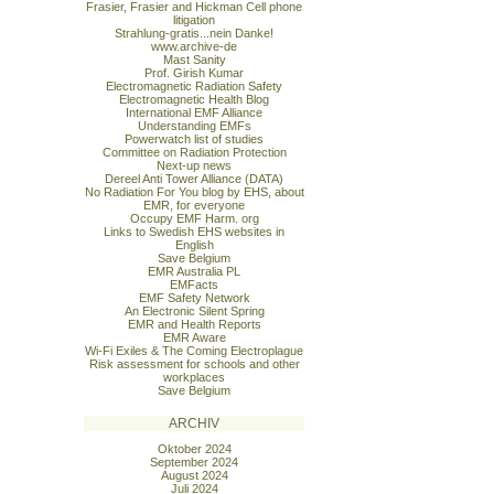
Frasier, Frasier and Hickman Cell phone
litigation
Strahlung-gratis...nein Danke!
www.archive-de
Mast Sanity
Prof. Girish Kumar
Electromagnetic Radiation Safety
Electromagnetic Health Blog
International EMF Alliance
Understanding EMFs
Powerwatch list of studies
Committee on Radiation Protection
Next-up news
Dereel Anti Tower Alliance (DATA)
No Radiation For You blog by EHS, about
EMR, for everyone
Occupy EMF Harm. org
Links to Swedish EHS websites in
English
Save Belgium
EMR Australia PL
EMFacts
EMF Safety Network
An Electronic Silent Spring
EMR and Health Reports
EMR Aware
Wi-Fi Exiles & The Coming Electroplague
Risk assessment for schools and other
workplaces
Save Belgium
ARCHIV
Oktober 2024
September 2024
August 2024
Juli 2024