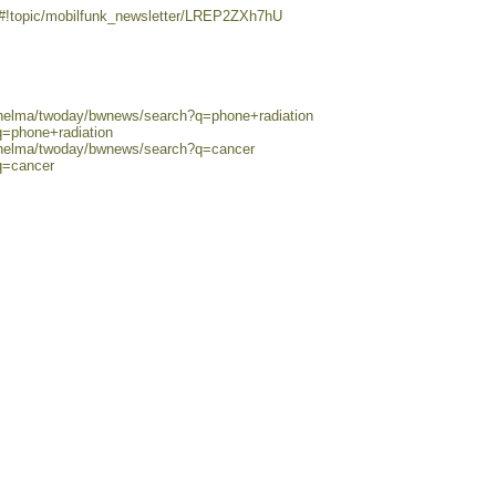
/#!topic/mobilfunk_newsletter/LREP2ZXh7hU
0/helma/twoday/bwnews/search?q=phone+radiation
q=phone+radiation
0/helma/twoday/bwnews/search?q=cancer
q=cancer