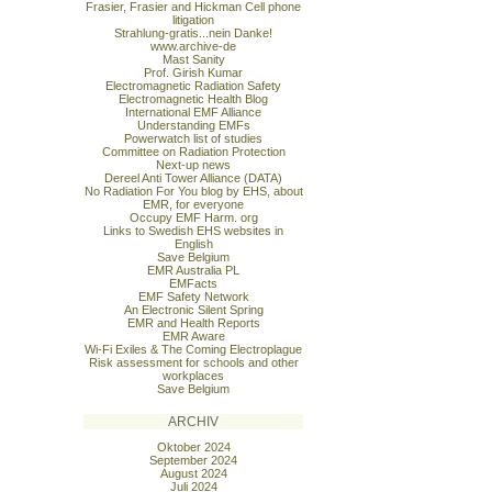
Frasier, Frasier and Hickman Cell phone
litigation
Strahlung-gratis...nein Danke!
www.archive-de
Mast Sanity
Prof. Girish Kumar
Electromagnetic Radiation Safety
Electromagnetic Health Blog
International EMF Alliance
Understanding EMFs
Powerwatch list of studies
Committee on Radiation Protection
Next-up news
Dereel Anti Tower Alliance (DATA)
No Radiation For You blog by EHS, about
EMR, for everyone
Occupy EMF Harm. org
Links to Swedish EHS websites in
English
Save Belgium
EMR Australia PL
EMFacts
EMF Safety Network
An Electronic Silent Spring
EMR and Health Reports
EMR Aware
Wi-Fi Exiles & The Coming Electroplague
Risk assessment for schools and other
workplaces
Save Belgium
ARCHIV
Oktober 2024
September 2024
August 2024
Juli 2024