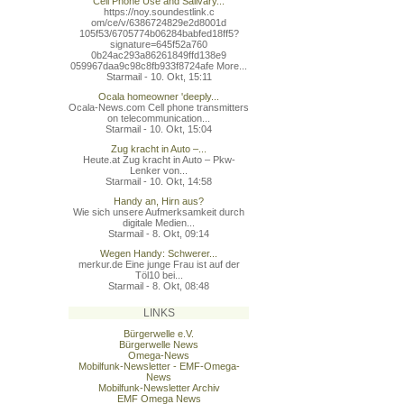
Cell Phone Use and Salivary...
https://noy.soundestlink.c
om/ce/v/6386724829e2d8001d
105f53/6705774b06284babfed
18ff5?
signature=645f52a760
0b24ac293a86261849ffd138e9
059967daa9c98c8fb933f8724a
fe More...
Starmail - 10. Okt, 15:11
Ocala homeowner 'deeply...
Ocala-News.com Cell phone transmitters
on telecommunication...
Starmail - 10. Okt, 15:04
Zug kracht in Auto –...
Heute.at Zug kracht in Auto – Pkw-
Lenker von...
Starmail - 10. Okt, 14:58
Handy an, Hirn aus?
Wie sich unsere Aufmerksamkeit durch
digitale Medien...
Starmail - 8. Okt, 09:14
Wegen Handy: Schwerer...
merkur.de Eine junge Frau ist auf der
Töl10 bei...
Starmail - 8. Okt, 08:48
LINKS
Bürgerwelle e.V.
Bürgerwelle News
Omega-News
Mobilfunk-Newsletter - EMF-Omega-
News
Mobilfunk-Newsletter Archiv
EMF Omega News