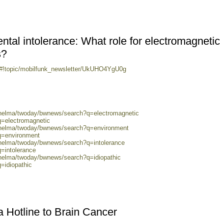
ntal intolerance: What role for electromagnetic
s?
m/#!topic/mobilfunk_newsletter/UkUHO4YgU0g
0/helma/twoday/bwnews/search?q=electromagnetic
q=electromagnetic
0/helma/twoday/bwnews/search?q=environment
q=environment
/helma/twoday/bwnews/search?q=intolerance
q=intolerance
/helma/twoday/bwnews/search?q=idiopathic
=idiopathic
a Hotline to Brain Cancer