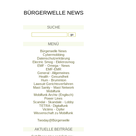
BÜRGERWELLE NEWS
SUCHE
MENÜ
Bürgerwelle News
Cybermobbing
Datenschutzerklärung
Electric Smog - Elektrosmog
EMF - Omega - News
EMF-EMR
General - Allgemeines
Health - Gesundheit
Hum - Brummton
Lawsuit-Gerichtsverfahren
Mast Sanity - Mast Network
Mobilfunk
Mobilfunk Archiv (Englisch)
Power Lines
Scandal - Skandale - Lobby
TETRA - Digitalfunk
Victims - Opfer
Wissenschaft zu Mobilfunk
Twoday@Bürgerwelle
AKTUELLE BEITRÄGE