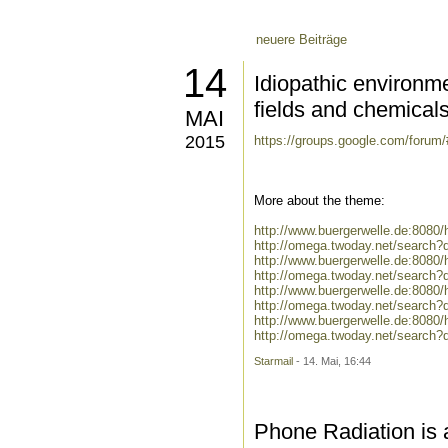
neuere Beiträge
14
Idiopathic environme
fields and chemical
MAI
2015
https://groups.google.com/foru
More about the theme:
http://www.buergerwelle.de:808
http://omega.twoday.net/search?
http://www.buergerwelle.de:808
http://omega.twoday.net/search?
http://www.buergerwelle.de:8080
http://omega.twoday.net/search?
http://www.buergerwelle.de:8080
http://omega.twoday.net/search?q
Starmail
- 14. Mai, 16:44
Phone Radiation is 