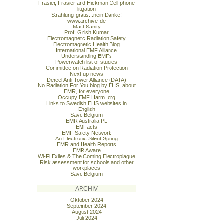
Frasier, Frasier and Hickman Cell phone
litigation
Strahlung-gratis...nein Danke!
www.archive-de
Mast Sanity
Prof. Girish Kumar
Electromagnetic Radiation Safety
Electromagnetic Health Blog
International EMF Alliance
Understanding EMFs
Powerwatch list of studies
Committee on Radiation Protection
Next-up news
Dereel Anti Tower Alliance (DATA)
No Radiation For You blog by EHS, about
EMR, for everyone
Occupy EMF Harm. org
Links to Swedish EHS websites in
English
Save Belgium
EMR Australia PL
EMFacts
EMF Safety Network
An Electronic Silent Spring
EMR and Health Reports
EMR Aware
Wi-Fi Exiles & The Coming Electroplague
Risk assessment for schools and other
workplaces
Save Belgium
ARCHIV
Oktober 2024
September 2024
August 2024
Juli 2024