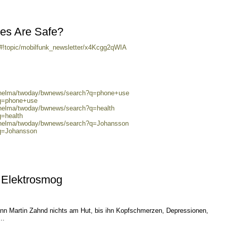
es Are Safe?
/#!topic/mobilfunk_newsletter/x4Kcgg2qWIA
0/helma/twoday/bwnews/search?q=phone+use
?q=phone+use
0/helma/twoday/bwnews/search?q=health
q=health
0/helma/twoday/bwnews/search?q=Johansson
?q=Johansson
 Elektrosmog
nn Martin Zahnd nichts am Hut, bis ihn Kopfschmerzen, Depressionen,
..