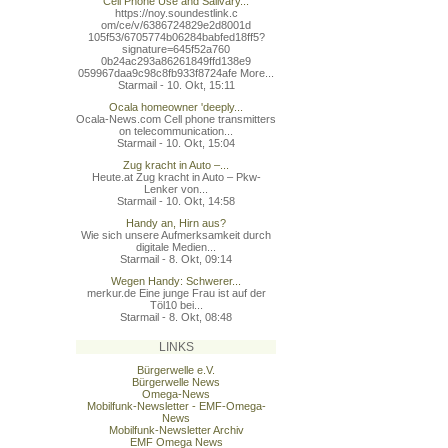
Cell Phone Use and Salivary...
https://noy.soundestlink.c
om/ce/v/6386724829e2d8001d
105f53/6705774b06284babfed
18ff5?
signature=645f52a760
0b24ac293a86261849ffd138e9
059967daa9c98c8fb933f8724a
fe More...
Starmail - 10. Okt, 15:11
Ocala homeowner 'deeply...
Ocala-News.com Cell phone transmitters
on telecommunication...
Starmail - 10. Okt, 15:04
Zug kracht in Auto –...
Heute.at Zug kracht in Auto – Pkw-
Lenker von...
Starmail - 10. Okt, 14:58
Handy an, Hirn aus?
Wie sich unsere Aufmerksamkeit durch
digitale Medien...
Starmail - 8. Okt, 09:14
Wegen Handy: Schwerer...
merkur.de Eine junge Frau ist auf der
Töl10 bei...
Starmail - 8. Okt, 08:48
LINKS
Bürgerwelle e.V.
Bürgerwelle News
Omega-News
Mobilfunk-Newsletter - EMF-Omega-
News
Mobilfunk-Newsletter Archiv
EMF Omega News