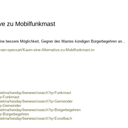
ve zu Mobilfunkmast
ine bessere Möglichkeit, Gegner des Mastes kündigen Bürgerbegehren an...
main-spessart/Kaum-eine-Alternative-zu-Mobilfunkmast-in-
0/helma/twoday/bwnews/search?q=Funkmast
?q=Funkmast
0/helma/twoday/bwnews/search?q=Gemeinder
?q=Gemeinder
0/helma/twoday/bwnews/search?q=Bürgerbegehren
?q=Bürgerbegehren
0/helma/twoday/bwnews/search?q=Esselbach