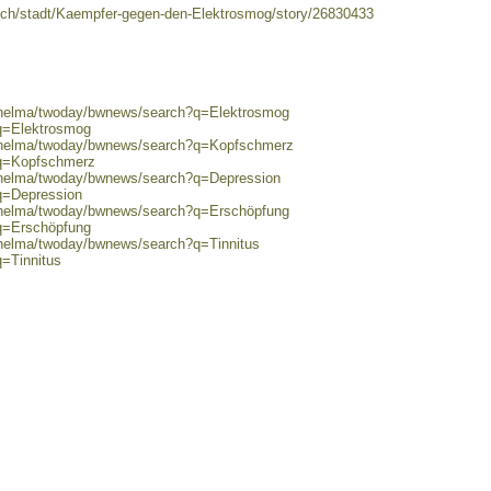
rich/stadt/Kaempfer-gegen-den-Elektrosmog/story/26830433
0/helma/twoday/bwnews/search?q=Elektrosmog
?q=Elektrosmog
0/helma/twoday/bwnews/search?q=Kopfschmerz
?q=Kopfschmerz
0/helma/twoday/bwnews/search?q=Depression
q=Depression
0/helma/twoday/bwnews/search?q=Erschöpfung
?q=Erschöpfung
/helma/twoday/bwnews/search?q=Tinnitus
q=Tinnitus