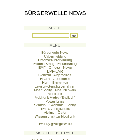
BÜRGERWELLE NEWS
SUCHE
MENÜ
Bürgerwelle News
Cybermobbing
Datenschutzerklärung
Electric Smog - Elektrosmog
EMF - Omega - News
EMF-EMR
General - Allgemeines
Health - Gesundheit
Hum - Brummton
Lawsuit-Gerichtsverfahren
Mast Sanity - Mast Network
Mobilfunk
Mobilfunk Archiv (Englisch)
Power Lines
Scandal - Skandale - Lobby
TETRA - Digitalfunk
Victims - Opfer
Wissenschaft zu Mobilfunk
Twoday@Bürgerwelle
AKTUELLE BEITRÄGE