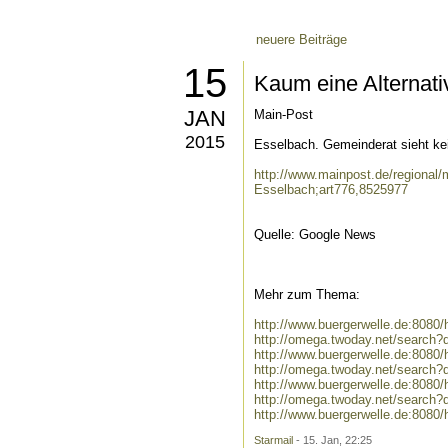
neuere Beiträge
15
Kaum eine Alternati
JAN
Main-Post
2015
Esselbach. Gemeinderat sieht ke
http://www.mainpost.de/regional/
Esselbach;art776,8525977
Quelle: Google News
Mehr zum Thema:
http://www.buergerwelle.de:808
http://omega.twoday.net/search
http://www.buergerwelle.de:808
http://omega.twoday.net/search
http://www.buergerwelle.de:808
http://omega.twoday.net/search
http://www.buergerwelle.de:808
Starmail
- 15. Jan, 22:25