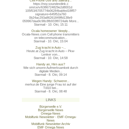
Cell Phone Use and Salivary...
https://noy.soundestlink.c
om/ce/v/6386724829e2d8001d
105f53/6705774b06284babfed
18ff5?
signature=645f52a760
0b24ac293a86261849ffd138e9
059967daa9c98c8fb933f8724a
fe More...
Starmail - 10. Okt, 15:11
Ocala homeowner 'deeply...
Ocala-News.com Cell phone transmitters
on telecommunication...
Starmail - 10. Okt, 15:04
Zug kracht in Auto –...
Heute.at Zug kracht in Auto – Pkw-
Lenker von...
Starmail - 10. Okt, 14:58
Handy an, Hirn aus?
Wie sich unsere Aufmerksamkeit durch
digitale Medien...
Starmail - 8. Okt, 09:14
Wegen Handy: Schwerer...
merkur.de Eine junge Frau ist auf der
Töl10 bei...
Starmail - 8. Okt, 08:48
LINKS
Bürgerwelle e.V.
Bürgerwelle News
Omega-News
Mobilfunk-Newsletter - EMF-Omega-
News
Mobilfunk-Newsletter Archiv
EMF Omega News