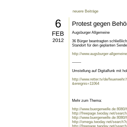
neuere Beiträge
6
Protest gegen Behö
FEB
Augsburger Allgemeine
2012
36 Bürger beantragten schließli
Standort für den geplanten Sende
http://www.augsburger-allgemei
--------
Umstellung auf Digitalfunk mit 
http://www.retter.tv/de/feuerwehr
&ereignis=11064
Mehr zum Thema:
http://www.buergerwelle.de:808
http://freepage.twoday.net/sear
http://www.buergerwelle.de:8080
http://omega.twoday.net/search?
http://freepage.twoday.net/searc