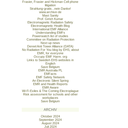
Frasier, Frasier and Hickman Cell phone
litigation
Strahlung-gratis...nein Danke!
www.archive-de
Mast Sanity
Prof. Girish Kumar
Electromagnetic Radiation Safety
Electromagnetic Health Blog
International EMF Alliance
Understanding EMFs
Powerwatch list of studies
Committee on Radiation Protection
Next-up news
Dereel Anti Tower Alliance (DATA)
No Radiation For You blog by EHS, about
EMR, for everyone
Occupy EMF Harm. org
Links to Swedish EHS websites in
English
Save Belgium
EMR Australia PL
EMFacts
EMF Safety Network
An Electronic Silent Spring
EMR and Health Reports
EMR Aware
Wi-Fi Exiles & The Coming Electroplague
Risk assessment for schools and other
workplaces
Save Belgium
ARCHIV
Oktober 2024
September 2024
August 2024
Juli 2024