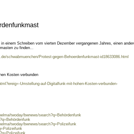
rdenfunkmast
ch in einem Schreiben vom vierten Dezember vergangenen Jahres, einen ander
masten zu finden...
ne.de/schwabmuenchen/Protest-gegen-Behoerdenfunkmast-id18633086.html
hohen Kosten verbunden
.html?ereig=-Umstellung-auf-Digitalfunk-mit-hohen-Kosten-verbunden-
0/helma/twoday/bwnews/search?q=Behördenfunk
ch?q=Behördenfunk
/helma/twoday/bwnews/search?q=Polizeifunk
q=Polizeifunk
h?q=Polizeifunk