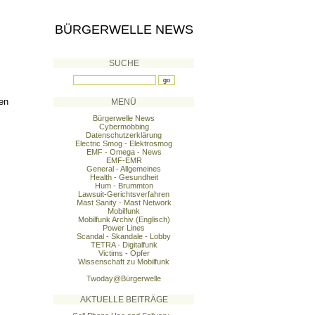
BÜRGERWELLE NEWS
SUCHE
en
MENÜ
Bürgerwelle News
Cybermobbing
Datenschutzerklärung
Electric Smog - Elektrosmog
EMF - Omega - News
EMF-EMR
General - Allgemeines
Health - Gesundheit
Hum - Brummton
Lawsuit-Gerichtsverfahren
Mast Sanity - Mast Network
Mobilfunk
Mobilfunk Archiv (Englisch)
Power Lines
Scandal - Skandale - Lobby
TETRA - Digitalfunk
Victims - Opfer
Wissenschaft zu Mobilfunk
Twoday@Bürgerwelle
AKTUELLE BEITRÄGE