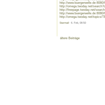
http://www.buergerwelle.de:8080
http://omega.twoday.net/search?q
http://freepage.twoday.net/search
http://www.buergerwelle.de:8080
http://omega.twoday.net/topics/
Starmail
- 6. Feb, 08:50
ältere Beiträge