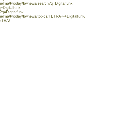
/helma/twoday/bwnews/search?q=Digitalfunk
=Digitalfunk
?q=Digitalfunk
/helma/twoday/bwnews/topics/TETRA+-+Digitalfunk/
TETRA/