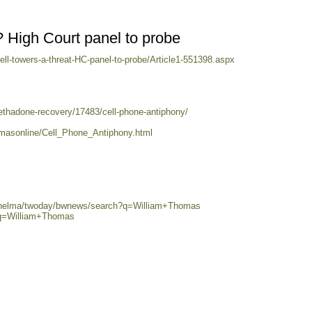
? High Court panel to probe
ll-towers-a-threat-HC-panel-to-probe/Article1-551398.aspx
thadone-recovery/17483/cell-phone-antiphony/
thomasonline/Cell_Phone_Antiphony.html
0/helma/twoday/bwnews/search?q=William+Thomas
?q=William+Thomas