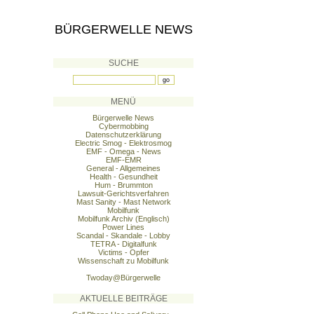
BÜRGERWELLE NEWS
SUCHE
MENÜ
Bürgerwelle News
Cybermobbing
Datenschutzerklärung
Electric Smog - Elektrosmog
EMF - Omega - News
EMF-EMR
General - Allgemeines
Health - Gesundheit
Hum - Brummton
Lawsuit-Gerichtsverfahren
Mast Sanity - Mast Network
Mobilfunk
Mobilfunk Archiv (Englisch)
Power Lines
Scandal - Skandale - Lobby
TETRA - Digitalfunk
Victims - Opfer
Wissenschaft zu Mobilfunk
Twoday@Bürgerwelle
AKTUELLE BEITRÄGE