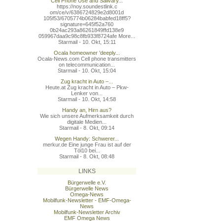
Cell Phone Use and Salivary...
https://noy.soundestlink.c
om/ce/v/6386724829e2d8001d
105f53/6705774b06284babfed
18ff5?
signature=645f52a760
0b24ac293a86261849ffd138e9
059967daa9c98c8fb933f8724a
fe More...
Starmail - 10. Okt, 15:11
Ocala homeowner 'deeply...
Ocala-News.com Cell phone transmitters
on telecommunication...
Starmail - 10. Okt, 15:04
Zug kracht in Auto –...
Heute.at Zug kracht in Auto – Pkw-
Lenker von...
Starmail - 10. Okt, 14:58
Handy an, Hirn aus?
Wie sich unsere Aufmerksamkeit durch
digitale Medien...
Starmail - 8. Okt, 09:14
Wegen Handy: Schwerer...
merkur.de Eine junge Frau ist auf der
Töl10 bei...
Starmail - 8. Okt, 08:48
LINKS
Bürgerwelle e.V.
Bürgerwelle News
Omega-News
Mobilfunk-Newsletter - EMF-Omega-
News
Mobilfunk-Newsletter Archiv
EMF Omega News