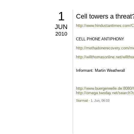
1
Cell towers a threat
JUN
http://www.hindustantimes.com/Ce
2010
CELL PHONE ANTIPHONY
http://methadonerecovery.com/me
http://willthomasonline.net/will
Informant: Martin Weatherall
http://www.buergerwelle.de:808
http://omega.twoday.net/search
Starmail
- 1. Jun, 06:03