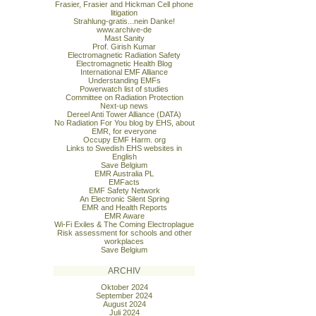
Frasier, Frasier and Hickman Cell phone
litigation
Strahlung-gratis...nein Danke!
www.archive-de
Mast Sanity
Prof. Girish Kumar
Electromagnetic Radiation Safety
Electromagnetic Health Blog
International EMF Alliance
Understanding EMFs
Powerwatch list of studies
Committee on Radiation Protection
Next-up news
Dereel Anti Tower Alliance (DATA)
No Radiation For You blog by EHS, about
EMR, for everyone
Occupy EMF Harm. org
Links to Swedish EHS websites in
English
Save Belgium
EMR Australia PL
EMFacts
EMF Safety Network
An Electronic Silent Spring
EMR and Health Reports
EMR Aware
Wi-Fi Exiles & The Coming Electroplague
Risk assessment for schools and other
workplaces
Save Belgium
ARCHIV
Oktober 2024
September 2024
August 2024
Juli 2024