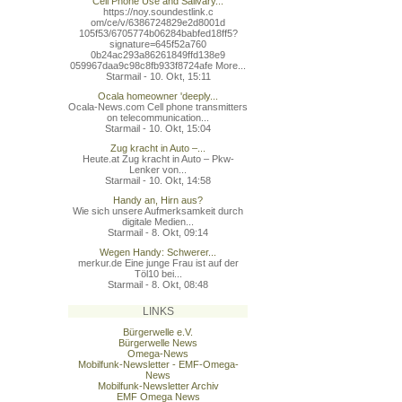
Cell Phone Use and Salivary...
https://noy.soundestlink.c
om/ce/v/6386724829e2d8001d
105f53/6705774b06284babfed
18ff5?
signature=645f52a760
0b24ac293a86261849ffd138e9
059967daa9c98c8fb933f8724a
fe More...
Starmail - 10. Okt, 15:11
Ocala homeowner 'deeply...
Ocala-News.com Cell phone transmitters
on telecommunication...
Starmail - 10. Okt, 15:04
Zug kracht in Auto –...
Heute.at Zug kracht in Auto – Pkw-
Lenker von...
Starmail - 10. Okt, 14:58
Handy an, Hirn aus?
Wie sich unsere Aufmerksamkeit durch
digitale Medien...
Starmail - 8. Okt, 09:14
Wegen Handy: Schwerer...
merkur.de Eine junge Frau ist auf der
Töl10 bei...
Starmail - 8. Okt, 08:48
LINKS
Bürgerwelle e.V.
Bürgerwelle News
Omega-News
Mobilfunk-Newsletter - EMF-Omega-
News
Mobilfunk-Newsletter Archiv
EMF Omega News