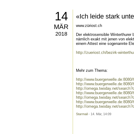
14
«Ich leide stark un
MÄR
www.züriost.ch
2018
Der elektrosensible Winterthurer
nämlich exakt mit jenen von elekt
einem Attest eine sogenannte Elek
http://zueriost.ch/bezirk-winterth
Mehr zum Thema:
http://www.buergerwelle.de:808
http://www.buergerwelle.de:808
http://omega.twoday.net/search?
http://www.buergerwelle.de:808
http://omega.twoday.net/search
http://www.buergerwelle.de:808
http://omega.twoday.net/search
Starmail
- 14. Mär, 14:09