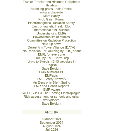
Frasier, Frasier and Hickman Cell phone
litigation
Strahlung-gratis...nein Danke!
www.archive-de
Mast Sanity
Prof. Girish Kumar
Electromagnetic Radiation Safety
Electromagnetic Health Blog
International EMF Alliance
Understanding EMFs
Powerwatch list of studies
Committee on Radiation Protection
Next-up news
Dereel Anti Tower Alliance (DATA)
No Radiation For You blog by EHS, about
EMR, for everyone
Occupy EMF Harm. org
Links to Swedish EHS websites in
English
Save Belgium
EMR Australia PL
EMFacts
EMF Safety Network
An Electronic Silent Spring
EMR and Health Reports
EMR Aware
Wi-Fi Exiles & The Coming Electroplague
Risk assessment for schools and other
workplaces
Save Belgium
ARCHIV
Oktober 2024
September 2024
August 2024
Juli 2024