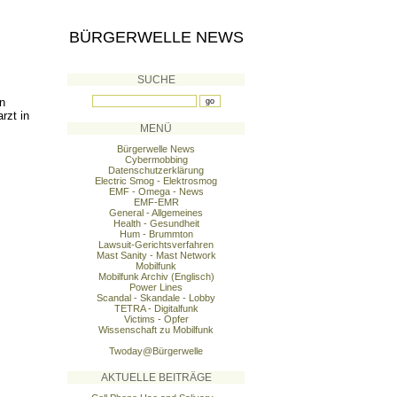
BÜRGERWELLE NEWS
SUCHE
n
rzt in
MENÜ
Bürgerwelle News
Cybermobbing
Datenschutzerklärung
Electric Smog - Elektrosmog
EMF - Omega - News
EMF-EMR
General - Allgemeines
Health - Gesundheit
Hum - Brummton
Lawsuit-Gerichtsverfahren
Mast Sanity - Mast Network
Mobilfunk
Mobilfunk Archiv (Englisch)
Power Lines
Scandal - Skandale - Lobby
TETRA - Digitalfunk
Victims - Opfer
Wissenschaft zu Mobilfunk
Twoday@Bürgerwelle
AKTUELLE BEITRÄGE