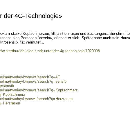
ter der 4G-Technologie»
 bekam starke Kopfschmerzen, litt an Herzrasen und Zuckungen...Sie stimmte
rosensiblen Personen überein», erinnert er sich. Später habe auch sein Hausa
trosensibilität vermutet...
ur/winterthur/ich-leide-stark-unter-der-4g-technologie/1020098
0/helma/twoday/bwnews/search?q=4G
0/helma/twoday/bwnews/search?q=sensib
q=sensib
0/helma/twoday/bwnews/search?q=Kopfschmerz
?q=Kopfschmerz
0/helma/twoday/bwnews/search?q=Herzrasen
?q=Herzrasen