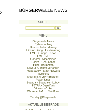
BÜRGERWELLE NEWS
?
SUCHE
MENÜ
Bürgerwelle News
Cybermobbing
Datenschutzerklärung
Electric Smog - Elektrosmog
EMF - Omega - News
EMF-EMR
General - Allgemeines
Health - Gesundheit
Hum - Brummton
Lawsuit-Gerichtsverfahren
Mast Sanity - Mast Network
Mobilfunk
Mobilfunk Archiv (Englisch)
Power Lines
Scandal - Skandale - Lobby
TETRA - Digitalfunk
Victims - Opfer
Wissenschaft zu Mobilfunk
Twoday@Bürgerwelle
AKTUELLE BEITRÄGE