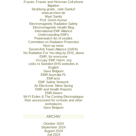
Frasier, Frasier and Hickman Cell phone
litigation
Strahlung-gratis...nein Danke!
www.archive-de
Mast Sanity
Prof. Girish Kumar
Electromagnetic Radiation Safety
Electromagnetic Health Blog
International EMF Alliance
Understanding EMFs
Powerwatch list of studies
Committee on Radiation Protection
Next-up news
Dereel Anti Tower Alliance (DATA)
No Radiation For You blog by EHS, about
EMR, for everyone
Occupy EMF Harm. org
Links to Swedish EHS websites in
English
Save Belgium
EMR Australia PL
EMFacts
EMF Safety Network
An Electronic Silent Spring
EMR and Health Reports
EMR Aware
Wi-Fi Exiles & The Coming Electroplague
Risk assessment for schools and other
workplaces
Save Belgium
ARCHIV
Oktober 2024
September 2024
August 2024
Juli 2024