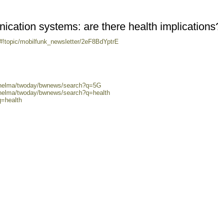
ation systems: are there health implications
/#!topic/mobilfunk_newsletter/2eF8BdYptrE
0/helma/twoday/bwnews/search?q=5G
0/helma/twoday/bwnews/search?q=health
q=health