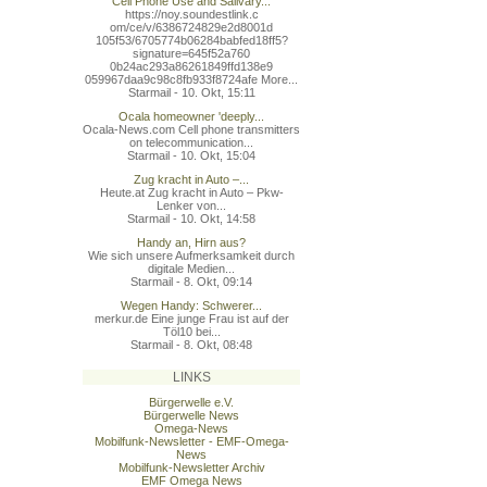
Cell Phone Use and Salivary...
https://noy.soundestlink.c
om/ce/v/6386724829e2d8001d
105f53/6705774b06284babfed
18ff5?
signature=645f52a760
0b24ac293a86261849ffd138e9
059967daa9c98c8fb933f8724a
fe More...
Starmail - 10. Okt, 15:11
Ocala homeowner 'deeply...
Ocala-News.com Cell phone transmitters
on telecommunication...
Starmail - 10. Okt, 15:04
Zug kracht in Auto –...
Heute.at Zug kracht in Auto – Pkw-
Lenker von...
Starmail - 10. Okt, 14:58
Handy an, Hirn aus?
Wie sich unsere Aufmerksamkeit durch
digitale Medien...
Starmail - 8. Okt, 09:14
Wegen Handy: Schwerer...
merkur.de Eine junge Frau ist auf der
Töl10 bei...
Starmail - 8. Okt, 08:48
LINKS
Bürgerwelle e.V.
Bürgerwelle News
Omega-News
Mobilfunk-Newsletter - EMF-Omega-
News
Mobilfunk-Newsletter Archiv
EMF Omega News