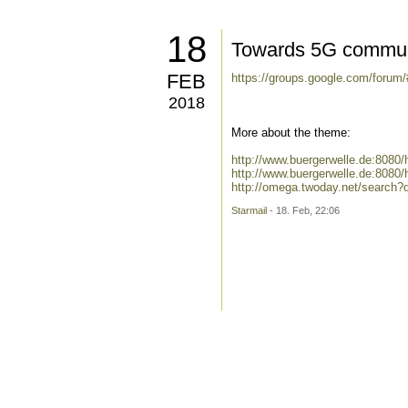
18
Towards 5G communic
FEB
https://groups.google.com/forum
2018
More about the theme:
http://www.buergerwelle.de:808
http://www.buergerwelle.de:808
http://omega.twoday.net/search?
Starmail
- 18. Feb, 22:06