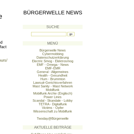
BÜRGERWELLE NEWS
e
SUCHE
ed
MENÜ
fact
Bürgerwelle News
Cybermobbing
Datenschutzerklärung
urs/
Electric Smog - Elektrosmog
EMF - Omega - News
EMF-EMR
General - Allgemeines
Health - Gesundheit
Hum - Brummton
Lawsuit-Gerichtsverfahren
Mast Sanity - Mast Network
Mobilfunk
Mobilfunk Archiv (Englisch)
Power Lines
Scandal - Skandale - Lobby
TETRA - Digitalfunk
Victims - Opfer
Wissenschaft zu Mobilfunk
Twoday@Bürgerwelle
AKTUELLE BEITRÄGE