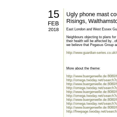
15
Ugly phone mast cou
Risings, Walthamst
FEB
2018
East London and West Essex Gua
Neighbours objecting to plans for
their health will be affected by.
we believe that Pegasus Group a
http://www.guardian-series.co.
More about the theme:
http://www.buergerwelle.de:808
http://omega.twoday.net/search
http://www.buergerwelle.de:808
http://omega.twoday.net/search?
http://www.buergerwelle.de:808
http://omega.twoday.net/search?
http://www.buergerwelle.de:808
http://omega.twoday.net/search?
http://www.buergerwelle.de:808
http://freepage.twoday.net/sear