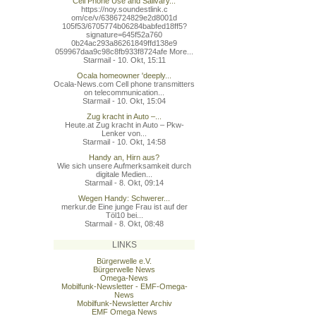
Cell Phone Use and Salivary...
https://noy.soundestlink.c
om/ce/v/6386724829e2d8001d
105f53/6705774b06284babfed
18ff5?
signature=645f52a760
0b24ac293a86261849ffd138e9
059967daa9c98c8fb933f8724a
fe More...
Starmail - 10. Okt, 15:11
Ocala homeowner 'deeply...
Ocala-News.com Cell phone transmitters
on telecommunication...
Starmail - 10. Okt, 15:04
Zug kracht in Auto –...
Heute.at Zug kracht in Auto – Pkw-
Lenker von...
Starmail - 10. Okt, 14:58
Handy an, Hirn aus?
Wie sich unsere Aufmerksamkeit durch
digitale Medien...
Starmail - 8. Okt, 09:14
Wegen Handy: Schwerer...
merkur.de Eine junge Frau ist auf der
Töl10 bei...
Starmail - 8. Okt, 08:48
LINKS
Bürgerwelle e.V.
Bürgerwelle News
Omega-News
Mobilfunk-Newsletter - EMF-Omega-
News
Mobilfunk-Newsletter Archiv
EMF Omega News