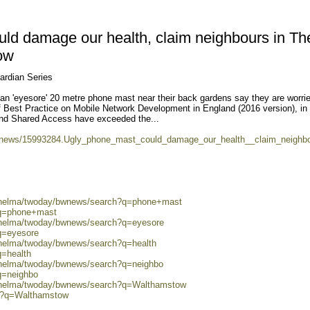
ld damage our health, claim neighbours in Th
ow
rdian Series
 an 'eyesore' 20 metre phone mast near their back gardens say they are worri
..of Best Practice on Mobile Network Development in England (2016 version), in 
nd Shared Access have exceeded the...
uk/news/15993284.Ugly_phone_mast_could_damage_our_health__claim_neighbo
0/helma/twoday/bwnews/search?q=phone+mast
?q=phone+mast
0/helma/twoday/bwnews/search?q=eyesore
q=eyesore
0/helma/twoday/bwnews/search?q=health
q=health
0/helma/twoday/bwnews/search?q=neighbo
q=neighbo
0/helma/twoday/bwnews/search?q=Walthamstow
ch?q=Walthamstow