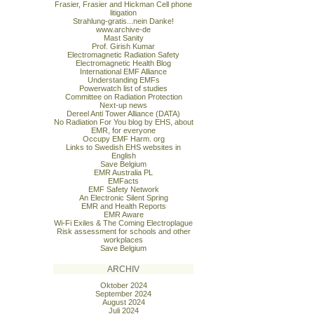
Frasier, Frasier and Hickman Cell phone
litigation
Strahlung-gratis...nein Danke!
www.archive-de
Mast Sanity
Prof. Girish Kumar
Electromagnetic Radiation Safety
Electromagnetic Health Blog
International EMF Alliance
Understanding EMFs
Powerwatch list of studies
Committee on Radiation Protection
Next-up news
Dereel Anti Tower Alliance (DATA)
No Radiation For You blog by EHS, about
EMR, for everyone
Occupy EMF Harm. org
Links to Swedish EHS websites in
English
Save Belgium
EMR Australia PL
EMFacts
EMF Safety Network
An Electronic Silent Spring
EMR and Health Reports
EMR Aware
Wi-Fi Exiles & The Coming Electroplague
Risk assessment for schools and other
workplaces
Save Belgium
ARCHIV
Oktober 2024
September 2024
August 2024
Juli 2024