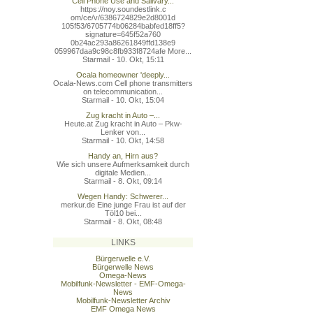
Cell Phone Use and Salivary...
https://noy.soundestlink.c
om/ce/v/6386724829e2d8001d
105f53/6705774b06284babfed
18ff5?
signature=645f52a760
0b24ac293a86261849ffd138e9
059967daa9c98c8fb933f8724a
fe More...
Starmail - 10. Okt, 15:11
Ocala homeowner 'deeply...
Ocala-News.com Cell phone transmitters
on telecommunication...
Starmail - 10. Okt, 15:04
Zug kracht in Auto –...
Heute.at Zug kracht in Auto – Pkw-
Lenker von...
Starmail - 10. Okt, 14:58
Handy an, Hirn aus?
Wie sich unsere Aufmerksamkeit durch
digitale Medien...
Starmail - 8. Okt, 09:14
Wegen Handy: Schwerer...
merkur.de Eine junge Frau ist auf der
Töl10 bei...
Starmail - 8. Okt, 08:48
LINKS
Bürgerwelle e.V.
Bürgerwelle News
Omega-News
Mobilfunk-Newsletter - EMF-Omega-
News
Mobilfunk-Newsletter Archiv
EMF Omega News