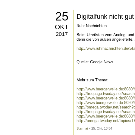
25
Digitalfunk nicht gu
OKT
Ruhr Nachrichten
2017
Beim Umrüsten vom Analog- und d
denn die von außen angelieferte..
http://www.ruhrnachrichten.de/St
Quelle: Google News
Mehr zum Thema:
http://www.buergerwelle.de:808
http://freepage.twoday.net/sear
http://www.buergerwelle.de:808
http://www.buergerwelle.de:8080
http://omega.twoday.net/search?q
http://freepage.twoday.net/search
http://www.buergerwelle.de:8080
http://omega.twoday.net/topics/
Starmail
- 25. Okt, 13:54