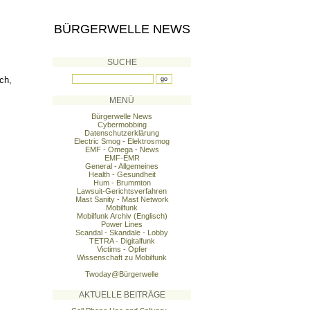
BÜRGERWELLE NEWS
SUCHE
ch,
MENÜ
Bürgerwelle News
Cybermobbing
Datenschutzerklärung
Electric Smog - Elektrosmog
EMF - Omega - News
EMF-EMR
General - Allgemeines
Health - Gesundheit
Hum - Brummton
Lawsuit-Gerichtsverfahren
Mast Sanity - Mast Network
Mobilfunk
Mobilfunk Archiv (Englisch)
Power Lines
Scandal - Skandale - Lobby
TETRA - Digitalfunk
Victims - Opfer
Wissenschaft zu Mobilfunk
Twoday@Bürgerwelle
AKTUELLE BEITRÄGE