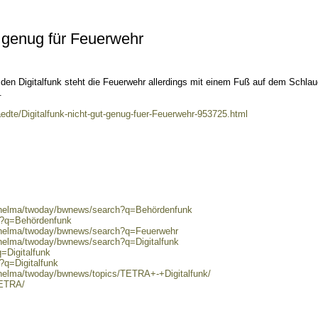
t genug für Feuerwehr
en Digitalfunk steht die Feuerwehr allerdings mit einem Fuß auf dem Schlau
.
aedte/Digitalfunk-nicht-gut-genug-fuer-Feuerwehr-953725.html
0/helma/twoday/bwnews/search?q=Behördenfunk
ch?q=Behördenfunk
0/helma/twoday/bwnews/search?q=Feuerwehr
/helma/twoday/bwnews/search?q=Digitalfunk
=Digitalfunk
?q=Digitalfunk
/helma/twoday/bwnews/topics/TETRA+-+Digitalfunk/
TETRA/