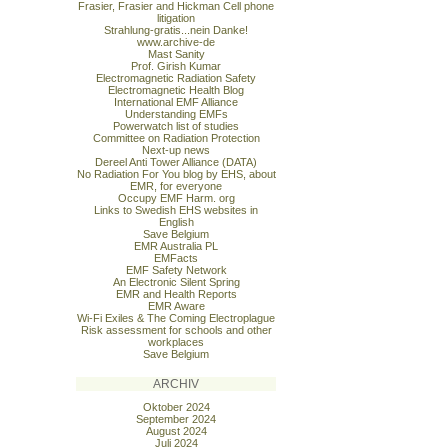
Frasier, Frasier and Hickman Cell phone
litigation
Strahlung-gratis...nein Danke!
www.archive-de
Mast Sanity
Prof. Girish Kumar
Electromagnetic Radiation Safety
Electromagnetic Health Blog
International EMF Alliance
Understanding EMFs
Powerwatch list of studies
Committee on Radiation Protection
Next-up news
Dereel Anti Tower Alliance (DATA)
No Radiation For You blog by EHS, about
EMR, for everyone
Occupy EMF Harm. org
Links to Swedish EHS websites in
English
Save Belgium
EMR Australia PL
EMFacts
EMF Safety Network
An Electronic Silent Spring
EMR and Health Reports
EMR Aware
Wi-Fi Exiles & The Coming Electroplague
Risk assessment for schools and other
workplaces
Save Belgium
ARCHIV
Oktober 2024
September 2024
August 2024
Juli 2024