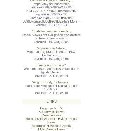
Cell Phone Use and Salivary...
https://noy.soundestlink.c
om/ce/v/6386724829e2d8001d
105f53/6705774b06284babfed
18ff5?
signature=645f52a760
0b24ac293a86261849ffd138e9
059967daa9c98c8fb933f8724a
fe More...
Starmail - 10. Okt, 15:11
Ocala homeowner 'deeply...
Ocala-News.com Cell phone transmitters
on telecommunication...
Starmail - 10. Okt, 15:04
Zug kracht in Auto –...
Heute.at Zug kracht in Auto – Pkw-
Lenker von...
Starmail - 10. Okt, 14:58
Handy an, Hirn aus?
Wie sich unsere Aufmerksamkeit durch
digitale Medien...
Starmail - 8. Okt, 09:14
Wegen Handy: Schwerer...
merkur.de Eine junge Frau ist auf der
Töl10 bei...
Starmail - 8. Okt, 08:48
LINKS
Bürgerwelle e.V.
Bürgerwelle News
Omega-News
Mobilfunk-Newsletter - EMF-Omega-
News
Mobilfunk-Newsletter Archiv
EMF Omega News