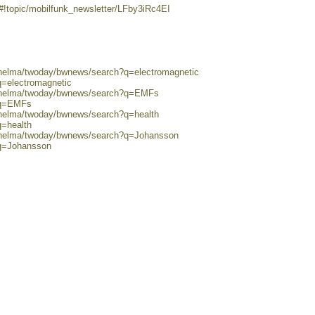
#!topic/mobilfunk_newsletter/LFby3iRc4EI
0/helma/twoday/bwnews/search?q=electromagnetic
q=electromagnetic
0/helma/twoday/bwnews/search?q=EMFs
?q=EMFs
0/helma/twoday/bwnews/search?q=health
q=health
0/helma/twoday/bwnews/search?q=Johansson
?q=Johansson