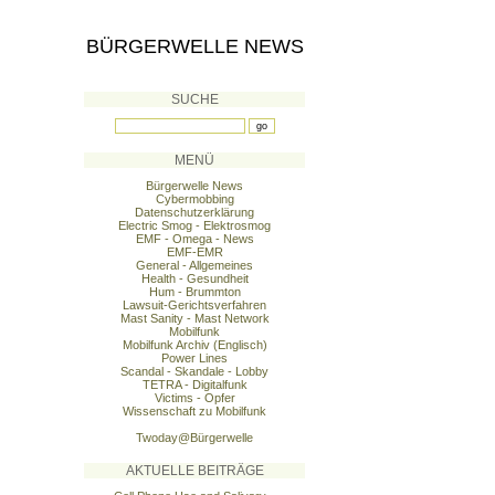
BÜRGERWELLE NEWS
SUCHE
MENÜ
Bürgerwelle News
Cybermobbing
Datenschutzerklärung
Electric Smog - Elektrosmog
EMF - Omega - News
EMF-EMR
General - Allgemeines
Health - Gesundheit
Hum - Brummton
Lawsuit-Gerichtsverfahren
Mast Sanity - Mast Network
Mobilfunk
Mobilfunk Archiv (Englisch)
Power Lines
Scandal - Skandale - Lobby
TETRA - Digitalfunk
Victims - Opfer
Wissenschaft zu Mobilfunk
Twoday@Bürgerwelle
AKTUELLE BEITRÄGE