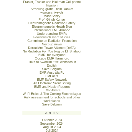
Frasier, Frasier and Hickman Cell phone
litigation
Strahlung-gratis...nein Danke!
www.archive-de
Mast Sanity
Prof. Girish Kumar
Electromagnetic Radiation Safety
Electromagnetic Health Blog
International EMF Alliance
Understanding EMFs
Powerwatch list of studies
Committee on Radiation Protection
Next-up news
Dereel Anti Tower Alliance (DATA)
No Radiation For You blog by EHS, about
EMR, for everyone
Occupy EMF Harm. org
Links to Swedish EHS websites in
English
Save Belgium
EMR Australia PL
EMFacts
EMF Safety Network
An Electronic Silent Spring
EMR and Health Reports
EMR Aware
Wi-Fi Exiles & The Coming Electroplague
Risk assessment for schools and other
workplaces
Save Belgium
ARCHIV
Oktober 2024
September 2024
August 2024
Juli 2024