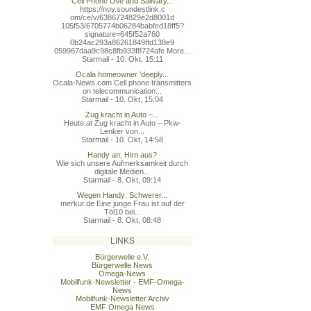
Cell Phone Use and Salivary...
https://noy.soundestlink.c
om/ce/v/6386724829e2d8001d
105f53/6705774b06284babfed
18ff5?
signature=645f52a760
0b24ac293a86261849ffd138e9
059967daa9c98c8fb933f8724a
fe More...
Starmail - 10. Okt, 15:11
Ocala homeowner 'deeply...
Ocala-News.com Cell phone transmitters
on telecommunication...
Starmail - 10. Okt, 15:04
Zug kracht in Auto –...
Heute.at Zug kracht in Auto – Pkw-
Lenker von...
Starmail - 10. Okt, 14:58
Handy an, Hirn aus?
Wie sich unsere Aufmerksamkeit durch
digitale Medien...
Starmail - 8. Okt, 09:14
Wegen Handy: Schwerer...
merkur.de Eine junge Frau ist auf der
Töl10 bei...
Starmail - 8. Okt, 08:48
LINKS
Bürgerwelle e.V.
Bürgerwelle News
Omega-News
Mobilfunk-Newsletter - EMF-Omega-
News
Mobilfunk-Newsletter Archiv
EMF Omega News