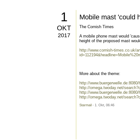
1
Mobile mast 'could h
OKT
The Cornish Times
2017
A mobile phone mast would 'cause 
height of the proposed mast would
http://www.cornish-times.co.uk/ar
id=112194&headline=Mobile%20
More about the theme:
http://www.buergerwelle.de:808
http://omega.twoday.net/search
http://www.buergerwelle.de:808
http://omega.twoday.net/search?
Starmail
- 1. Okt, 06:46