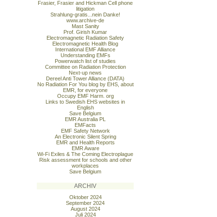
Frasier, Frasier and Hickman Cell phone
litigation
Strahlung-gratis...nein Danke!
www.archive-de
Mast Sanity
Prof. Girish Kumar
Electromagnetic Radiation Safety
Electromagnetic Health Blog
International EMF Alliance
Understanding EMFs
Powerwatch list of studies
Committee on Radiation Protection
Next-up news
Dereel Anti Tower Alliance (DATA)
No Radiation For You blog by EHS, about
EMR, for everyone
Occupy EMF Harm. org
Links to Swedish EHS websites in
English
Save Belgium
EMR Australia PL
EMFacts
EMF Safety Network
An Electronic Silent Spring
EMR and Health Reports
EMR Aware
Wi-Fi Exiles & The Coming Electroplague
Risk assessment for schools and other
workplaces
Save Belgium
ARCHIV
Oktober 2024
September 2024
August 2024
Juli 2024