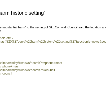
arm historic setting'
substantial harm' to the setting of St...Cornwall Council said the location an
 ...
ticle.cfm?
mast%20%27could%20harm%20historic%20setting%27&sectionIs=news&sea
0/helma/twoday/bwnews/search?q=phone+mast
?q=phone+mast
0/helma/twoday/bwnews/search?q=council
q=council