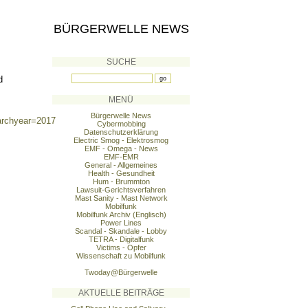
BÜRGERWELLE NEWS
SUCHE
d
MENÜ
Bürgerwelle News
rchyear=2017
Cybermobbing
Datenschutzerklärung
Electric Smog - Elektrosmog
EMF - Omega - News
EMF-EMR
General - Allgemeines
Health - Gesundheit
Hum - Brummton
Lawsuit-Gerichtsverfahren
Mast Sanity - Mast Network
Mobilfunk
Mobilfunk Archiv (Englisch)
Power Lines
Scandal - Skandale - Lobby
TETRA - Digitalfunk
Victims - Opfer
Wissenschaft zu Mobilfunk
Twoday@Bürgerwelle
AKTUELLE BEITRÄGE